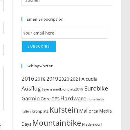
Escape
to
Email Subscription
close
the
Email Subscription
search
panel.
SUBSCRIBE
Schlagwörter
2016
2019
Alcudia
2018
2020
2021
Ausflug
Eurobike
emdkronplatz2019
Bayern
Hardware
Garmin
Gore
GPS
Hohe Salve
Kufstein
Mallorca
Media
Kronplatz
Italien
Mountainbike
Days
Niederndorf