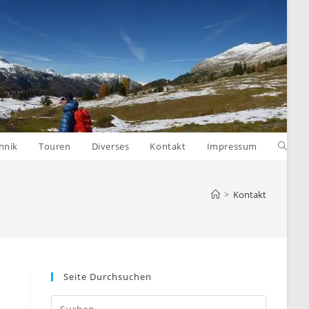
Websit
hnik
Touren
Diverses
Kontakt
Impressum
Suche
>
Kontakt
umsch
Seite Durchsuchen
Press