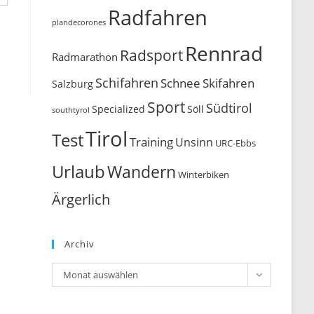
Radfahren
plandecorones
Rennrad
Radsport
Radmarathon
Schifahren
Schnee
Skifahren
Salzburg
Sport
Südtirol
Söll
Specialized
southtyrol
Tirol
Test
Training
Unsinn
URC-Ebbs
Urlaub
Wandern
Winterbiken
Ärgerlich
Archiv
Archiv
Monat auswählen