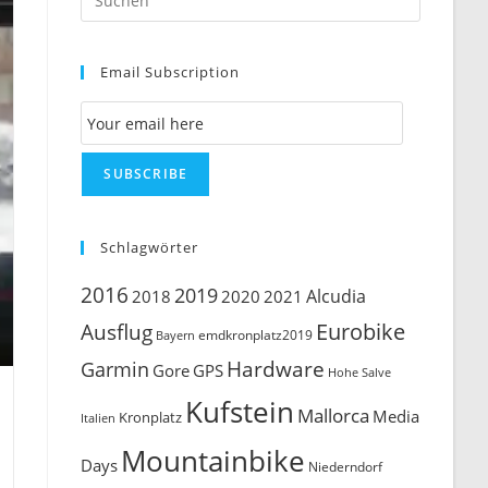
Escape
to
Email Subscription
close
the
Email Subscription
search
panel.
SUBSCRIBE
Schlagwörter
2016
2019
Alcudia
2018
2020
2021
Ausflug
Eurobike
emdkronplatz2019
Bayern
Hardware
Garmin
Gore
GPS
Hohe Salve
Kufstein
Mallorca
Media
Kronplatz
Italien
Mountainbike
Days
Niederndorf