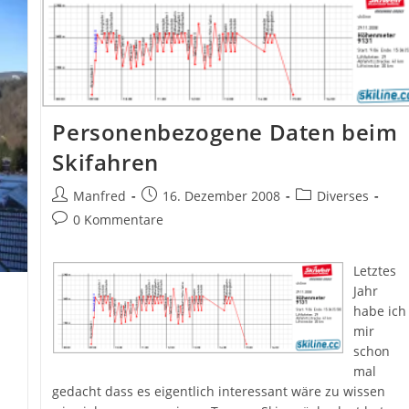
Personenbezogene Daten beim
Skifahren
Beitrags-
Beitrag
Beitrags-
Manfred
16. Dezember 2008
Diverses
Autor:
veröffentlicht:
Kategorie:
Beitrags-
0 Kommentare
Kommentare:
Letztes
Jahr
habe ich
mir
schon
mal
gedacht dass es eigentlich interessant wäre zu wissen