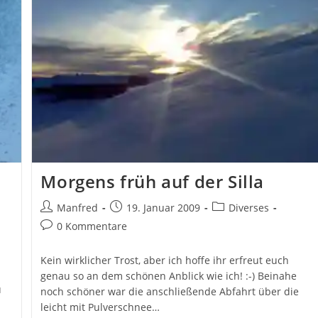
Morgens früh auf der Silla
Beitrags-
Beitrag
Beitrags-
Manfred
19. Januar 2009
Diverses
Autor:
veröffentlicht:
Kategorie:
Beitrags-
0 Kommentare
Kommentare:
Kein wirklicher Trost, aber ich hoffe ihr erfreut euch
genau so an dem schönen Anblick wie ich! :-) Beinahe
u
noch schöner war die anschließende Abfahrt über die
leicht mit Pulverschnee…