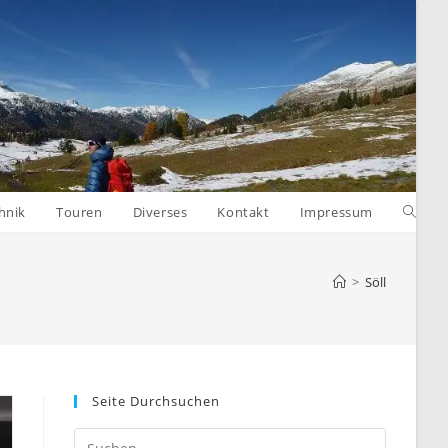
Websit
hnik
Touren
Diverses
Kontakt
Impressum
Suche
>
Söll
umsch
Seite Durchsuchen
Press