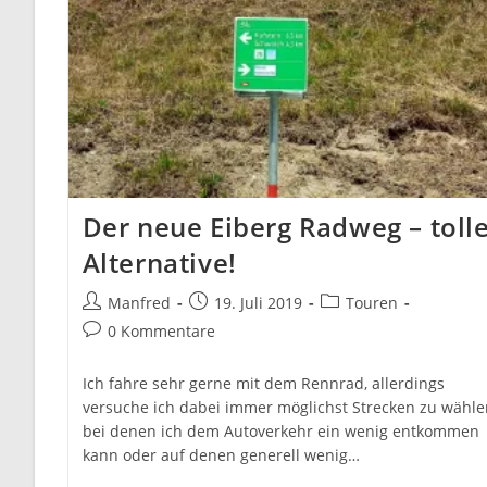
Der neue Eiberg Radweg – toll
Alternative!
Beitrags-
Beitrag
Beitrags-
Manfred
19. Juli 2019
Touren
Autor:
veröffentlicht:
Kategorie:
Beitrags-
0 Kommentare
Kommentare:
Ich fahre sehr gerne mit dem Rennrad, allerdings
versuche ich dabei immer möglichst Strecken zu wähle
bei denen ich dem Autoverkehr ein wenig entkommen
kann oder auf denen generell wenig…