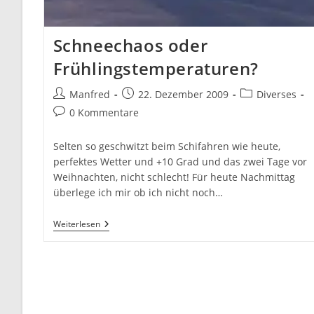
Schneechaos oder
Frühlingstemperaturen?
Beitrags-
Beitrag
Beitrags-
Manfred
22. Dezember 2009
Diverses
Autor:
veröffentlicht:
Kategorie:
Beitrags-
0 Kommentare
Kommentare:
Selten so geschwitzt beim Schifahren wie heute,
perfektes Wetter und +10 Grad und das zwei Tage vor
Weihnachten, nicht schlecht! Für heute Nachmittag
überlege ich mir ob ich nicht noch…
Schneechaos
Weiterlesen
Oder
Frühlingstemperaturen?