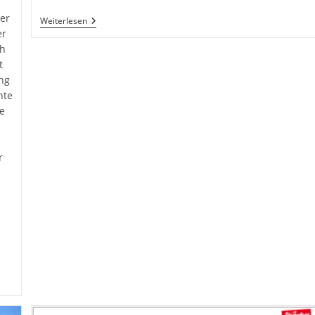
er
Morgens
Weiterlesen
Früh
er
Auf
ch
Der
t
Silla
ng
nte
e
r