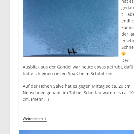
hat es
gedau
t – ab
endli
komm
der la
erseh
Schne
Der
Ausblick aus der Gondel war heute etwas getrübt, dafü
hatte ich einen riesen Spaß beim Schifahren.
Auf der Hohen Salve hat es gegen Mittag so ca. 20 cm
Neuschnee gehabt, im Tal bei Scheffau waren es ca. 10
cm.
(mehr …)
Endlich
Weiterlesen
Fällt
In
Tirol