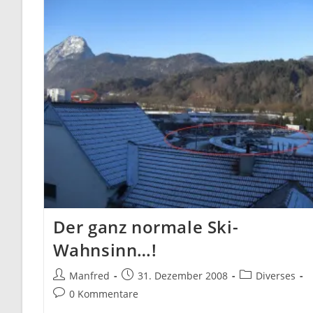
Der
Lang
Ersehnte
Schnee!
Der ganz normale Ski-
Wahnsinn…!
Beitrags-
Beitrag
Beitrags-
Manfred
31. Dezember 2008
Diverses
Autor:
veröffentlicht:
Kategorie:
Beitrags-
0 Kommentare
Kommentare: