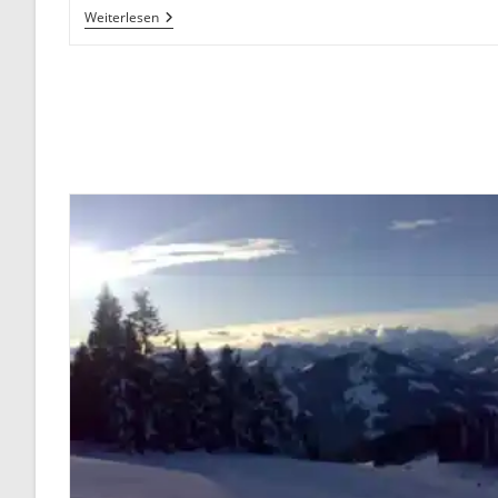
Der
Weiterlesen
Neue
Eiberg
Radweg
–
Tolle
Alternative!