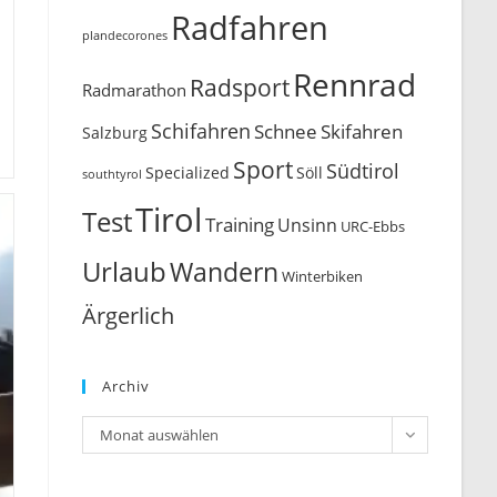
Radfahren
plandecorones
Rennrad
Radsport
Radmarathon
Schifahren
Schnee
Skifahren
Salzburg
Sport
Südtirol
Söll
Specialized
southtyrol
Tirol
Test
Training
Unsinn
URC-Ebbs
Urlaub
Wandern
Winterbiken
Ärgerlich
Archiv
Archiv
Monat auswählen