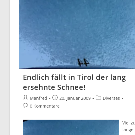
Endlich fällt in Tirol der lang
ersehnte Schnee!
Beitrags-
Beitrag
Beitrags-
Manfred
20. Januar 2009
Diverses
Autor:
veröffentlicht:
Kategorie:
Beitrags-
0 Kommentare
Kommentare:
Viel z
lange