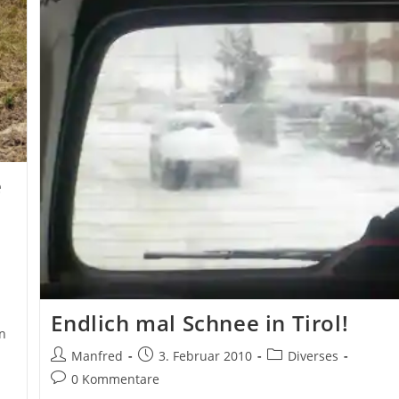
e
Endlich mal Schnee in Tirol!
n
Beitrags-
Beitrag
Beitrags-
Manfred
3. Februar 2010
Diverses
Autor:
veröffentlicht:
Kategorie:
Beitrags-
0 Kommentare
Kommentare: