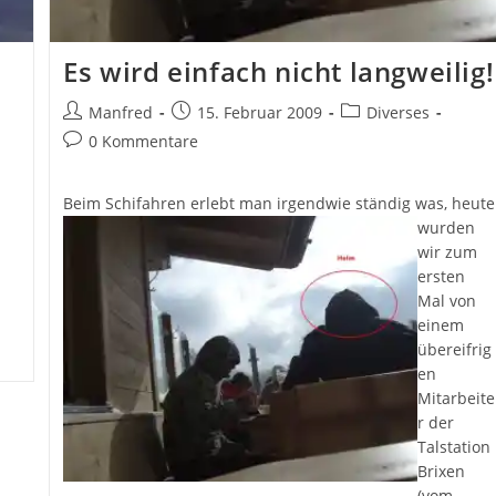
Es wird einfach nicht langweilig!
Beitrags-
Beitrag
Beitrags-
Manfred
15. Februar 2009
Diverses
Autor:
veröffentlicht:
Kategorie:
Beitrags-
0 Kommentare
Kommentare:
Beim Schif
ahren erlebt man irgendwie ständig was, heute
wurden
wir zum
ersten
Mal von
einem
übereifrig
en
Mitarbeite
r der
Talstation
Brixen
(vom