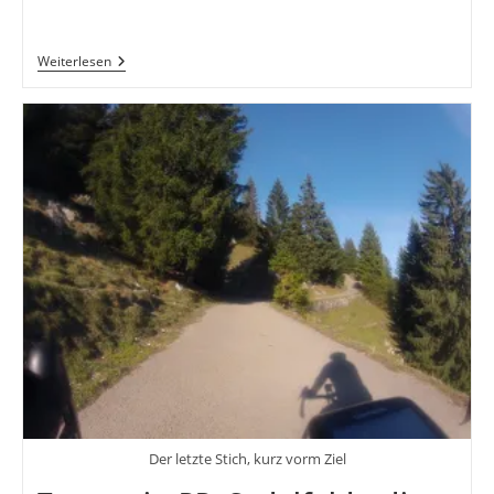
8.
Weiterlesen
Mai
–
Speedpoint
Eröffnet
Am
Sudelfeld
Der letzte Stich, kurz vorm Ziel