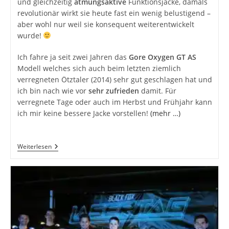
und gleichzeitig
atmungsaktive
Funktionsjacke, damals
revolutionär wirkt sie heute fast ein wenig belustigend –
aber wohl nur weil sie konsequent weiterentwickelt
wurde!
Ich fahre ja seit zwei Jahren das
Gore Oxygen GT AS
Modell welches sich auch beim letzten ziemlich
verregneten Ötztaler (2014) sehr gut geschlagen hat und
ich bin nach wie vor
sehr zufrieden
damit. Für
verregnete Tage oder auch im Herbst und Frühjahr kann
ich mir keine bessere Jacke vorstellen!
(mehr …)
Wer
Weiterlesen
Feiert
Heuer
Seinen
30’er?
–
Gore
Bike
Wear