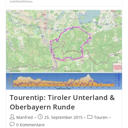
Oberes
Sudelfeld
–
Bergtraining
Vom
Feinsten!
Tourentip: Tiroler Unterland &
Oberbayern Runde
Beitrags-
Beitrag
Beitrags-
Manfred
25. September 2015
Touren
Autor:
veröffentlicht:
Kategorie:
Beitrags-
0 Kommentare