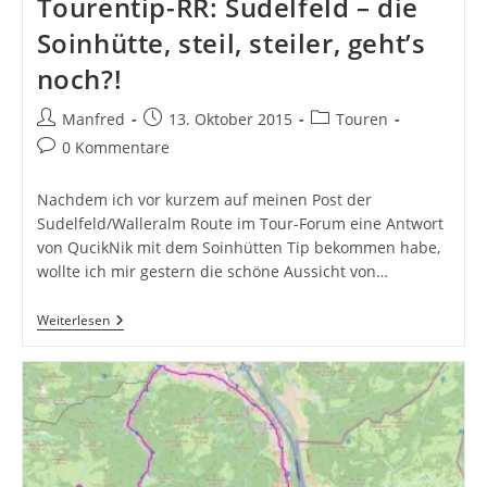
Tourentip-RR: Sudelfeld – die
Soinhütte, steil, steiler, geht’s
noch?!
Beitrags-
Beitrag
Beitrags-
Manfred
13. Oktober 2015
Touren
Autor:
veröffentlicht:
Kategorie:
Beitrags-
0 Kommentare
Kommentare:
Nachdem ich vor kurzem auf meinen Post der
Sudelfeld/Walleralm Route im Tour-Forum eine Antwort
von QucikNik mit dem Soinhütten Tip bekommen habe,
wollte ich mir gestern die schöne Aussicht von…
Tourentip-
Weiterlesen
RR:
Sudelfeld
–
Die
Soinhütte,
Steil,
Steiler,
Geht’s
Noch?!