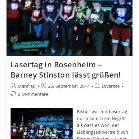
Lasertag in Rosenheim –
Barney Stinston lässt grüßen!
Beitrags-
Beitrag
Beitrags-
Manfred
25. September 2014
Diverses
Autor:
veröffentlicht:
Kategorie:
Beitrags-
0 Kommentare
Kommentare:
Bisher war mir
Lasertag
nur insofern ein Begriff
als dass es wohl der
Lieblingszeitvertreib von
Barney Stinston
aus der