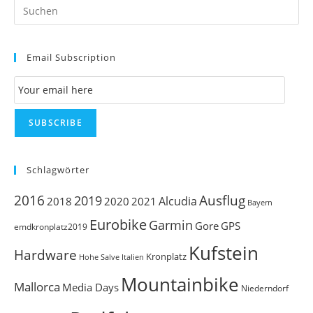
Pr
Es
to
Email Subscription
clo
th
Email Subscription
se
pan
SUBSCRIBE
Schlagwörter
Ausflug
2016
2019
Alcudia
2018
2020
2021
Bayern
Eurobike
Garmin
Gore
GPS
emdkronplatz2019
Kufstein
Hardware
Kronplatz
Italien
Hohe Salve
Mountainbike
Mallorca
Media Days
Niederndorf