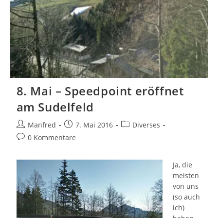
8. Mai – Speedpoint eröffnet
am Sudelfeld
Beitrags-
Beitrag
Beitrags-
Manfred
7. Mai 2016
Diverses
Autor:
veröffentlicht:
Kategorie:
Beitrags-
0 Kommentare
Kommentare:
Ja, die
meisten
von uns
(so auch
ich)