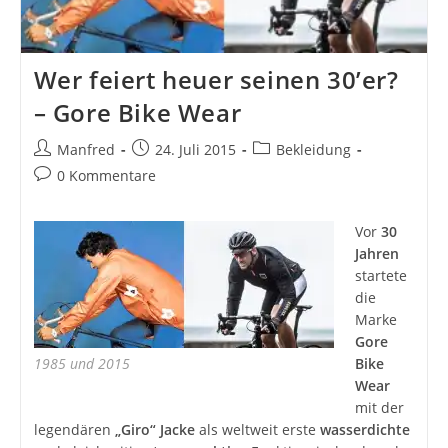
Wer feiert heuer seinen 30’er?
– Gore Bike Wear
Beitrags-
Beitrag
Beitrags-
Manfred
24. Juli 2015
Bekleidung
Autor:
veröffentlicht:
Kategorie:
Beitrags-
0 Kommentare
Kommentare:
Vor
30
Jahren
startete
die
Marke
Gore
1985 und 2015
Bike
Wear
mit der
legendären
„Giro“ Jacke
als weltweit erste
wasserdichte