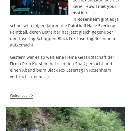
Serie
„How I met your
mother“
ist.
In
Rosenheim
gibt es ja
schon seit einigen Jahren die
Paintball
Halle
Everlong
Paintball
, deren Betreiber hat jetzt gleich gegenüber
den Lasertag Schuppen
Black Fox Lasertag
Rosenheim
aufgemacht.
Gestern war es so weit eine kleine Gesandtschaft der
Firma Pirlo Kufstein
hat sich den Spaß gemacht und
einen Abend beim Black Fox Lasertag in Rosenheim
verbracht.
(mehr …)
Lasertag
Weiterlesen
In
Rosenheim
–
Barney
Stinston
Lässt
Grüßen!