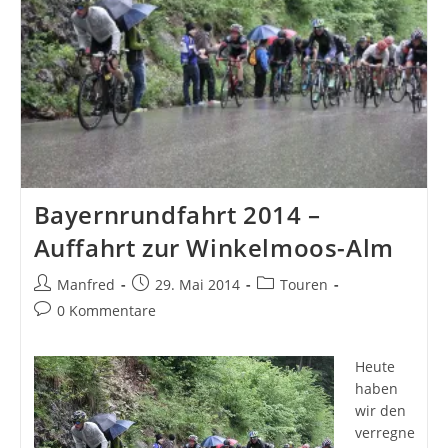
Bayernrundfahrt 2014 –
Auffahrt zur Winkelmoos-Alm
Beitrags-
Beitrag
Beitrags-
Manfred
29. Mai 2014
Touren
Autor:
veröffentlicht:
Kategorie:
Beitrags-
0 Kommentare
Kommentare:
Heute
haben
wir den
verregne