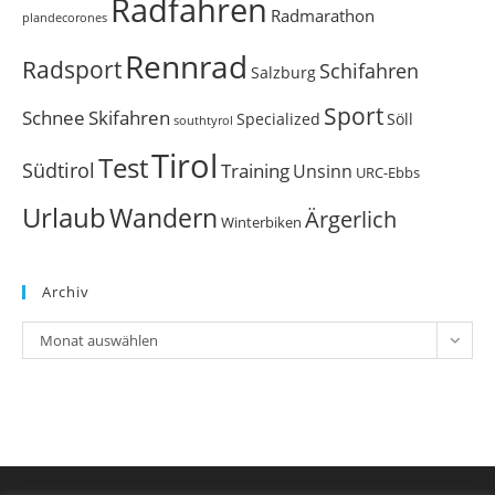
Radfahren
Radmarathon
plandecorones
Rennrad
Radsport
Schifahren
Salzburg
Sport
Schnee
Skifahren
Söll
Specialized
southtyrol
Tirol
Test
Südtirol
Training
Unsinn
URC-Ebbs
Urlaub
Wandern
Ärgerlich
Winterbiken
Archiv
Archiv
Monat auswählen