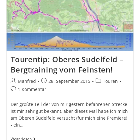
Tourentip: Oberes Sudelfeld –
Bergtraining vom Feinsten!
Beitrags-
Beitrag
Beitrags-
Manfred
28. September 2015
Touren
Autor:
veröffentlicht:
Kategorie:
Beitrags-
1 Kommentar
Kommentare:
Der größte Teil der von mir gestern befahrenen Strecke
ist mir sehr gut bekannt, aber dieses Mal habe ich mich
am Oberen Sudelfeld versucht (für mich eine Premiere)
- ein…
Tourentip:
Weiterlesen