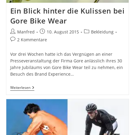
Ein Blick hinter die Kulissen bei
Gore Bike Wear
Beitrags-
Beitrag
Beitrags-
Manfred
10. August 2015
Bekleidung
Autor:
veröffentlicht:
Kategorie:
Beitrags-
2 Kommentare
Kommentare:
Vor drei Wochen hatte ich das Vergnügen an einer
Presseveranstaltung der Firma Gore anlässlich ihres 30
Jahre Jubiläums von Gore Bike Wear teil zu nehmen, ein
Besuch des Brand Experience…
Ein
Weiterlesen
Blick
Hinter
Die
Kulissen
Bei
Gore
Bike
Wear