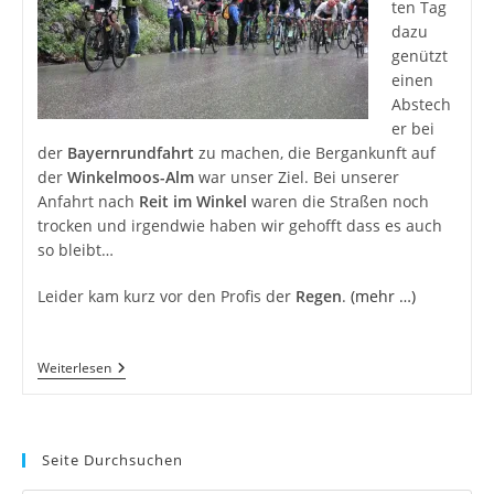
ten Tag
dazu
genützt
einen
Abstech
er bei
der
Bayernrundfahrt
zu machen, die Bergankunft auf
der
Winkelmoos-Alm
war unser Ziel. Bei unserer
Anfahrt nach
Reit im Winkel
waren die Straßen noch
trocken und irgendwie haben wir gehofft dass es auch
so bleibt…
Leider kam kurz vor den Profis der
Regen
.
(mehr …)
Bayernrundfahrt
Weiterlesen
2014
–
Auffahrt
Zur
Winkelmoos-
Seite Durchsuchen
Alm