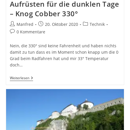
Aufrüsten für die dunklen Tage
– Knog Cobber 330°
Beitrags-
Beitrag
Beitrags-
Manfred
20. Oktober 2020
Technik
Autor:
veröffentlicht:
Kategorie:
Beitrags-
0 Kommentare
Kommentare:
Nein, die 330° sind keine Fahrenheit und haben nichts
damit zu tun dass es im Moment schon knapp um die 0
Grad beim Radfahren hat und mir 33° Temperatur
doch…
Aufrüsten
Weiterlesen
Für
Die
Dunklen
Tage
–
Knog
Cobber
330°