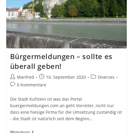
Bürgermeldungen – sollte es
überall geben!
Beitrags-
Beitrag
Beitrags-
Manfred
10. September 2020
Diverses
Autor:
veröffentlicht:
Kategorie:
Beitrags-
0 Kommentare
Kommentare:
Die Stadt Kufstein ist was das Portal
buergermeldungen.com an geht Vorreiter, nicht nur
dass eine hiesige Firma für die Umsetzung zuständig ist
- die Stadt ist natürlich seit dem Beginn…
Bürgermeldungen
Weiterlesen