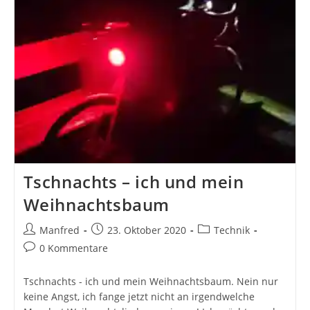
Tschnachts – ich und mein
Weihnachtsbaum
Beitrags-
Beitrag
Beitrags-
Manfred
23. Oktober 2020
Technik
Autor:
veröffentlicht:
Kategorie:
Beitrags-
0 Kommentare
Kommentare:
Tschnachts - ich und mein Weihnachtsbaum. Nein nur
keine Angst, ich fange jetzt nicht an irgendwelche