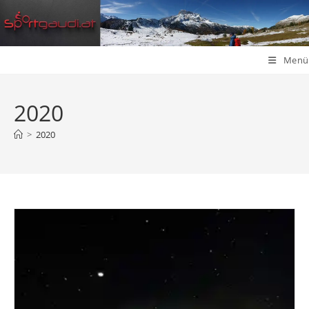
Zum
Inhalt
springen
Menü
2020
>
2020