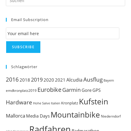
Es
to
Email Subscription
clo
th
Email Subscription
se
pan
SUBSCRIBE
Schlagwörter
Ausflug
2016
2019
Alcudia
2018
2020
2021
Bayern
Eurobike
Garmin
Gore
GPS
emdkronplatz2019
Kufstein
Hardware
Kronplatz
Italien
Hohe Salve
Mountainbike
Mallorca
Media Days
Niederndorf
Radfahren
Radmarathon