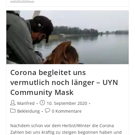
–
Sollte
Es
Überall
Geben!
Corona begleitet uns
vermutlich noch länger – UYN
Community Mask
Beitrags-
Beitrag
Manfred
10. September 2020
Autor:
veröffentlicht:
Beitrags-
Beitrags-
Bekleidung
0 Kommentare
Kategorie:
Kommentare:
Nachdem schon vor dem Herbst/Winter die Corona
Zahlen bei uns kräftig zu steigen begonnen haben und