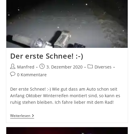
Der erste Schnee! :-)
Beitrags-
Beitrag
Beitrags-
Manfred
3. Dezember 2020
Diverses
Autor:
veröffentlicht:
Kategorie:
Beitrags-
0 Kommentare
Kommentare:
Der erste Schnee! :-) Wie gut dass am Auto schon seit
Anfang Oktober Winterreifen montiert sind, so kann es
ruhig stehen bleiben. Ich fahre lieber mit dem Rad!
Der
Weiterlesen
Erste
Schnee!
:-)