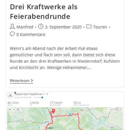
Drei Kraftwerke als
Feierabendrunde
Beitrags-
Beitrag
Beitrags-
Manfred
3. September 2020
Touren
Autor:
veröffentlicht:
Kategorie:
Beitrags-
0 Kommentare
Kommentare:
Wenn's am Abend nach der Arbeit mal etwas
gemütlicher und flach sein soll, dann bietet sich diese
Runde an den drei Kraftwerken in Niederndorf, Kufstein
und Kirchbichl an. Wenige Höhenmeter,…
Drei
Weiterlesen
Kraftwerke
Als
Feierabendrunde