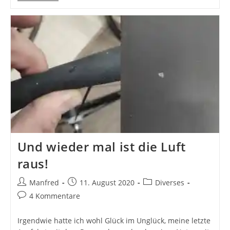
Handschuhe
Ohne
Polster
Und wieder mal ist die Luft
raus!
Beitrags-
Beitrag
Beitrags-
Manfred
11. August 2020
Diverses
Autor:
veröffentlicht:
Kategorie:
Beitrags-
4 Kommentare
Kommentare:
Irgendwie hatte ich wohl Glück im Unglück, meine letzte