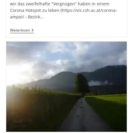
wir das zweifelhafte "Vergnügen" haben in einem
Corona Hotspot zu leben (https://vis.csh.ac.at/corona-
ampel/ - Bezirk…
Corona
Weiterlesen
Begleitet
Uns
Vermutlich
Noch
Länger
–
UYN
Community
Mask