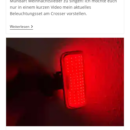
Mundart Weihnachtslieder zu singen! Ich möchte euch
nur in einem kurzen Video mein aktuelles
Beleuchtungsset am Crosser vorstellen.
Tschnachts
Weiterlesen
–
Ich
Und
Mein
Weihnachtsbaum