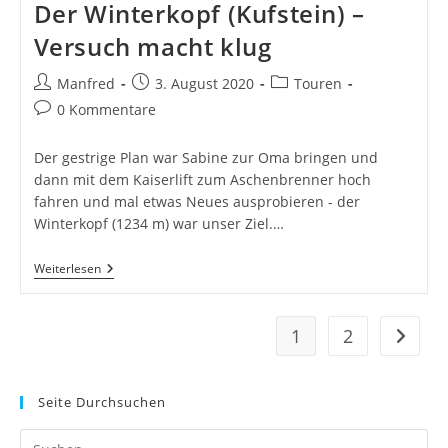
Der Winterkopf (Kufstein) –
Versuch macht klug
Beitrags-
Beitrag
Beitrags-
Manfred
3. August 2020
Touren
Autor:
veröffentlicht:
Kategorie:
Beitrags-
0 Kommentare
Kommentare:
Der gestrige Plan war Sabine zur Oma bringen und
dann mit dem Kaiserlift zum Aschenbrenner hoch
fahren und mal etwas Neues ausprobieren - der
Winterkopf (1234 m) war unser Ziel.…
Der
Weiterlesen
Winterkopf
(Kufstein)
–
Versuch
1
2
Zur näc
Macht
Klug
Seite Durchsuchen
Pr