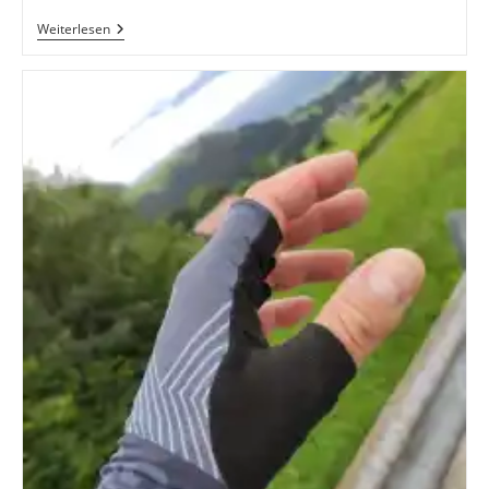
Die
Weiterlesen
Kaiserrunde
Am
Bisher
Heißesten
Tag
Des
Jahres