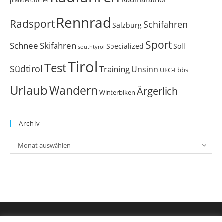
plandecorones
Rennrad
Radsport
Schifahren
Salzburg
Sport
Schnee
Skifahren
Söll
Specialized
southtyrol
Tirol
Test
Südtirol
Training
Unsinn
URC-Ebbs
Urlaub
Wandern
Ärgerlich
Winterbiken
Archiv
Archiv
Monat auswählen