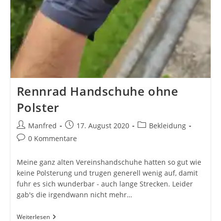
Rennrad Handschuhe ohne
Polster
Beitrags-
Beitrag
Beitrags-
Manfred
17. August 2020
Bekleidung
Autor:
veröffentlicht:
Kategorie:
Beitrags-
0 Kommentare
Kommentare:
Meine ganz alten Vereinshandschuhe hatten so gut wie
keine Polsterung und trugen generell wenig auf, damit
fuhr es sich wunderbar - auch lange Strecken. Leider
gab's die irgendwann nicht mehr…
Rennrad
Weiterlesen