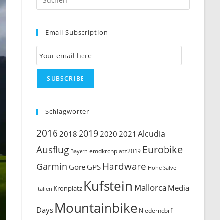
Escape
to
Email Subscription
close
the
Email Subscription
search
panel.
SUBSCRIBE
Schlagwörter
2016
2019
Alcudia
2018
2020
2021
Ausflug
Eurobike
emdkronplatz2019
Bayern
Hardware
Garmin
Gore
GPS
Hohe Salve
Kufstein
Mallorca
Media
Kronplatz
Italien
Mountainbike
Days
Niederndorf