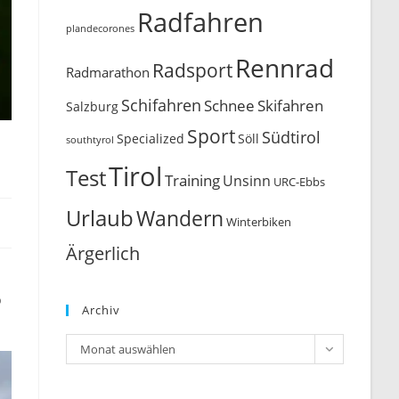
Radfahren
plandecorones
Rennrad
Radsport
Radmarathon
Schifahren
Schnee
Skifahren
Salzburg
Sport
Südtirol
Söll
Specialized
southtyrol
Tirol
Test
Training
Unsinn
URC-Ebbs
Urlaub
Wandern
Winterbiken
Ärgerlich
b
Archiv
Archiv
Monat auswählen