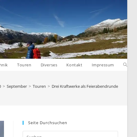
Websit
hnik
Touren
Diverses
Kontakt
Impressum
Suche
0
>
September
>
Touren
>
Drei Kraftwerke als Feierabendrunde
umsch
Seite Durchsuchen
Press