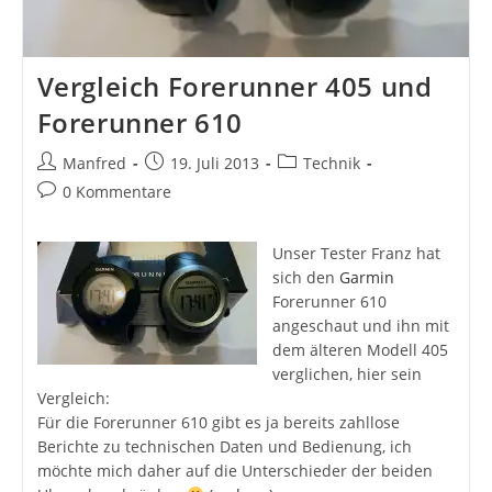
Vergleich Forerunner 405 und
Forerunner 610
Beitrags-
Beitrag
Beitrags-
Manfred
19. Juli 2013
Technik
Autor:
veröffentlicht:
Kategorie:
Beitrags-
0 Kommentare
Kommentare:
Unser Tester Franz hat
sich den
Garmin
Forerunner 610
angeschaut und ihn mit
dem älteren Modell 405
verglichen, hier sein
Vergleich:
Für die Forerunner 610 gibt es ja bereits zahllose
Berichte zu technischen Daten und Bedienung, ich
möchte mich daher auf die Unterschieder der beiden