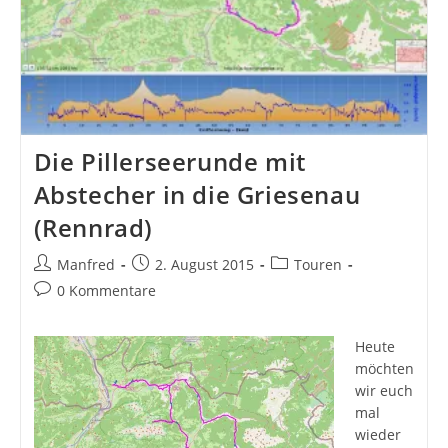
Die Pillerseerunde mit
Abstecher in die Griesenau
(Rennrad)
Beitrags-
Beitrag
Beitrags-
Manfred
2. August 2015
Touren
Autor:
veröffentlicht:
Kategorie:
Beitrags-
0 Kommentare
Kommentare:
Heute
möchten
wir euch
mal
wieder