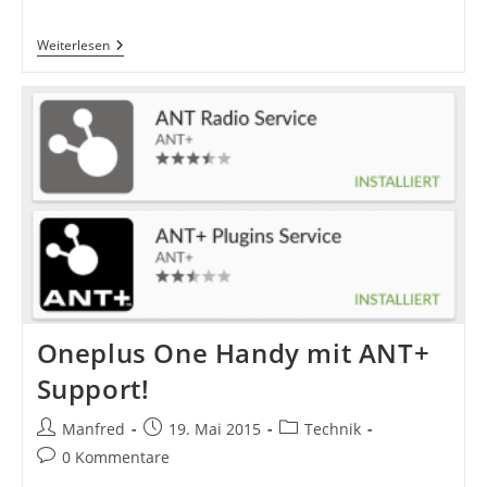
Die
Weiterlesen
Pillerseerunde
Mit
Abstecher
In
Die
Griesenau
(Rennrad)
Oneplus One Handy mit ANT+
Support!
Beitrags-
Beitrag
Beitrags-
Manfred
19. Mai 2015
Technik
Autor:
veröffentlicht:
Kategorie:
Beitrags-
0 Kommentare
Kommentare: