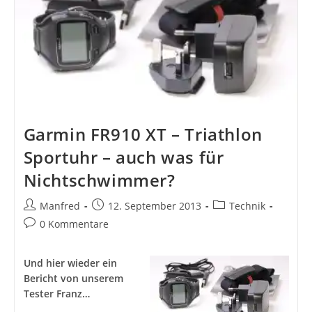
Auch
Mit
Linux
Garmin FR910 XT – Triathlon
Sportuhr – auch was für
Nichtschwimmer?
Beitrags-
Beitrag
Beitrags-
Manfred
12. September 2013
Technik
Autor:
veröffentlicht:
Kategorie:
Beitrags-
0 Kommentare
Kommentare:
Und hier wieder ein
Bericht von unserem
Tester Franz…