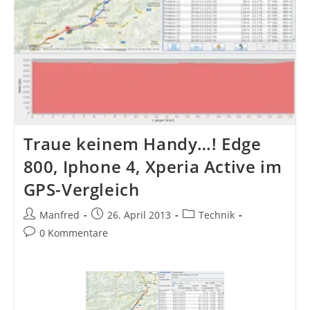
Traue keinem Handy…! Edge
800, Iphone 4, Xperia Active im
GPS-Vergleich
Beitrags-
Beitrag
Beitrags-
Manfred
26. April 2013
Technik
Autor:
veröffentlicht:
Kategorie:
Beitrags-
0 Kommentare
Kommentare: