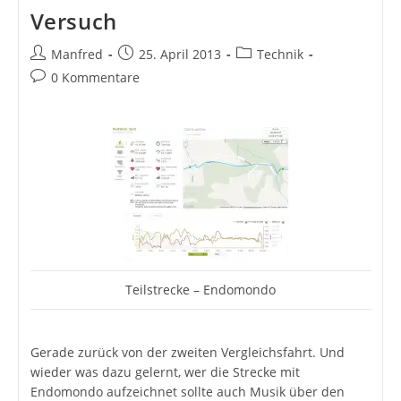
Versuch
Beitrags-
Beitrag
Beitrags-
Manfred
25. April 2013
Technik
Autor:
veröffentlicht:
Kategorie:
Beitrags-
0 Kommentare
Kommentare:
Teilstrecke – Endomondo
Gerade zurück von der zweiten Vergleichsfahrt. Und
wieder was dazu gelernt, wer die Strecke mit
Endomondo aufzeichnet sollte auch Musik über den