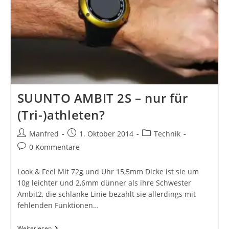
SUUNTO AMBIT 2S – nur für
(Tri-)athleten?
Beitrags-
Beitrag
Beitrags-
Manfred
1. Oktober 2014
Technik
Autor:
veröffentlicht:
Kategorie:
Beitrags-
0 Kommentare
Kommentare:
Look & Feel Mit 72g und Uhr 15,5mm Dicke ist sie um
10g leichter und 2,6mm dünner als ihre Schwester
Ambit2, die schlanke Linie bezahlt sie allerdings mit
fehlenden Funktionen…
SUUNTO
Weiterlesen