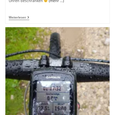
Uhren beschränken
(mehr …)
Vergleich
Weiterlesen
Forerunner
405
Und
Forerunner
610