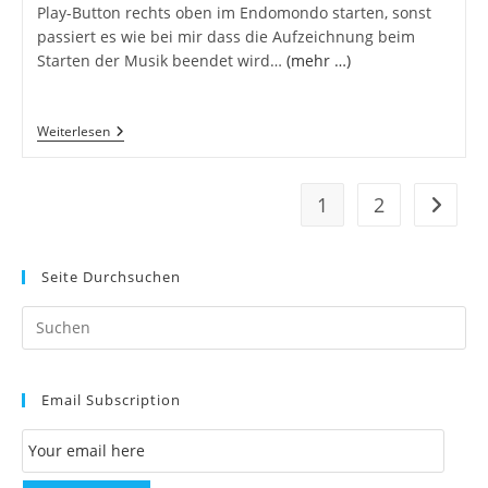
Play-Button rechts oben im Endomondo starten, sonst
passiert es wie bei mir dass die Aufzeichnung beim
Starten der Musik beendet wird…
(mehr …)
Endomondo
Weiterlesen
–
Ein
Erster
Versuch
1
2
Zur näc
Seite Durchsuchen
Pr
Es
to
Email Subscription
clo
th
Email Subscription
se
pan