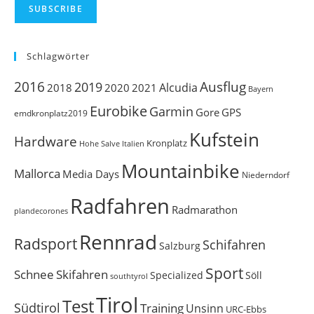
SUBSCRIBE
Schlagwörter
Ausflug
2016
2019
Alcudia
2018
2020
2021
Bayern
Eurobike
Garmin
Gore
GPS
emdkronplatz2019
Kufstein
Hardware
Kronplatz
Italien
Hohe Salve
Mountainbike
Mallorca
Media Days
Niederndorf
Radfahren
Radmarathon
plandecorones
Rennrad
Radsport
Schifahren
Salzburg
Sport
Schnee
Skifahren
Söll
Specialized
southtyrol
Tirol
Test
Südtirol
Training
Unsinn
URC-Ebbs