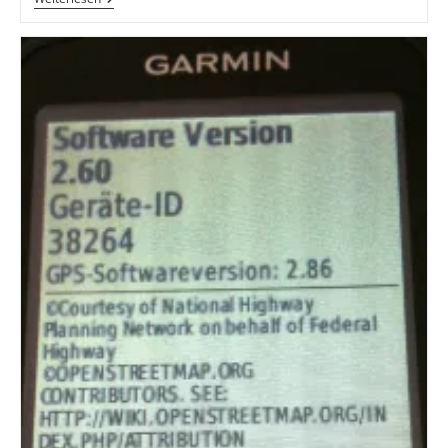
AMBIT
2S
–
Nur
Für
(Tri-)athleten?