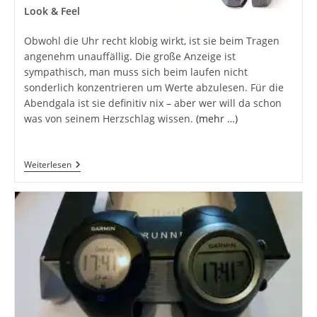
Look & Feel
Obwohl die Uhr recht klobig wirkt, ist sie beim Tragen
angenehm unauffällig. Die große Anzeige ist
sympathisch, man muss sich beim laufen nicht
sonderlich konzentrieren um Werte abzulesen. Für die
Abendgala ist sie definitiv nix – aber wer will da schon
was von seinem Herzschlag wissen.
(mehr …)
Garmin
Weiterlesen
FR910
XT
–
Triathlon
Sportuhr
–
Auch
Was
Für
Nichtschwimmer?