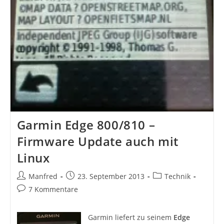
Garmin Edge 800/810 –
Firmware Update auch mit
Linux
Beitrags-
Beitrag
Beitrags-
Manfred
23. September 2013
Technik
Autor:
veröffentlicht:
Kategorie:
Beitrags-
7 Kommentare
Kommentare:
Garmin liefert zu seinem
Edge