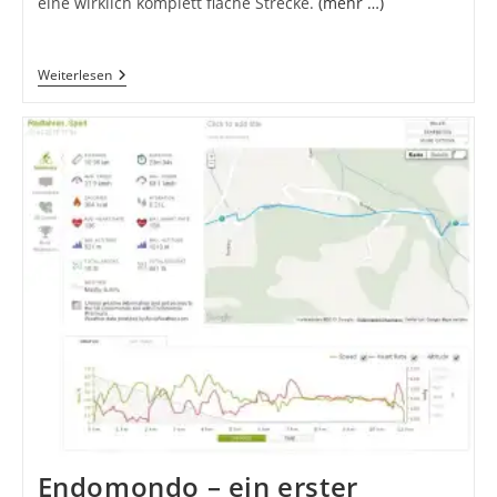
eine wirklich komplett flache Strecke.
(mehr …)
Traue
Weiterlesen
Keinem
Handy…!
Edge
800,
Iphone
4,
Xperia
Active
Im
GPS-
Vergleich
Endomondo – ein erster