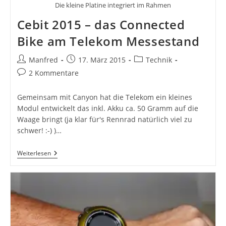
Die kleine Platine integriert im Rahmen
Cebit 2015 – das Connected
Bike am Telekom Messestand
Beitrags-
Beitrag
Beitrags-
Manfred
17. März 2015
Technik
Autor:
veröffentlicht:
Kategorie:
Beitrags-
2 Kommentare
Kommentare:
Gemeinsam mit Canyon hat die Telekom ein kleines
Modul entwickelt das inkl. Akku ca. 50 Gramm auf die
Waage bringt (ja klar für's Rennrad natürlich viel zu
schwer! :-) )…
Cebit
Weiterlesen
2015
–
Das
Connected
Bike
Am
Telekom
Messestand