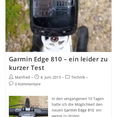
Garmin Edge 810 – ein leider zu
kurzer Test
Beitrags-
Beitrag
Beitrags-
Manfred
4. Juni 2013
Technik
Autor:
veröffentlicht:
Kategorie:
Beitrags-
0 Kommentare
Kommentare:
In den vergangenen 10 Tagen
hatte ich die Möglichkeit den
neuen
Garmin Edge 810
ein
wenig zu testen.