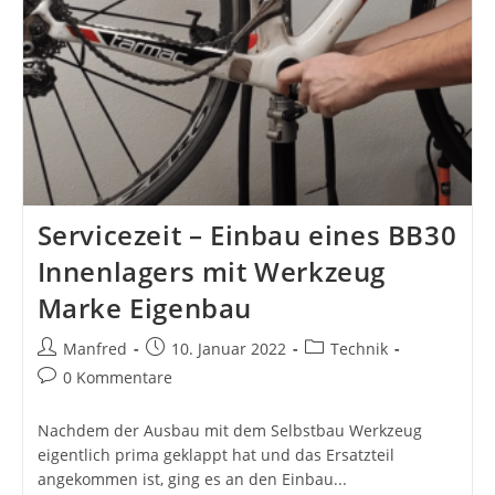
Servicezeit – Einbau eines BB30
Innenlagers mit Werkzeug
Marke Eigenbau
Beitrags-
Beitrag
Beitrags-
Manfred
10. Januar 2022
Technik
Autor:
veröffentlicht:
Kategorie:
Beitrags-
0 Kommentare
Kommentare:
Nachdem der Ausbau mit dem Selbstbau Werkzeug
eigentlich prima geklappt hat und das Ersatzteil
angekommen ist, ging es an den Einbau...