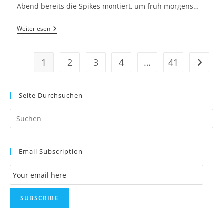
Abend bereits die Spikes montiert, um früh morgens…
Versöhnung
Weiterlesen
Mit
Dem
Wetterdienst
1
2
3
4
…
41
Zur näc
Seite Durchsuchen
Pr
Es
to
Email Subscription
clo
th
Email Subscription
se
pan
SUBSCRIBE