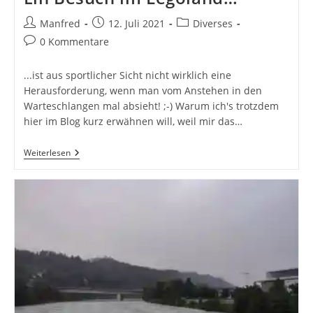
Beitrags-
Beitrag
Beitrags-
Manfred
12. Juli 2021
Diverses
Autor:
veröffentlicht:
Kategorie:
Beitrags-
0 Kommentare
Kommentare:
...ist aus sportlicher Sicht nicht wirklich eine
Herausforderung, wenn man vom Anstehen in den
Warteschlangen mal absieht! ;-) Warum ich's trotzdem
hier im Blog kurz erwähnen will, weil mir das…
Ein
Weiterlesen
Besuch
Im
Legoland…