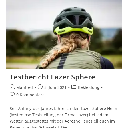
Testbericht Lazer Sphere
Beitrags-
Beitrag
Beitrags-
Manfred
5. Juni 2021
Bekleidung
Autor:
veröffentlicht:
Kategorie:
Beitrags-
0 Kommentare
Kommentare:
Seit Anfang des Jahres fahre ich den Lazer Sphere Helm
(kostenlose Teststellung der Firma Lazer) bei jedem
Wetter, ausgestattet mit der Aeroshell speziell auch im
Regen und bei Schneefall. Die…