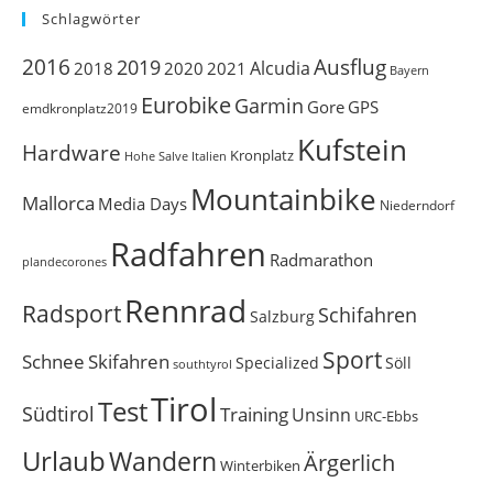
Schlagwörter
Ausflug
2016
2019
Alcudia
2018
2020
2021
Bayern
Eurobike
Garmin
Gore
GPS
emdkronplatz2019
Kufstein
Hardware
Kronplatz
Italien
Hohe Salve
Mountainbike
Mallorca
Media Days
Niederndorf
Radfahren
Radmarathon
plandecorones
Rennrad
Radsport
Schifahren
Salzburg
Sport
Schnee
Skifahren
Söll
Specialized
southtyrol
Tirol
Test
Südtirol
Training
Unsinn
URC-Ebbs
Urlaub
Wandern
Ärgerlich
Winterbiken