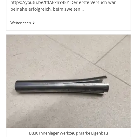
https://youtu.be/ttlAExnY45Y Der erste Versuch war
beinahe erfolgreich, beim zweiten…
Servicezeit
Weiterlesen
–
Einbau
Eines
BB30
Innenlagers
Mit
Werkzeug
Marke
Eigenbau
BB30 Innenlager Werkzeug Marke Eigenbau