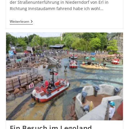
der Straßenunterführung in Niederndorf von Erl in
Richtung Innstaudamm fahrend habe ich wohl…
Feuchter
Weiterlesen
Als
Gedacht
Und
Dann
Noch
Mit
Bienenstich
Ein Besuch im Legoland…