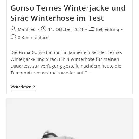
Gonso Ternes Winterjacke und
Sirac Winterhose im Test
Beitrags-
Beitrag
Beitrags-
Manfred
11. Oktober 2021
Bekleidung
Autor:
veröffentlicht:
Kategorie:
Beitrags-
0 Kommentare
Kommentare:
Die Firma Gonso hat mir im Jänner ein Set der Ternes
Winterjacke und Sirac 3-in-1 Winterhose für meinen
Dauertest zur Verfügung gestellt, nachdem heute die
Temperaturen erstmals wieder auf 0…
Gonso
Weiterlesen
Ternes
Winterjacke
Und
Sirac
Winterhose
Im
Test