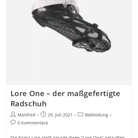
Lore One – der maßgefertigte
Radschuh
Beitrags-
Beitrag
Beitrags-
Manfred
29. Juli 2021
Bekleidung
Autor:
veröffentlicht:
Kategorie:
Beitrags-
0 Kommentare
Kommentare:
Die Firma Lore stellt gerade ihren "Lore One" getauften