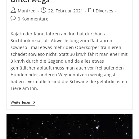
Beitrags-
Beitrag
Beitrags-
Manfred
22. Februar 2021
Diverses
Autor:
veröffentlicht:
Kategorie:
Beitrags-
0 Kommentare
Kommentare:
Kajak oder Kanu fahren am Inn hat durchaus
Suchtpotenzial, als Abwechslung zum Radfahren
sowieso - mal etwas mehr den Oberkörper trainieren
schadet sowieso nicht! Statt 30 km/h fährt man eher mit
3 km/h durch die Gegend und da alles etwas
gemütlicher abläuft muss man auch vor freilaufenden
Hunden oder anderen Wegbenutzern wenig angst
haben - vermutlich sind die Schwäne die gefährlichsten
Tiere am Inn.
Mit
Weiterlesen
Dem
Kajak
Am
Inn
Unterwegs