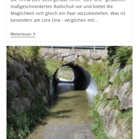
maßgeschneiderten Radschuh vor und bietet die
Möglichkeit sich gleich ein Paar vorzubestellen. Was ist
besonders am Lore One - verglichen mit…
Lore
Weiterlesen
One
–
Der
Maßgefertigte
Radschuh