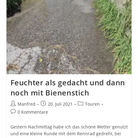
Feuchter als gedacht und dann
noch mit Bienenstich
Beitrags-
Beitrag
Beitrags-
Manfred
20. Juli 2021
Touren
Autor:
veröffentlicht:
Kategorie:
Beitrags-
0 Kommentare
Kommentare:
Gestern Nachmittag habe ich das schöne Wetter genutzt
und eine kleine Runde mit dem Rennrad gedreht, bei