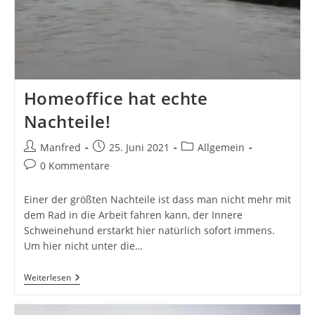
Homeoffice hat echte
Nachteile!
Beitrags-
Beitrag
Beitrags-
Manfred
25. Juni 2021
Allgemein
Autor:
veröffentlicht:
Kategorie:
Beitrags-
0 Kommentare
Kommentare:
Einer der größten Nachteile ist dass man nicht mehr mit
dem Rad in die Arbeit fahren kann, der Innere
Schweinehund erstarkt hier natürlich sofort immens.
Um hier nicht unter die…
Homeoffice
Weiterlesen
Hat
Echte
Nachteile!