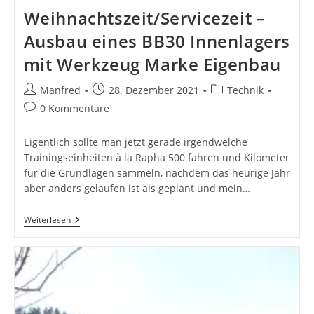
Weihnachtszeit/Servicezeit –
Ausbau eines BB30 Innenlagers
mit Werkzeug Marke Eigenbau
Beitrags-
Beitrag
Beitrags-
Manfred
28. Dezember 2021
Technik
Autor:
veröffentlicht:
Kategorie:
Beitrags-
0 Kommentare
Kommentare:
Eigentlich sollte man jetzt gerade irgendwelche
Trainingseinheiten à la Rapha 500 fahren und Kilometer
für die Grundlagen sammeln, nachdem das heurige Jahr
aber anders gelaufen ist als geplant und mein…
Weihnachtszeit/Servicezeit
Weiterlesen
–
Ausbau
Eines
BB30
Innenlagers
Mit
Werkzeug
Marke