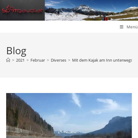
Zum
Inhalt
springen
Menü
Blog
>
2021
>
Februar
>
Diverses
>
Mit dem Kajak am Inn unterwegs