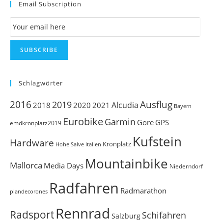
Email Subscription
clo
th
Email Subscription
se
pan
SUBSCRIBE
Schlagwörter
Ausflug
2016
2019
Alcudia
2018
2020
2021
Bayern
Eurobike
Garmin
Gore
GPS
emdkronplatz2019
Kufstein
Hardware
Kronplatz
Italien
Hohe Salve
Mountainbike
Mallorca
Media Days
Niederndorf
Radfahren
Radmarathon
plandecorones
Rennrad
Radsport
Schifahren
Salzburg