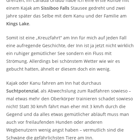
Grenzen, im Canada Urlaub habe ich eine erste Runde mit
einem Kajak am
Sissiboo Falls
Stausee gedreht und zwei
Jahre später das Selbe mit dem Kanu und der Familie am
Kings Lake
.
Somit ist eine „Kreuzfahrt“ am Inn für mich auf jeden Fall
eine aufregende Geschichte, der Inn ist ja jetzt nicht wirklich
ein ruhiger gemütlicher See sondern ein Fluss mit
Strömung. Allerdings bei schönstem Wetter wie wir es
gebucht hatten, ähnelt er diesem doch ein wenig.
Kajak oder Kanu fahren am Inn hat durchaus
Suchtpotenzial
, als Abwechslung zum Radfahren sowieso –
mal etwas mehr den Oberkörper trainieren schadet sowieso
nicht! Statt 30 km/h fährt man eher mit 3 km/h durch die
Gegend und da alles etwas gemütlicher abläuft muss man
auch vor freilaufenden Hunden oder anderen
Wegbenutzern wenig angst haben – vermutlich sind die
Schwäne die gefährlichsten Tiere am Inn.