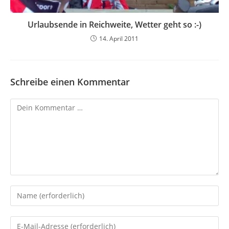
Urlaubsende in Reichweite, Wetter geht so :-)
14. April 2011
Schreibe einen Kommentar
Kommentar
Gib
deinen
Namen
Gib