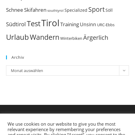
Sport
Schnee
Skifahren
Söll
Specialized
southtyrol
Tirol
Test
Südtirol
Training
Unsinn
URC-Ebbs
Urlaub
Wandern
Ärgerlich
Winterbiken
Archiv
Archiv
Monat auswählen
We use cookies on our website to give you the most
relevant experience by remembering your preferences
and repeat visits. By clicking “Accept”, you consent to the