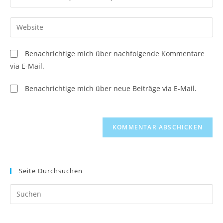
oder
deine
Benutzernamen
E-
Gib
zum
Mail-
deine
Kommentieren
Adresse
Website-
ein
Benachrichtige mich über nachfolgende Kommentare
zum
URL
via E-Mail.
Kommentieren
ein
ein
(optional)
Benachrichtige mich über neue Beiträge via E-Mail.
Seite Durchsuchen
Pr
Es
to