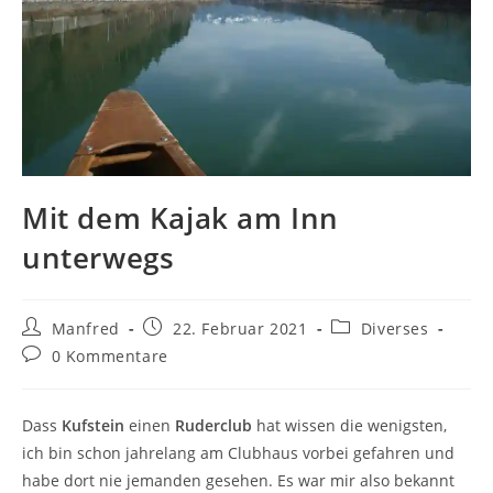
Mit dem Kajak am Inn
unterwegs
Beitrags-
Beitrag
Beitrags-
Manfred
22. Februar 2021
Diverses
Autor:
veröffentlicht:
Kategorie:
Beitrags-
0 Kommentare
Kommentare:
Dass
Kufstein
einen
Ruderclub
hat wissen die wenigsten,
ich bin schon jahrelang am Clubhaus vorbei gefahren und
habe dort nie jemanden gesehen. Es war mir also bekannt