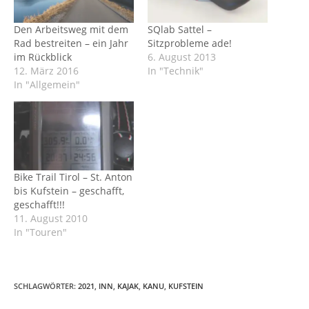
Den Arbeitsweg mit dem
SQlab Sattel –
Rad bestreiten – ein Jahr
Sitzprobleme ade!
im Rückblick
6. August 2013
12. März 2016
In "Technik"
In "Allgemein"
Bike Trail Tirol – St. Anton
bis Kufstein – geschafft,
geschafft!!!
11. August 2010
In "Touren"
SCHLAGWÖRTER
:
2021
,
INN
,
KAJAK
,
KANU
,
KUFSTEIN