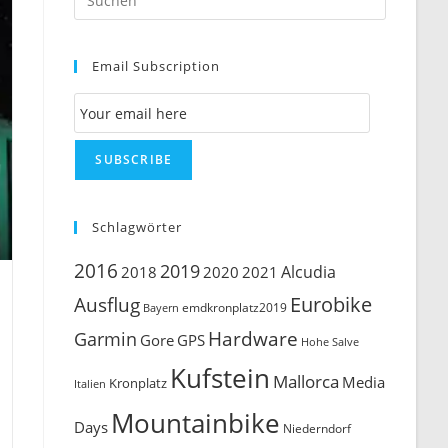
Escape
to
Email Subscription
close
the
Email Subscription
search
panel.
SUBSCRIBE
Schlagwörter
2016
2019
Alcudia
2018
2020
2021
Ausflug
Eurobike
emdkronplatz2019
Bayern
Hardware
Garmin
Gore
GPS
Hohe Salve
Kufstein
Mallorca
Media
Kronplatz
Italien
Mountainbike
Days
Niederndorf