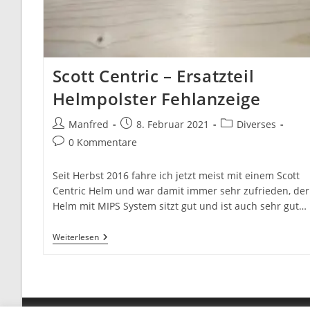
Scott Centric – Ersatzteil
Helmpolster Fehlanzeige
Beitrags-
Beitrag
Beitrags-
Manfred
8. Februar 2021
Diverses
Autor:
veröffentlicht:
Kategorie:
Beitrags-
0 Kommentare
Kommentare:
Seit Herbst 2016 fahre ich jetzt meist mit einem Scott
Centric Helm und war damit immer sehr zufrieden, der
Helm mit MIPS System sitzt gut und ist auch sehr gut…
Scott
Weiterlesen
Centric
–
Ersatzteil
Helmpolster
Fehlanzeige