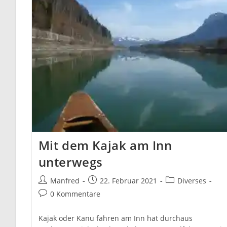
Mit dem Kajak am Inn
unterwegs
Beitrags-
Beitrag
Beitrags-
Manfred
22. Februar 2021
Diverses
Autor:
veröffentlicht:
Kategorie:
Beitrags-
0 Kommentare
Kommentare:
Kajak oder Kanu fahren am Inn hat durchaus