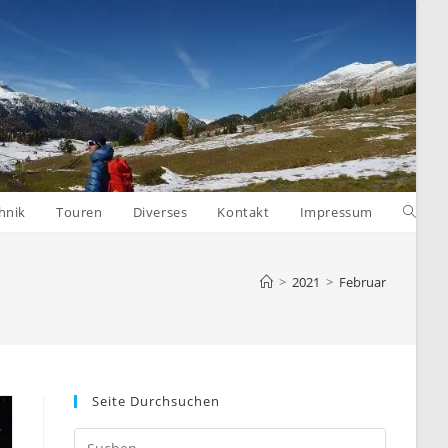
Websit
hnik
Touren
Diverses
Kontakt
Impressum
Suche
>
2021
>
Februar
umsch
Seite Durchsuchen
Press