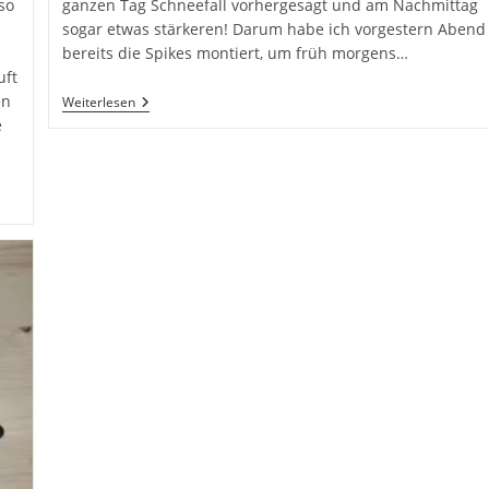
so
ganzen Tag Schneefall vorhergesagt und am Nachmittag
sogar etwas stärkeren! Darum habe ich vorgestern Abend
bereits die Spikes montiert, um früh morgens…
uft
en
Versöhnung
Weiterlesen
Mit
e
Dem
Wetterdienst