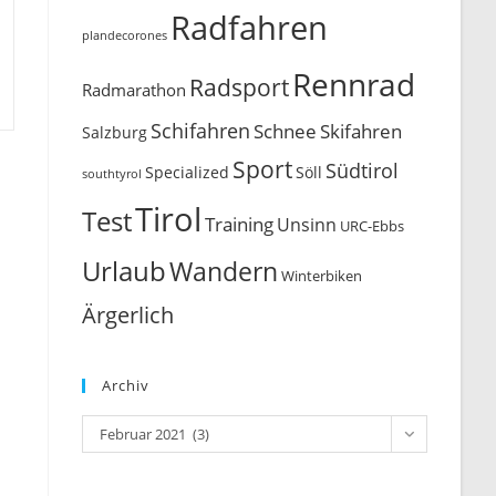
Radfahren
plandecorones
Rennrad
Radsport
Radmarathon
Schifahren
Schnee
Skifahren
Salzburg
Sport
Südtirol
Söll
Specialized
southtyrol
Tirol
Test
Training
Unsinn
URC-Ebbs
Urlaub
Wandern
Winterbiken
Ärgerlich
Archiv
Archiv
Februar 2021 (3)