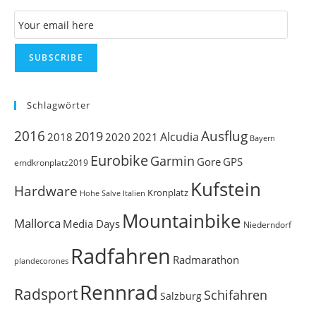
th
Email Subscription
se
pan
SUBSCRIBE
Schlagwörter
Ausflug
2016
2019
Alcudia
2018
2020
2021
Bayern
Eurobike
Garmin
Gore
GPS
emdkronplatz2019
Kufstein
Hardware
Kronplatz
Italien
Hohe Salve
Mountainbike
Mallorca
Media Days
Niederndorf
Radfahren
Radmarathon
plandecorones
Rennrad
Radsport
Schifahren
Salzburg