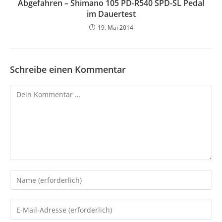
Abgefahren – Shimano 105 PD-R540 SPD-SL Pedal
im Dauertest
19. Mai 2014
Schreibe einen Kommentar
Kommentar
Gib
deinen
Namen
Gib
oder
deine