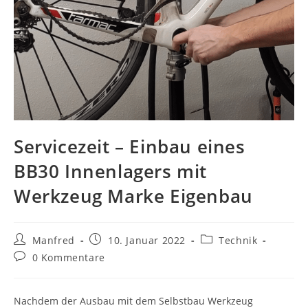
Servicezeit – Einbau eines
BB30 Innenlagers mit
Werkzeug Marke Eigenbau
Beitrags-
Beitrag
Beitrags-
Manfred
10. Januar 2022
Technik
Autor:
veröffentlicht:
Kategorie:
Beitrags-
0 Kommentare
Kommentare:
Nachdem der Ausbau mit dem Selbstbau Werkzeug