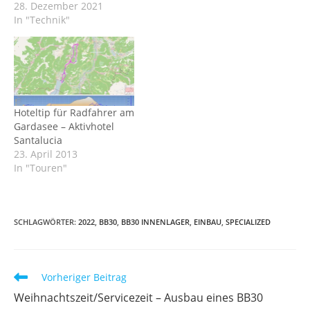
28. Dezember 2021
In "Technik"
Hoteltip für Radfahrer am
Gardasee – Aktivhotel
Santalucia
23. April 2013
In "Touren"
SCHLAGWÖRTER
:
2022
,
BB30
,
BB30 INNENLAGER
,
EINBAU
,
SPECIALIZED
Weitere
Vorheriger Beitrag
Artikel
Weihnachtszeit/Servicezeit – Ausbau eines BB30
ansehen