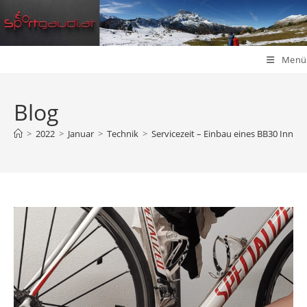
Zum
Inhalt
springen
Menü
Blog
>
2022
>
Januar
>
Technik
>
Servicezeit – Einbau eines BB30 Inne