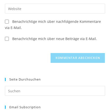
Benutzernamen
E-
Gib
zum
Mail-
deine
Kommentieren
Adresse
Website-
ein
Benachrichtige mich über nachfolgende Kommentare
zum
URL
via E-Mail.
Kommentieren
ein
ein
(optional)
Benachrichtige mich über neue Beiträge via E-Mail.
Seite Durchsuchen
Pr
Es
to
Email Subscription
clo