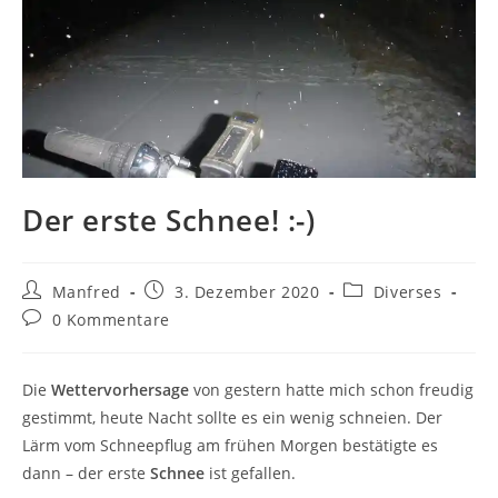
Der erste Schnee! :-)
Beitrags-
Beitrag
Beitrags-
Manfred
3. Dezember 2020
Diverses
Autor:
veröffentlicht:
Kategorie:
Beitrags-
0 Kommentare
Kommentare:
Die
Wettervorhersage
von gestern hatte mich schon freudig
gestimmt, heute Nacht sollte es ein wenig schneien. Der
Lärm vom Schneepflug am frühen Morgen bestätigte es
dann – der erste
Schnee
ist gefallen.