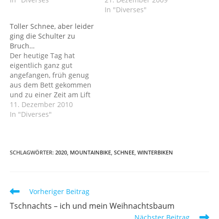
In "Diverses"
Toller Schnee, aber leider
ging die Schulter zu
Bruch…
Der heutige Tag hat
eigentlich ganz gut
angefangen, früh genug
aus dem Bett gekommen
und zu einer Zeit am Lift
angekommen als noch
11. Dezember 2010
kaum wer da war. Aber
In "Diverses"
leider ging es dann nicht
so schön weiter, Sibille
hat beim Übergang vom
Traumschnee auf den
SCHLAGWÖRTER
:
2020
,
MOUNTAINBIKE
,
SCHNEE
,
WINTERBIKEN
Kunstschnee (warum
zum Henker wird bei…
Weitere
Vorheriger Beitrag
Artikel
Tschnachts – ich und mein Weihnachtsbaum
ansehen
Nächster Beitrag