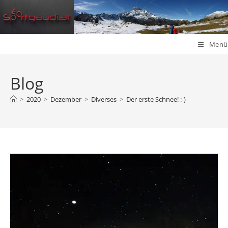
Zum
Inhalt
springen
Menü
Blog
>
2020
>
Dezember
>
Diverses
>
Der erste Schnee! :-)