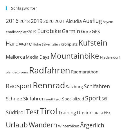
Schlagwörter
Ausflug
2016
2019
Alcudia
2018
2020
2021
Bayern
Eurobike
Garmin
Gore
GPS
emdkronplatz2019
Kufstein
Hardware
Kronplatz
Italien
Hohe Salve
Mountainbike
Mallorca
Media Days
Niederndorf
Radfahren
Radmarathon
plandecorones
Rennrad
Radsport
Schifahren
Salzburg
Sport
Schnee
Skifahren
Söll
Specialized
southtyrol
Tirol
Test
Südtirol
Training
Unsinn
URC-Ebbs
Urlaub
Wandern
Ärgerlich
Winterbiken