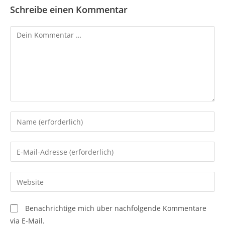
Schreibe einen Kommentar
Kommentar
Gib
deinen
Namen
Gib
oder
deine
Benutzernamen
E-
Gib
zum
Mail-
deine
Kommentieren
Adresse
Website-
ein
Benachrichtige mich über nachfolgende Kommentare
zum
URL
via E-Mail.
Kommentieren