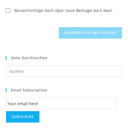
ein
ein
(optional)
Benachrichtige mich über neue Beiträge via E-Mail.
Seite Durchsuchen
Pr
Es
to
Email Subscription
clo
th
Email Subscription
se
pan
SUBSCRIBE