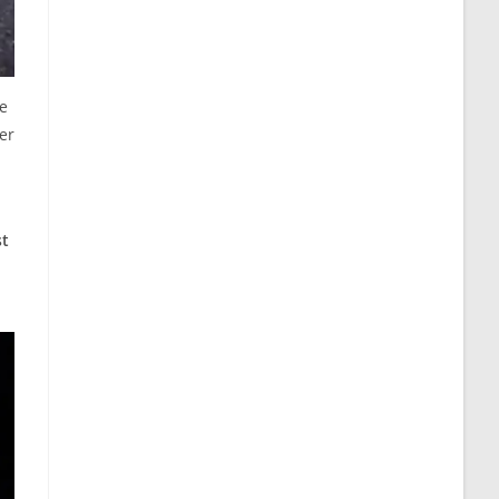
re
er
st