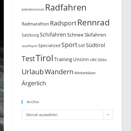
Radfahren
plandecorones
Rennrad
Radsport
Radmarathon
Schifahren
Schnee
Skifahren
Salzburg
Sport
Südtirol
Söll
Specialized
southtyrol
Tirol
Test
Training
Unsinn
URC-Ebbs
Urlaub
Wandern
Winterbiken
Ärgerlich
Archiv
Archiv
Monat auswählen