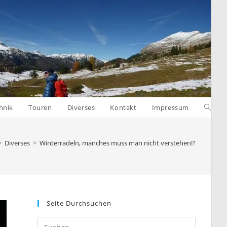
Websit
hnik
Touren
Diverses
Kontakt
Impressum
Suche
>
Diverses
>
Winterradeln, manches muss man nicht verstehen!?
umsch
Seite Durchsuchen
Press