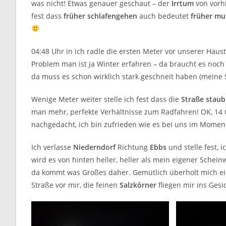
was nicht! Etwas genauer geschaut – der
Irrtum
von vorhi
fest dass
früher schlafengehen
auch bedeutet
früher mu
04:48 Uhr in ich radle die ersten Meter vor unserer Hau
Problem man ist ja Winter erfahren – da braucht es noch 
da muss es schon wirklich stark geschneit haben (meine S
Wenige Meter weiter stelle ich fest dass die
Straße staub
man mehr, perfekte Verhältnisse zum Radfahren! OK, 14 
nachgedacht, ich bin zufrieden wie es bei uns im Moment
Ich verlasse
Niederndorf
Richtung
Ebbs
und stelle fest, 
wird es von hinten heller, heller als mein eigener Schein
da kommt was Großes daher. Gemütlich überholt mich e
Straße vor mir, die feinen
Salzkörner
fliegen mir ins Gesi