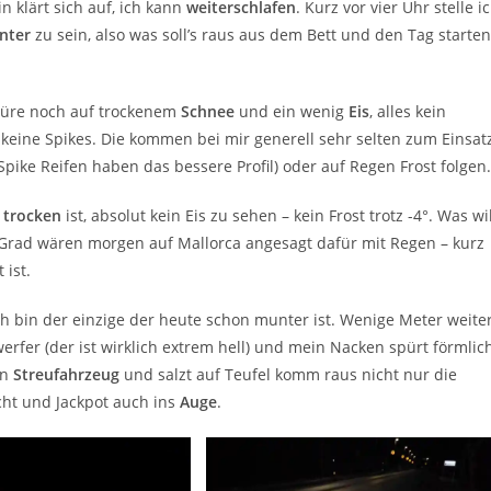
n klärt sich auf, ich kann
weiterschlafen
. Kurz vor vier Uhr stelle i
nter
zu sein, also was soll’s raus aus dem Bett und den Tag starten
stüre noch auf trockenem
Schnee
und ein wenig
Eis
, alles kein
keine Spikes. Die kommen bei mir generell sehr selten zum Einsatz
pike Reifen haben das bessere Profil) oder auf Regen Frost folgen.
 trocken
ist, absolut kein Eis zu sehen – kein Frost trotz -4°. Was wil
Grad wären morgen auf Mallorca angesagt dafür mit Regen – kurz
 ist.
ich bin der einzige der heute schon munter ist. Wenige Meter weite
werfer (der ist wirklich extrem hell) und mein Nacken spürt förmlic
in
Streufahrzeug
und salzt auf Teufel komm raus nicht nur die
cht und Jackpot auch ins
Auge
.