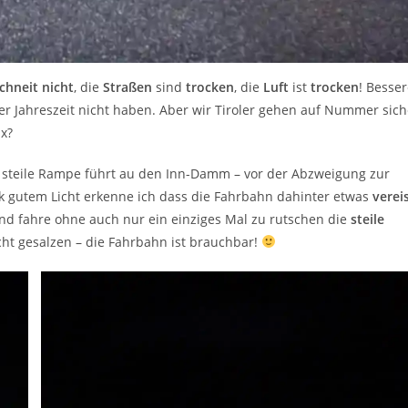
chneit
nicht
, die
Straßen
sind
trocken
, die
Luft
ist
trocken
! Besse
r Jahreszeit nicht haben. Aber wir Tiroler gehen auf Nummer sich
ix?
e steile Rampe führt au den Inn-Damm – vor der Abzweigung zur
k gutem Licht erkenne ich dass die Fahrbahn dahinter etwas
verei
und fahre ohne auch nur ein einziges Mal zu rutschen die
steile
cht gesalzen – die Fahrbahn ist brauchbar!