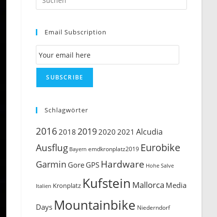
Escape
to
Email Subscription
close
the
Email Subscription
search
panel.
SUBSCRIBE
Schlagwörter
2016
2019
Alcudia
2018
2020
2021
Ausflug
Eurobike
emdkronplatz2019
Bayern
Hardware
Garmin
Gore
GPS
Hohe Salve
Kufstein
Mallorca
Media
Kronplatz
Italien
Mountainbike
Days
Niederndorf