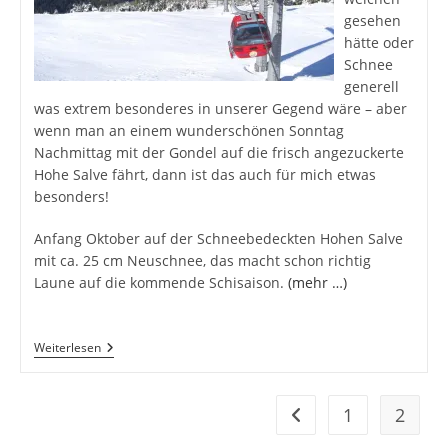
gesehen
hätte oder
Schnee
generell
was extrem besonderes in unserer Gegend wäre – aber
wenn man an einem wunderschönen Sonntag
Nachmittag mit der Gondel auf die frisch angezuckerte
Hohe Salve fährt, dann ist das auch für mich etwas
besonders!
Anfang Oktober auf der Schneebedeckten Hohen Salve
mit ca. 25 cm Neuschnee, das macht schon richtig
Laune auf die kommende Schisaison.
(mehr …)
Der
Weiterlesen
Erste
Schnee!!!
1
2
Zur vorherigen Seite