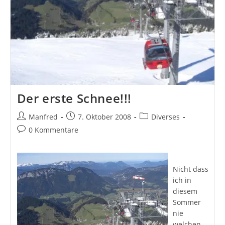
Der erste Schnee!!!
Beitrags-
Beitrag
Beitrags-
Manfred
7. Oktober 2008
Diverses
Autor:
veröffentlicht:
Kategorie:
Beitrags-
0 Kommentare
Kommentare:
Nicht dass
ich in
diesem
Sommer
nie
welchen