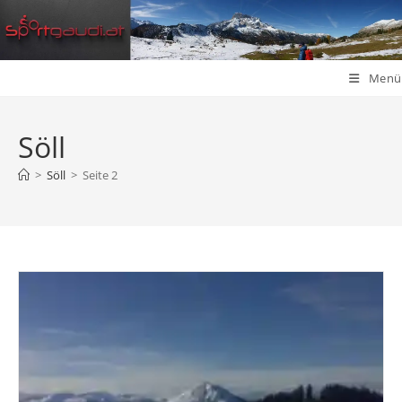
Zum
Inhalt
springen
Menü
Söll
>
Söll
>
Seite 2