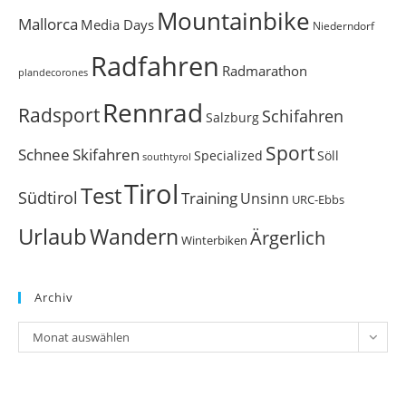
Mountainbike
Mallorca
Media Days
Niederndorf
Radfahren
Radmarathon
plandecorones
Rennrad
Radsport
Schifahren
Salzburg
Sport
Schnee
Skifahren
Söll
Specialized
southtyrol
Tirol
Test
Südtirol
Training
Unsinn
URC-Ebbs
Urlaub
Wandern
Ärgerlich
Winterbiken
Archiv
Archiv
Monat auswählen