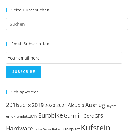
Seite Durchsuchen
Pr
Es
to
Email Subscription
clo
th
Email Subscription
se
pan
SUBSCRIBE
Schlagwörter
Ausflug
2016
2019
Alcudia
2018
2020
2021
Bayern
Eurobike
Garmin
Gore
GPS
emdkronplatz2019
Kufstein
Hardware
Kronplatz
Italien
Hohe Salve