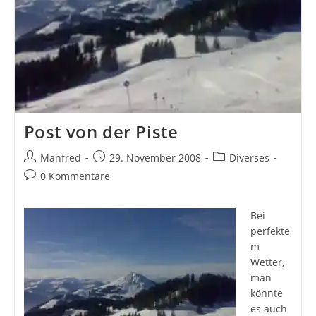
Post von der Piste
Beitrags-
Beitrag
Beitrags-
Manfred
29. November 2008
Diverses
Autor:
veröffentlicht:
Kategorie:
Beitrags-
0 Kommentare
Kommentare:
Bei
perfekte
m
Wetter,
man
könnte
es auch