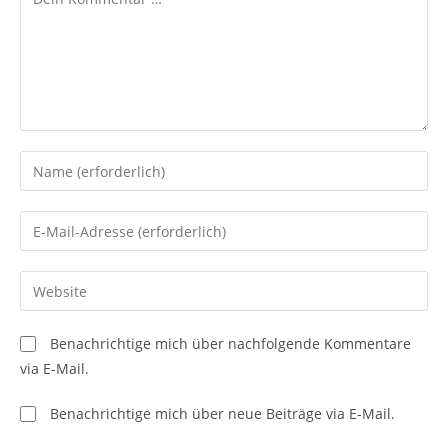
Gib
deinen
Namen
Gib
oder
deine
Benutzernamen
E-
Gib
zum
Mail-
deine
Kommentieren
Adresse
Website-
ein
Benachrichtige mich über nachfolgende Kommentare
zum
URL
via E-Mail.
Kommentieren
ein
ein
(optional)
Benachrichtige mich über neue Beiträge via E-Mail.