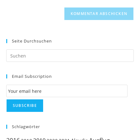
Seite Durchsuchen
Pr
Es
to
Email Subscription
clo
th
Email Subscription
se
pan
SUBSCRIBE
Schlagwörter