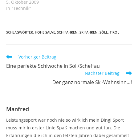
5. Oktober 2009
In "Technik"
SCHLAGWÖRTER
:
HOHE SALVE
,
SCHIFAHREN
,
SKIFAHREN
,
SÖLL
,
TIROL
Weitere
Vorheriger Beitrag
Artikel
Eine perfekte Schiwoche in Söll/Scheffau
ansehen
Nächster Beitrag
Der ganz normale Ski-Wahnsinn…!
Manfred
Leistungssport war noch nie so wirklich mein Ding! Sport
muss mir in erster Linie Spaß machen und gut tun. Die
Erfahrungen die ich in den letzten Jahren dabei gesammelt