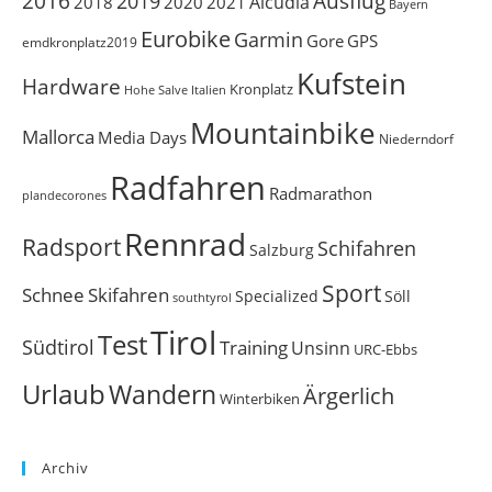
Ausflug
2016
2019
Alcudia
2018
2020
2021
Bayern
Eurobike
Garmin
Gore
GPS
emdkronplatz2019
Kufstein
Hardware
Kronplatz
Italien
Hohe Salve
Mountainbike
Mallorca
Media Days
Niederndorf
Radfahren
Radmarathon
plandecorones
Rennrad
Radsport
Schifahren
Salzburg
Sport
Schnee
Skifahren
Söll
Specialized
southtyrol
Tirol
Test
Südtirol
Training
Unsinn
URC-Ebbs
Urlaub
Wandern
Ärgerlich
Winterbiken
Archiv