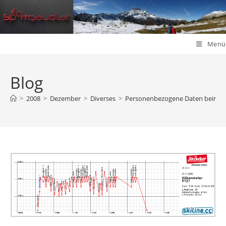
Zum
Inhalt
springen
Menü
Blog
>
2008
>
Dezember
>
Diverses
>
Personenbezogene Daten beim Sk