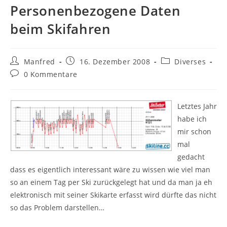
Personenbezogene Daten
beim Skifahren
Beitrags-
Beitrag
Beitrags-
Manfred
16. Dezember 2008
Diverses
Autor:
veröffentlicht:
Kategorie:
Beitrags-
0 Kommentare
Kommentare:
Letztes Jahr
habe ich
mir schon
mal
gedacht
dass es eigentlich interessant wäre zu wissen wie viel man
so an einem Tag per Ski zurückgelegt hat und da man ja eh
elektronisch mit seiner Skikarte erfasst wird dürfte das nicht
so das Problem darstellen…