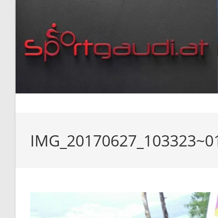
Zum
Inhalt
springen
IMG_20170627_103323~0