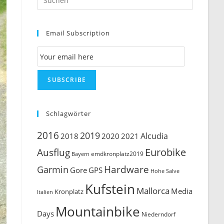
Escape
to
Email Subscription
close
the
Email Subscription
search
panel.
SUBSCRIBE
Schlagwörter
2016
2019
Alcudia
2018
2020
2021
Ausflug
Eurobike
emdkronplatz2019
Bayern
Hardware
Garmin
Gore
GPS
Hohe Salve
Kufstein
Mallorca
Media
Kronplatz
Italien
Mountainbike
Days
Niederndorf