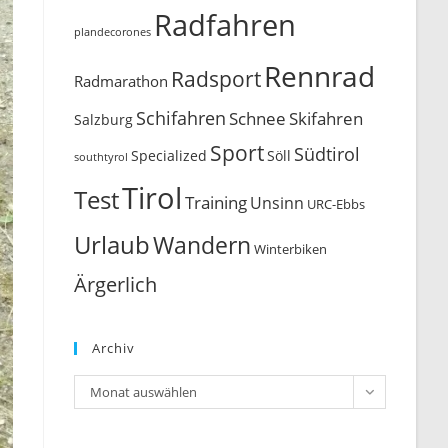
Radfahren
plandecorones
Rennrad
Radsport
Radmarathon
Schifahren
Schnee
Skifahren
Salzburg
Sport
Südtirol
Söll
Specialized
southtyrol
Tirol
Test
Training
Unsinn
URC-Ebbs
Urlaub
Wandern
Winterbiken
Ärgerlich
Archiv
Archiv
Monat auswählen