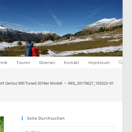
Websit
hnik
Touren
Diverses
Kontakt
Impressum
Suche
ott Genius 900 Tuned 2018er Modell
>
IMG_20170627_103323~01
umsch
Seite Durchsuchen
Press