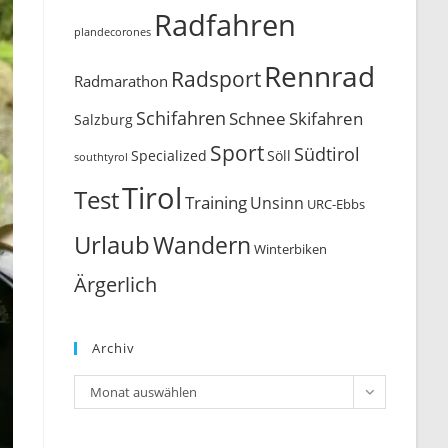
Radfahren
plandecorones
Rennrad
Radsport
Radmarathon
Schifahren
Schnee
Skifahren
Salzburg
Sport
Südtirol
Söll
Specialized
southtyrol
Tirol
Test
Training
Unsinn
URC-Ebbs
Urlaub
Wandern
Winterbiken
Ärgerlich
Archiv
Archiv
Monat auswählen