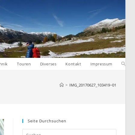
Websit
hnik
Touren
Diverses
Kontakt
Impressum
Suche
>
IMG_20170627_103419~01
umsch
Seite Durchsuchen
Press