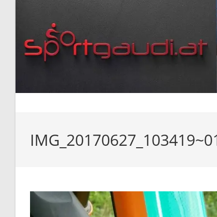
Zum
Inhalt
springen
IMG_20170627_103419~0