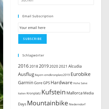
Escape
to
Email Subscription
close
the
Email Subscription
search
panel.
SUBSCRIBE
Schlagwörter
2016
2019
Alcudia
2018
2020
2021
Ausflug
Eurobike
emdkronplatz2019
Bayern
Hardware
Garmin
Gore
GPS
Hohe Salve
Kufstein
Mallorca
Media
Kronplatz
Italien
Mountainbike
Days
Niederndorf