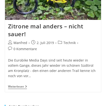
Zitrone mal anders – nicht
sauer!
Beitrags-
Beitrag
Beitrags-
Manfred
2. Juli 2019
Technik
Autor:
veröffentlicht:
Kategorie:
Beitrags-
0 Kommentare
Kommentare:
Die Eurobike Media Days sind seit heute wieder in
vollem Gange, dieses Jahr wieder im schönen Südtirol
am Kronplatz - den einen oder anderen Trail kenne ich
noch von vor…
Zitrone
Weiterlesen
Mal
Anders
–
Nicht
Sauer!