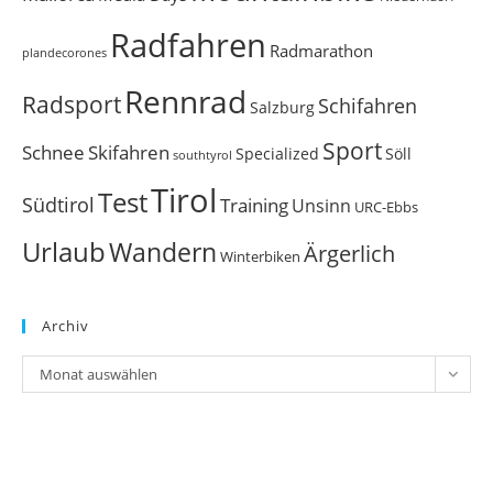
Radfahren
Radmarathon
plandecorones
Rennrad
Radsport
Schifahren
Salzburg
Sport
Schnee
Skifahren
Söll
Specialized
southtyrol
Tirol
Test
Südtirol
Training
Unsinn
URC-Ebbs
Urlaub
Wandern
Ärgerlich
Winterbiken
Archiv
Archiv
Monat auswählen