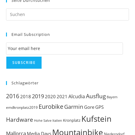
Seite Durchsuchen
Pr
Es
to
Email Subscription
clo
th
Email Subscription
se
pan
SUBSCRIBE
Schlagwörter
Ausflug
2016
2019
Alcudia
2018
2020
2021
Bayern
Eurobike
Garmin
Gore
GPS
emdkronplatz2019
Kufstein
Hardware
Kronplatz
Italien
Hohe Salve
Mountainbike
Mallorca
Media Days
Niederndorf