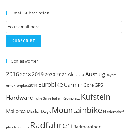
to
Email Subscription
clo
th
Email Subscription
se
pan
SUBSCRIBE
Schlagwörter
Ausflug
2016
2019
Alcudia
2018
2020
2021
Bayern
Eurobike
Garmin
Gore
GPS
emdkronplatz2019
Kufstein
Hardware
Kronplatz
Italien
Hohe Salve
Mountainbike
Mallorca
Media Days
Niederndorf
Radfahren
Radmarathon
plandecorones