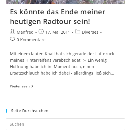
Es könnte das Ende meiner
heutigen Radtour sein!
Beitrags-
Beitrag
Beitrags-
Manfred
17. Mai 2011
Diverses
Autor:
veröffentlicht:
Kategorie:
Beitrags-
0 Kommentare
Kommentare:
Mit einem lauten Knall hat sich gerade der Luftdruck
meines Hinterreifens verabschiedet! ;-( Ein wenig
Hoffnung habe ich im Moment noch, einen
Ersatzschlauch habe ich dabei - allerdings ließ sich…
Es
Weiterlesen
Könnte
Das
Ende
Meiner
Heutigen
Seite Durchsuchen
Radtour
Sein!
Pr
Es