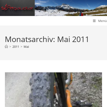
Zum
Inhalt
springen
Menü
Monatsarchiv: Mai 2011
>
2011
>
Mai