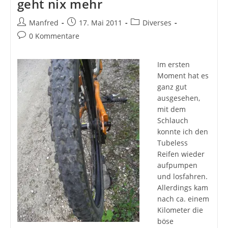
geht nix mehr
Beitrags-
Beitrag
Beitrags-
Manfred
17. Mai 2011
Diverses
Autor:
veröffentlicht:
Kategorie:
Beitrags-
0 Kommentare
Kommentare:
Im ersten
Moment hat es
ganz gut
ausgesehen,
mit dem
Schlauch
konnte ich den
Tubeless
Reifen wieder
aufpumpen
und losfahren.
Allerdings kam
nach ca. einem
Kilometer die
böse