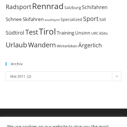
Rennrad
Radsport
Schifahren
Salzburg
Sport
Schnee
Skifahren
Söll
Specialized
southtyrol
Tirol
Test
Südtirol
Training
Unsinn
URC-Ebbs
Urlaub
Wandern
Ärgerlich
Winterbiken
Archiv
Archiv
Mai 2011 (2)
We use cookies on our website to give you the most