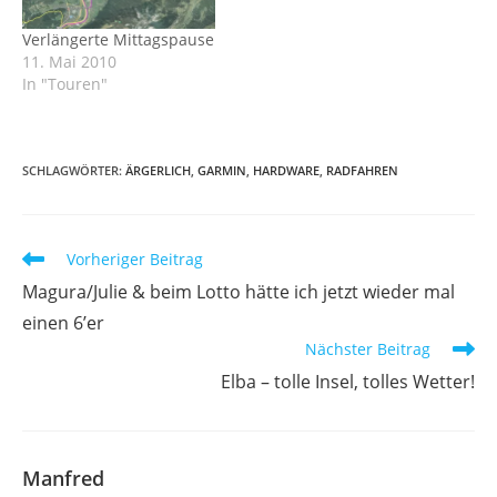
Verlängerte Mittagspause
11. Mai 2010
In "Touren"
SCHLAGWÖRTER
:
ÄRGERLICH
,
GARMIN
,
HARDWARE
,
RADFAHREN
Weitere
Vorheriger Beitrag
Artikel
Magura/Julie & beim Lotto hätte ich jetzt wieder mal
ansehen
einen 6’er
Nächster Beitrag
Elba – tolle Insel, tolles Wetter!
Manfred