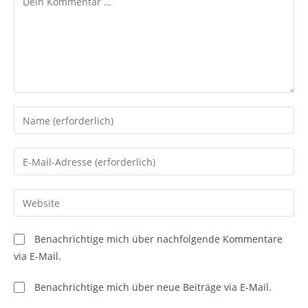
Gib
deinen
Namen
Gib
oder
deine
Benutzernamen
E-
Gib
zum
Mail-
deine
Kommentieren
Adresse
Website-
ein
Benachrichtige mich über nachfolgende Kommentare
zum
URL
via E-Mail.
Kommentieren
ein
ein
(optional)
Benachrichtige mich über neue Beiträge via E-Mail.