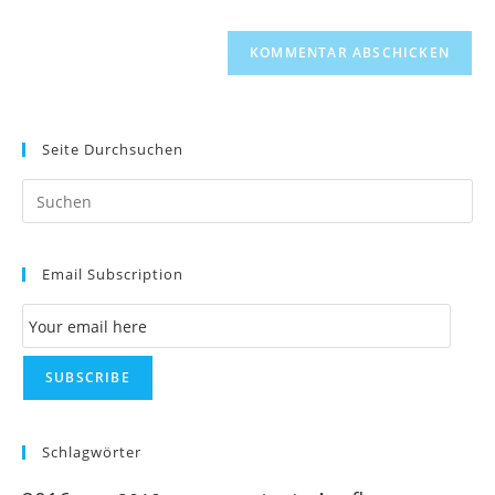
Seite Durchsuchen
Pr
Es
to
Email Subscription
clo
th
Email Subscription
se
pan
SUBSCRIBE
Schlagwörter