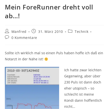
Mein ForeRunner dreht voll
ab…!
Beitrags-
Beitrag
Beitrags-
Manfred
31. März 2010
Technik
Autor:
veröffentlicht:
Kategorie:
Beitrags-
0 Kommentare
Kommentare:
Sollte ich wirklich mal so einen Puls haben hoffe ich daß ein
Notarzt in der Nähe ist!
Ich hatte zwar leichten
Gegenwing, aber über
230 Puls ist dann doch
eher utopisch – so
schlecht ist meine
Kondi dann hoffentlich
nicht…