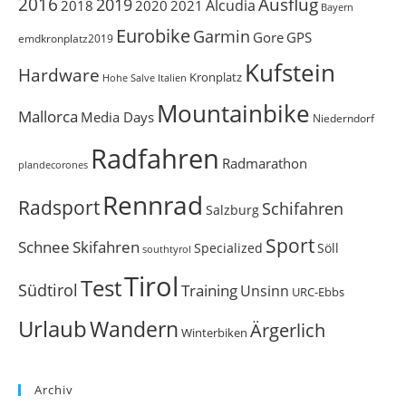
Ausflug
2016
2019
Alcudia
2018
2020
2021
Bayern
Eurobike
Garmin
Gore
GPS
emdkronplatz2019
Kufstein
Hardware
Kronplatz
Italien
Hohe Salve
Mountainbike
Mallorca
Media Days
Niederndorf
Radfahren
Radmarathon
plandecorones
Rennrad
Radsport
Schifahren
Salzburg
Sport
Schnee
Skifahren
Söll
Specialized
southtyrol
Tirol
Test
Südtirol
Training
Unsinn
URC-Ebbs
Urlaub
Wandern
Ärgerlich
Winterbiken
Archiv