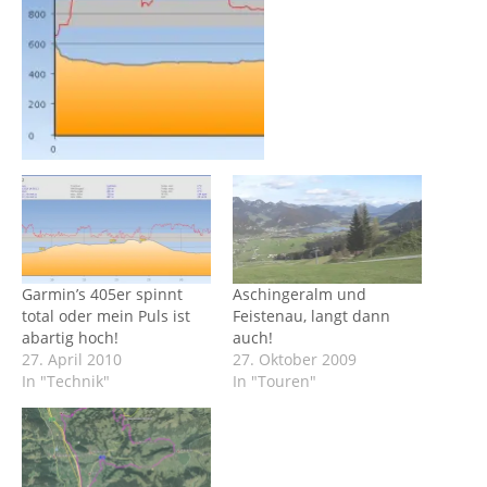
Garmin’s 405er spinnt
Aschingeralm und
total oder mein Puls ist
Feistenau, langt dann
abartig hoch!
auch!
27. April 2010
27. Oktober 2009
In "Technik"
In "Touren"