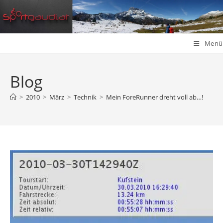
Zum
Inhalt
springen
Menü
Blog
>
2010
>
März
>
Technik
>
Mein ForeRunner dreht voll ab…!