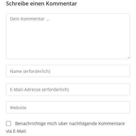
Schreibe einen Kommentar
Kommentar
Gib
deinen
Namen
Gib
oder
deine
Benutzernamen
E-
Gib
zum
Mail-
deine
Kommentieren
Adresse
Website-
ein
Benachrichtige mich über nachfolgende Kommentare
zum
URL
via E-Mail.
Kommentieren
ein