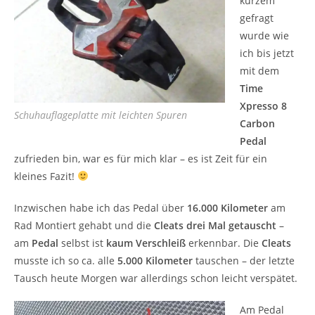
kurzem
gefragt
wurde wie
ich bis jetzt
mit dem
Time
Xpresso 8
Schuhauflageplatte mit leichten Spuren
Carbon
Pedal
zufrieden bin, war es für mich klar – es ist Zeit für ein
kleines Fazit!
Inzwischen habe ich das Pedal über
16.000 Kilometer
am
Rad Montiert gehabt und die
Cleats drei Mal getauscht
–
am
Pedal
selbst ist
kaum Verschleiß
erkennbar. Die
Cleats
musste ich so ca. alle
5.000 Kilometer
tauschen – der letzte
Tausch heute Morgen war allerdings schon leicht verspätet.
Am Pedal