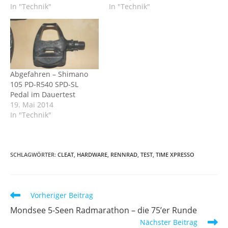
In "Technik"
In "Technik"
Abgefahren – Shimano
105 PD-R540 SPD-SL
Pedal im Dauertest
19. Mai 2014
In "Technik"
SCHLAGWÖRTER
:
CLEAT
,
HARDWARE
,
RENNRAD
,
TEST
,
TIME XPRESSO
Weitere
Vorheriger Beitrag
Artikel
Mondsee 5-Seen Radmarathon – die 75’er Runde
ansehen
Nächster Beitrag