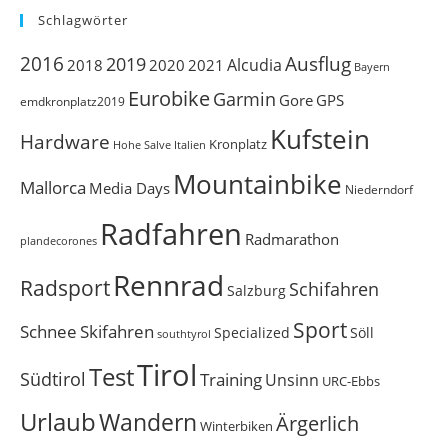
Schlagwörter
Ausflug
2016
2019
Alcudia
2018
2020
2021
Bayern
Eurobike
Garmin
Gore
GPS
emdkronplatz2019
Kufstein
Hardware
Kronplatz
Italien
Hohe Salve
Mountainbike
Mallorca
Media Days
Niederndorf
Radfahren
Radmarathon
plandecorones
Rennrad
Radsport
Schifahren
Salzburg
Sport
Schnee
Skifahren
Söll
Specialized
southtyrol
Tirol
Test
Südtirol
Training
Unsinn
URC-Ebbs
Urlaub
Wandern
Ärgerlich
Winterbiken