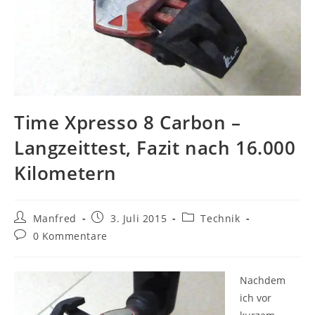
Time Xpresso 8 Carbon –
Langzeittest, Fazit nach 16.000
Kilometern
Beitrags-
Beitrag
Beitrags-
Manfred
3. Juli 2015
Technik
Autor:
veröffentlicht:
Kategorie:
Beitrags-
0 Kommentare
Kommentare:
Nachdem
ich vor