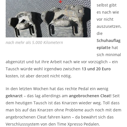
selbst gibt
es nach wie
vor nicht
auszusetzen,
die
Schuhauflag
nach mehr als 5.000 Kilometern
eplatte
hat
sich minimal
abgenützt und tut ihre Arbeit nach wie vor vorzüglich – ein
Tausch würde wohl irgendwo zwischen
13 und 20 Euro
kosten, ist aber derzeit nicht nötig.
In den letzten Wochen hat das rechte Pedal ein wenig
geknarzt
– das lag allerdings am
angebrochenen Cleat!
Seit
dem heutigen Tausch ist das Knarzen wieder weg. Toll dass
man bis auf das Knarzen ohne Probleme auch noch mit dem
angebrochenen Cleat fahren kann – da bewährt sich das
Verschlusssystem von den Time Xpresso Pedalen.