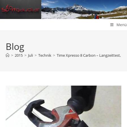
Zum
Inhalt
springen
Menü
Blog
>
2015
>
Juli
>
Technik
>
Time Xpresso 8 Carbon – Langzeittest, Faz