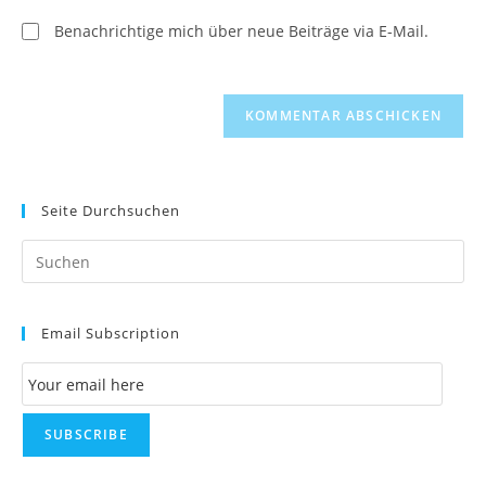
ein
(optional)
Benachrichtige mich über neue Beiträge via E-Mail.
Seite Durchsuchen
Pr
Es
to
Email Subscription
clo
th
Email Subscription
se
pan
SUBSCRIBE