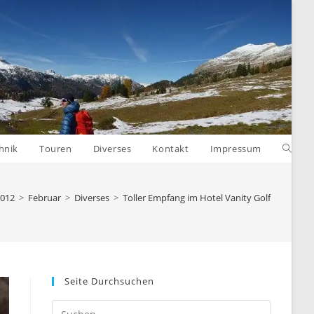
Websit
hnik
Touren
Diverses
Kontakt
Impressum
Suche
012
>
Februar
>
Diverses
>
Toller Empfang im Hotel Vanity Golf
umsch
Seite Durchsuchen
Press