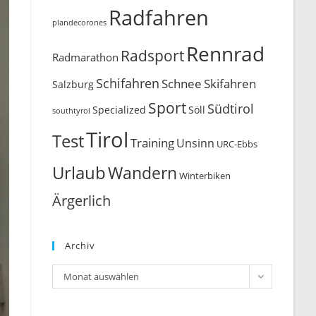
Radfahren
plandecorones
Rennrad
Radsport
Radmarathon
Schifahren
Schnee
Skifahren
Salzburg
Sport
Südtirol
Söll
Specialized
southtyrol
Tirol
Test
Training
Unsinn
URC-Ebbs
Urlaub
Wandern
Winterbiken
Ärgerlich
Archiv
Archiv
Monat auswählen