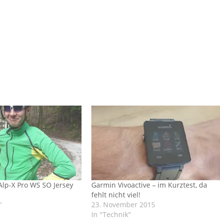
Alp-X Pro WS SO Jersey
Garmin Vivoactive – im Kurztest, da
fehlt nicht viel!
"
23. November 2015
In "Technik"