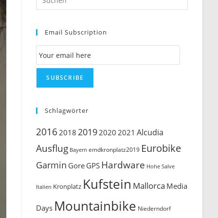
Escape
to
Email Subscription
close
the
Email Subscription
search
panel.
SUBSCRIBE
Schlagwörter
2016
2019
Alcudia
2018
2020
2021
Ausflug
Eurobike
emdkronplatz2019
Bayern
Hardware
Garmin
Gore
GPS
Hohe Salve
Kufstein
Mallorca
Media
Kronplatz
Italien
Mountainbike
Days
Niederndorf