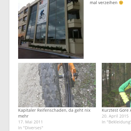
mal verzeihen
Kapitaler Reifenschaden, da geht nix
Kurztest Gore 
mehr
20. April 2015
17. Mai 2011
In "Bekleidung
In "Diverses"