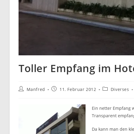
Toller Empfang im Hote
Beitrags-
Beitrag
Beitrags-
Manfred
11. Februar 2012
Diverses
Autor:
veröffentlicht:
Kategorie:
Ein netter Empfang w
Transparent empfan
Da kann man den kl