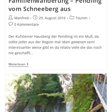
Familienwanderung – Pendling
vom Schneeberg aus
Beitrags-
Beitrag
Beitrags-
Manfred
29. August 2016
Touren
Autor:
veröffentlicht:
Kategorie:
Beitrags-
0 Kommentare
Kommentare:
Der Kufsteiner Hausberg der Pendling ist ein Muß, da
sollte jeder aus der Region mal oben gewesen sein!
Interessanter weise gibt es da relativ viele die das noch
nie geschafft…
Familienwanderung
Weiterlesen
–
Pendling
Vom
Schneeberg
Aus