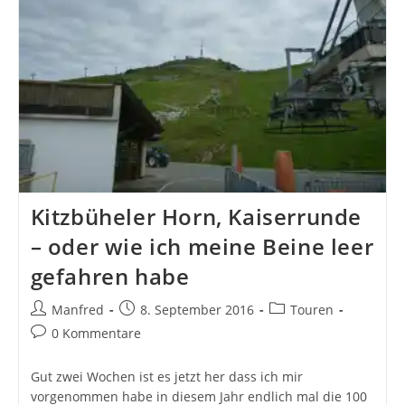
Kitzbüheler Horn, Kaiserrunde
– oder wie ich meine Beine leer
gefahren habe
Beitrags-
Beitrag
Beitrags-
Manfred
8. September 2016
Touren
Autor:
veröffentlicht:
Kategorie:
Beitrags-
0 Kommentare
Kommentare:
Gut zwei Wochen ist es jetzt her dass ich mir
vorgenommen habe in diesem Jahr endlich mal die 100