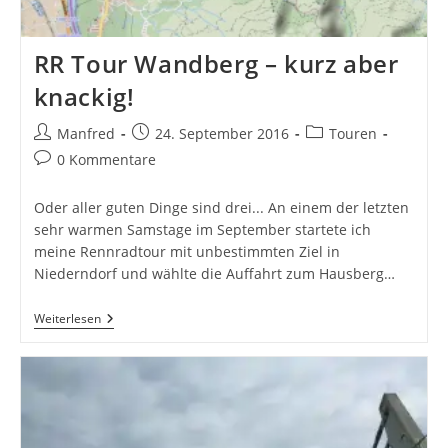
RR Tour Wandberg – kurz aber
knackig!
Beitrags-
Beitrag
Beitrags-
Manfred
24. September 2016
Touren
Autor:
veröffentlicht:
Kategorie:
Beitrags-
0 Kommentare
Kommentare:
Oder aller guten Dinge sind drei... An einem der letzten
sehr warmen Samstage im September startete ich
meine Rennradtour mit unbestimmten Ziel in
Niederndorf und wählte die Auffahrt zum Hausberg…
RR
Weiterlesen
Tour
Wandberg
–
Kurz
Aber
Knackig!