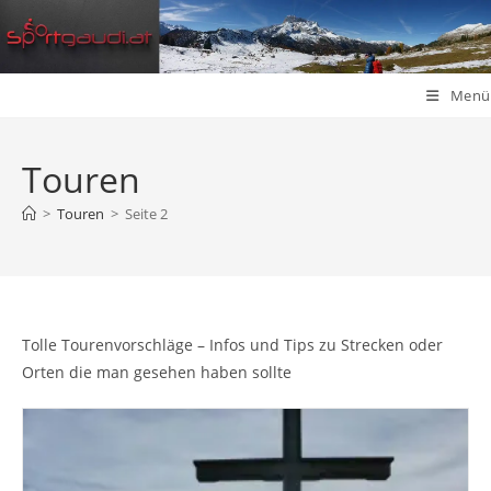
Zum
Inhalt
springen
Menü
Touren
>
Touren
>
Seite 2
Tolle Tourenvorschläge – Infos und Tips zu Strecken oder
Orten die man gesehen haben sollte