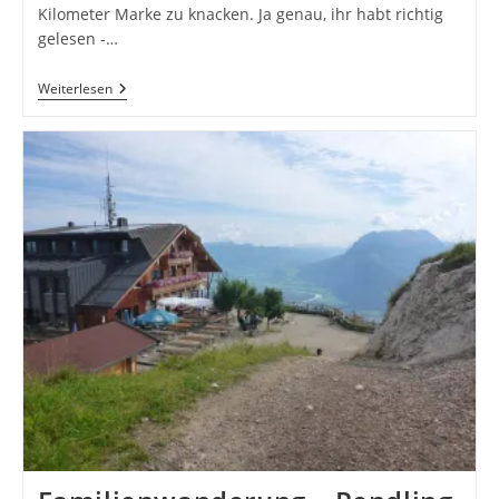
Kilometer Marke zu knacken. Ja genau, ihr habt richtig
gelesen -…
Kitzbüheler
Weiterlesen
Horn,
Kaiserrunde
–
Oder
Wie
Ich
Meine
Beine
Leer
Gefahren
Habe