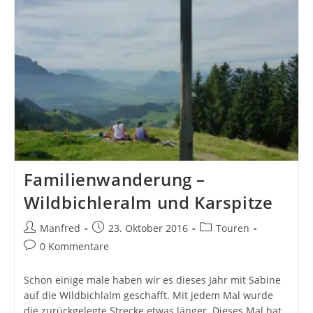
Familienwanderung –
Wildbichleralm und Karspitze
Beitrags-
Beitrag
Beitrags-
Manfred
23. Oktober 2016
Touren
Autor:
veröffentlicht:
Kategorie:
Beitrags-
0 Kommentare
Kommentare:
Schon einige male haben wir es dieses Jahr mit Sabine
auf die Wildbichlalm geschafft. Mit jedem Mal wurde
die zurückgelegte Strecke etwas länger. Dieses Mal hat