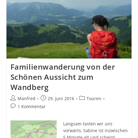
Familienwanderung von der
Schönen Aussicht zum
Wandberg
Beitrags-
Beitrag
Beitrags-
Manfred
29. Juni 2016
Touren
Autor:
veröffentlicht:
Kategorie:
Beitrags-
1 Kommentar
Kommentare:
Langsam tasten wir uns
vorwärts, Sabine ist inzwischen
5 Monate alt und scheint