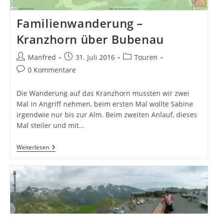
Familienwanderung –
Kranzhorn über Bubenau
Beitrags-
Beitrag
Beitrags-
Manfred
31. Juli 2016
Touren
Autor:
veröffentlicht:
Kategorie:
Beitrags-
0 Kommentare
Kommentare:
Die Wanderung auf das Kranzhorn mussten wir zwei
Mal in Angriff nehmen, beim ersten Mal wollte Sabine
irgendwie nur bis zur Alm. Beim zweiten Anlauf, dieses
Mal steiler und mit…
Familienwanderung
Weiterlesen
–
Kranzhorn
Über
Bubenau