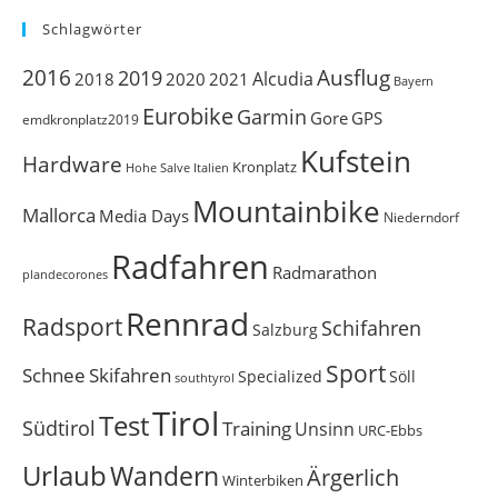
Schlagwörter
Ausflug
2016
2019
Alcudia
2018
2020
2021
Bayern
Eurobike
Garmin
Gore
GPS
emdkronplatz2019
Kufstein
Hardware
Kronplatz
Italien
Hohe Salve
Mountainbike
Mallorca
Media Days
Niederndorf
Radfahren
Radmarathon
plandecorones
Rennrad
Radsport
Schifahren
Salzburg
Sport
Schnee
Skifahren
Söll
Specialized
southtyrol
Tirol
Test
Südtirol
Training
Unsinn
URC-Ebbs
Urlaub
Wandern
Ärgerlich
Winterbiken