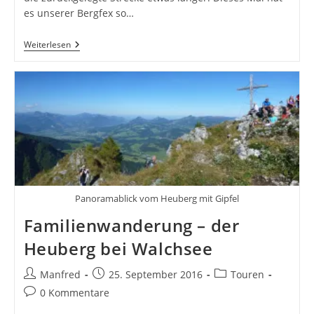
es unserer Bergfex so…
Familienwanderung
Weiterlesen
–
Wildbichleralm
Und
Karspitze
Panoramablick vom Heuberg mit Gipfel
Familienwanderung – der
Heuberg bei Walchsee
Beitrags-
Beitrag
Beitrags-
Manfred
25. September 2016
Touren
Autor:
veröffentlicht:
Kategorie:
Beitrags-
0 Kommentare
Kommentare: