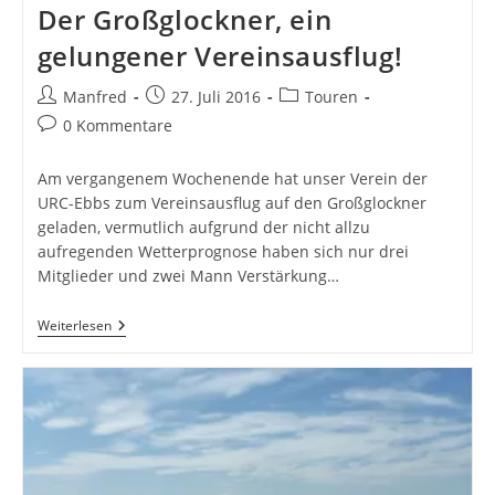
Der Großglockner, ein
gelungener Vereinsausflug!
Beitrags-
Beitrag
Beitrags-
Manfred
27. Juli 2016
Touren
Autor:
veröffentlicht:
Kategorie:
Beitrags-
0 Kommentare
Kommentare:
Am vergangenem Wochenende hat unser Verein der
URC-Ebbs zum Vereinsausflug auf den Großglockner
geladen, vermutlich aufgrund der nicht allzu
aufregenden Wetterprognose haben sich nur drei
Mitglieder und zwei Mann Verstärkung…
Der
Weiterlesen
Großglockner,
Ein
Gelungener
Vereinsausflug!