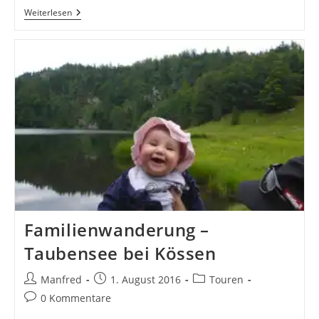
Familienwanderung
Weiterlesen
–
Kaiserklamm
Brandenberg
(leicht)
Familienwanderung –
Taubensee bei Kössen
Beitrags-
Beitrag
Beitrags-
Manfred
1. August 2016
Touren
Autor:
veröffentlicht:
Kategorie:
Beitrags-
0 Kommentare
Kommentare: