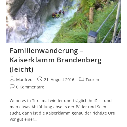
Familienwanderung –
Kaiserklamm Brandenberg
(leicht)
Beitrags-
Beitrag
Beitrags-
Manfred
21. August 2016
Touren
Autor:
veröffentlicht:
Kategorie:
Beitrags-
0 Kommentare
Kommentare:
Wenn es in Tirol mal wieder unerträglich heiß ist und
man etwas Abkühlung abseits der Bäder und Seen
sucht, dann ist die Kaiserklamm genau der richtige Ort!
Vor gut einer…