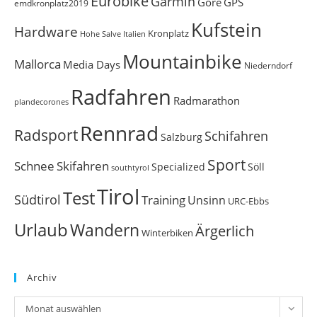
Eurobike
Garmin
Gore
GPS
emdkronplatz2019
Kufstein
Hardware
Kronplatz
Italien
Hohe Salve
Mountainbike
Mallorca
Media Days
Niederndorf
Radfahren
Radmarathon
plandecorones
Rennrad
Radsport
Schifahren
Salzburg
Sport
Schnee
Skifahren
Söll
Specialized
southtyrol
Tirol
Test
Südtirol
Training
Unsinn
URC-Ebbs
Urlaub
Wandern
Ärgerlich
Winterbiken
Archiv
Archiv
Monat auswählen