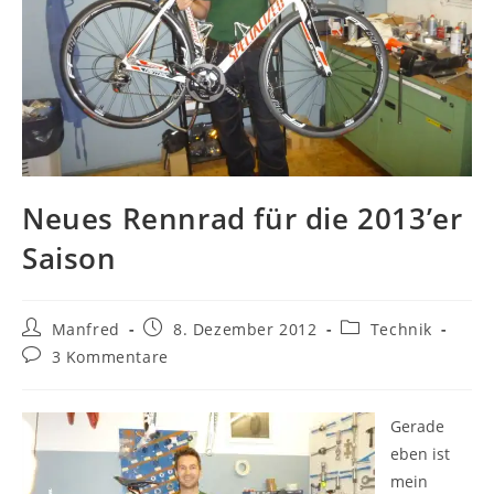
Neues Rennrad für die 2013’er
Saison
Beitrags-
Beitrag
Beitrags-
Manfred
8. Dezember 2012
Technik
Autor:
veröffentlicht:
Kategorie:
Beitrags-
3 Kommentare
Kommentare:
Gerade
eben ist
mein