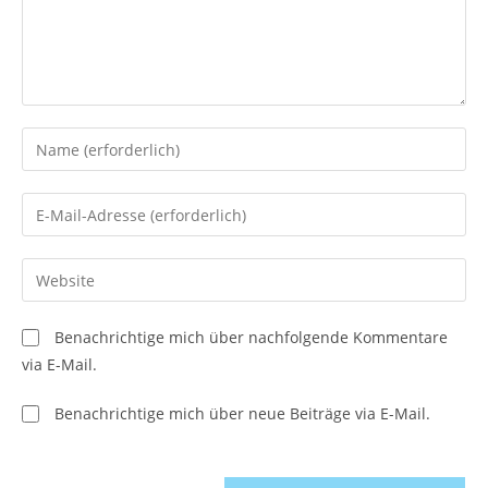
Gib
deinen
Namen
Gib
oder
deine
Benutzernamen
E-
Gib
zum
Mail-
deine
Kommentieren
Adresse
Website-
ein
Benachrichtige mich über nachfolgende Kommentare
zum
URL
via E-Mail.
Kommentieren
ein
ein
(optional)
Benachrichtige mich über neue Beiträge via E-Mail.