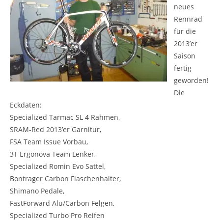
neues
Rennrad
für die
2013’er
Saison
fertig
geworden!
Die
Eckdaten:
Specialized Tarmac SL 4 Rahmen,
SRAM-Red 2013’er Garnitur,
FSA Team Issue Vorbau,
3T Ergonova Team Lenker,
Specialized Romin Evo Sattel,
Bontrager Carbon Flaschenhalter,
Shimano Pedale,
FastForward Alu/Carbon Felgen,
Specialized Turbo Pro Reifen