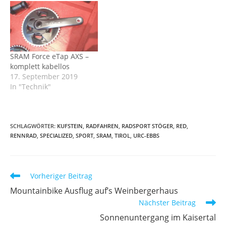
SRAM Force eTap AXS –
komplett kabellos
17. September 2019
In "Technik"
SCHLAGWÖRTER
:
KUFSTEIN
,
RADFAHREN
,
RADSPORT STÖGER
,
RED
,
RENNRAD
,
SPECIALIZED
,
SPORT
,
SRAM
,
TIROL
,
URC-EBBS
Weitere
Vorheriger Beitrag
Artikel
Mountainbike Ausflug auf’s Weinbergerhaus
ansehen
Nächster Beitrag
Sonnenuntergang im Kaisertal