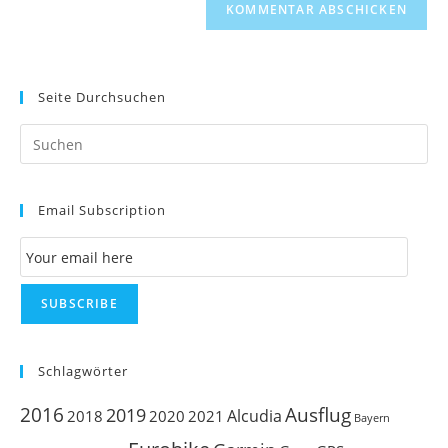
Seite Durchsuchen
Pr
Es
to
Email Subscription
clo
th
Email Subscription
se
pan
SUBSCRIBE
Schlagwörter
Ausflug
2016
2019
Alcudia
2018
2020
2021
Bayern