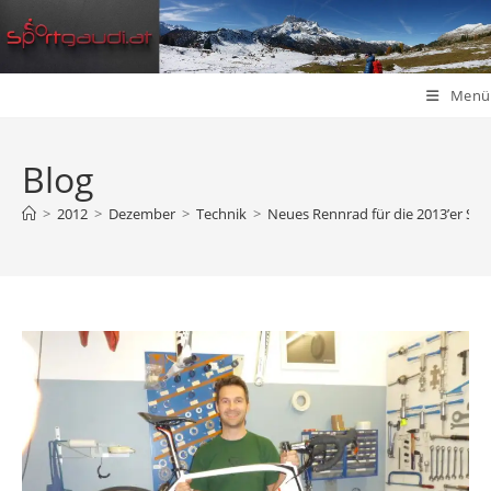
Zum
Inhalt
springen
Menü
Blog
>
2012
>
Dezember
>
Technik
>
Neues Rennrad für die 2013’er Sai