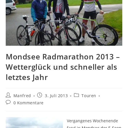
Mondsee Radmarathon 2013 –
Wetterglück und schneller als
letztes Jahr
Beitrags-
Beitrag
Beitrags-
Manfred
3. Juli 2013
Touren
Autor:
veröffentlicht:
Kategorie:
Beitrags-
0 Kommentare
Kommentare:
Vergangenes Wochenende
fand in
Mondsee der 5-Seen