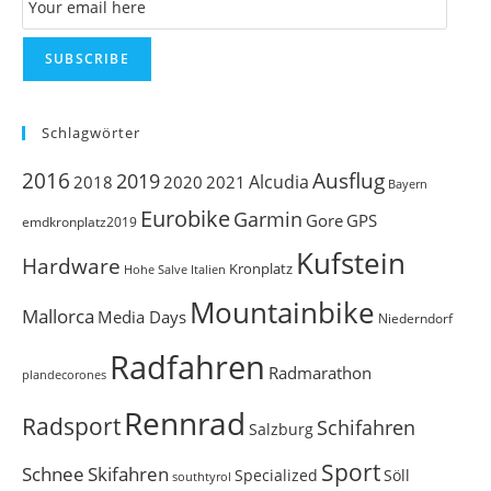
se
pan
SUBSCRIBE
Schlagwörter
Ausflug
2016
2019
Alcudia
2018
2020
2021
Bayern
Eurobike
Garmin
Gore
GPS
emdkronplatz2019
Kufstein
Hardware
Kronplatz
Italien
Hohe Salve
Mountainbike
Mallorca
Media Days
Niederndorf
Radfahren
Radmarathon
plandecorones
Rennrad
Radsport
Schifahren
Salzburg
Sport
Schnee
Skifahren
Söll
Specialized
southtyrol