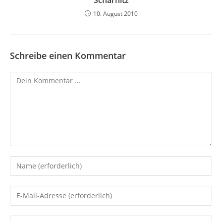
10. August 2010
Schreibe einen Kommentar
Kommentar
Gib
deinen
Namen
Gib
oder
deine
Benutzernamen
E-
Gib