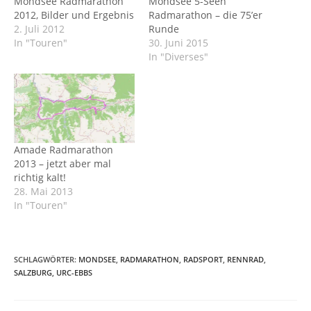
Mondsee Radmarathon
Mondsee 5-Seen
2012, Bilder und Ergebnis
Radmarathon – die 75’er
2. Juli 2012
Runde
In "Touren"
30. Juni 2015
In "Diverses"
Amade Radmarathon
2013 – jetzt aber mal
richtig kalt!
28. Mai 2013
In "Touren"
SCHLAGWÖRTER
:
MONDSEE
,
RADMARATHON
,
RADSPORT
,
RENNRAD
,
SALZBURG
,
URC-EBBS