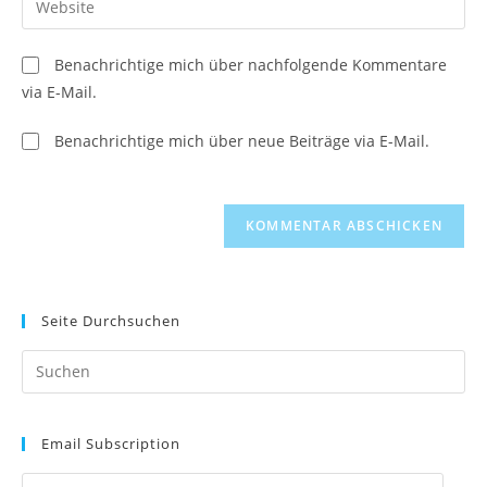
zum
Mail-
deine
Kommentieren
Adresse
Website-
ein
Benachrichtige mich über nachfolgende Kommentare
zum
URL
via E-Mail.
Kommentieren
ein
ein
(optional)
Benachrichtige mich über neue Beiträge via E-Mail.
Seite Durchsuchen
Pr
Es
to
Email Subscription
clo
th
Email Subscription