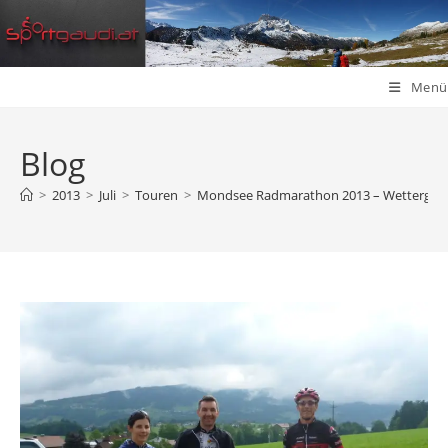
Zum
Inhalt
springen
Menü
Blog
>
2013
>
Juli
>
Touren
>
Mondsee Radmarathon 2013 – Wetterglück u