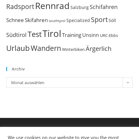
Rennrad
Radsport
Schifahren
Salzburg
Sport
Schnee
Skifahren
Söll
Specialized
southtyrol
Tirol
Test
Südtirol
Training
Unsinn
URC-Ebbs
Urlaub
Wandern
Ärgerlich
Winterbiken
Archiv
Archiv
Monat auswählen
We use cookies on our website to give you the most