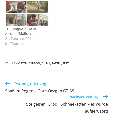
Trainingswoche in
Alcudia/Mallorca
21. Februar 2014
In "Touren"
SCHLAGWÖRTER
:
CARBON
,
CHINA
,
SATTEL
,
TEST
Weitere
Vorheriger Beitrag
Artikel
Spaß im Regen – Gore Oxygen GT AS
ansehen
Nächster Beitrag
Steigeisen, Grödl, Schneeketten – es wurde
aufgerüstet!