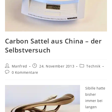
Carbon Sattel aus China – der
Selbstversuch
Beitrags-
Beitrag
Beitrags-
Manfred
24. November 2013
Technik
Autor:
veröffentlicht:
Kategorie:
Beitrags-
0 Kommentare
Kommentare:
Sibille hatte
bisher
immer bei
langen