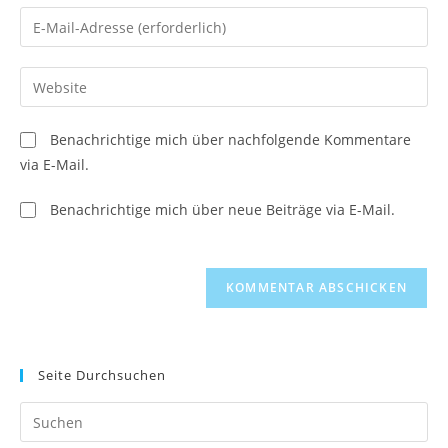
Namen
Gib
oder
deine
Benutzernamen
E-
Gib
zum
Mail-
deine
Kommentieren
Adresse
Website-
ein
Benachrichtige mich über nachfolgende Kommentare
zum
URL
via E-Mail.
Kommentieren
ein
ein
(optional)
Benachrichtige mich über neue Beiträge via E-Mail.
Seite Durchsuchen
Pr
Es