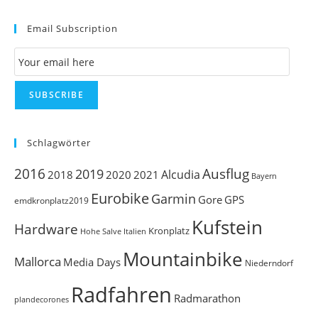
to
Email Subscription
clo
th
Email Subscription
se
pan
SUBSCRIBE
Schlagwörter
Ausflug
2016
2019
Alcudia
2018
2020
2021
Bayern
Eurobike
Garmin
Gore
GPS
emdkronplatz2019
Kufstein
Hardware
Kronplatz
Italien
Hohe Salve
Mountainbike
Mallorca
Media Days
Niederndorf
Radfahren
Radmarathon
plandecorones