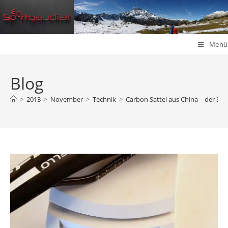
Zum
Inhalt
springen
Menü
Blog
>
2013
>
November
>
Technik
>
Carbon Sattel aus China – der Sel