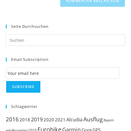
Seite Durchsuchen
Pr
Es
to
Email Subscription
clo
th
Email Subscription
se
pan
SUBSCRIBE
Schlagwörter
Ausflug
2016
2019
Alcudia
2018
2020
2021
Bayern
Eurobike
Garmin
Gore
GPS
emdkronplatz2019