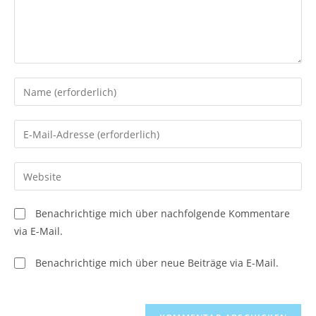
Gib
deinen
Namen
Gib
oder
deine
Benutzernamen
E-
Gib
zum
Mail-
deine
Kommentieren
Adresse
Website-
ein
Benachrichtige mich über nachfolgende Kommentare
zum
URL
via E-Mail.
Kommentieren
ein
ein
(optional)
Benachrichtige mich über neue Beiträge via E-Mail.