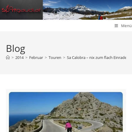
Zum
Inhalt
springen
Menü
Blog
>
2014
>
Februar
>
Touren
>
Sa Calobra – nix zum flach Einradeln