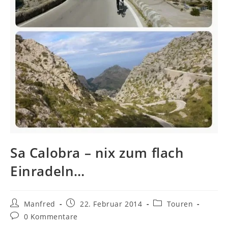
Sa Calobra – nix zum flach
Einradeln…
Beitrags-
Beitrag
Beitrags-
Manfred
22. Februar 2014
Touren
Autor:
veröffentlicht:
Kategorie:
Beitrags-
0 Kommentare
Kommentare: