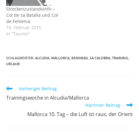
Streckenzustandsinfo –
Col de sa Batalla und Col
de Femenia
10. Februar 2015
In "Touren"
SCHLAGWÖRTER
:
ALCUDIA
,
MALLORCA
,
RENNRAD
,
SA CALOBRA
,
TRAINING
,
URLAUB
Weitere
Vorheriger Beitrag
Artikel
Trainingswoche in Alcudia/Mallorca
ansehen
Nächster Beitrag
Mallorca 10. Tag – die Luft ist raus, der Orient