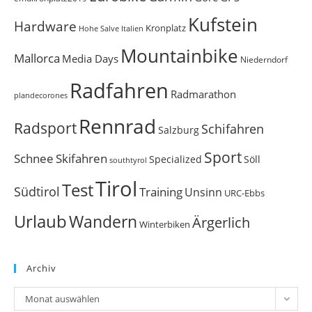
Kufstein
Hardware
Kronplatz
Italien
Hohe Salve
Mountainbike
Mallorca
Media Days
Niederndorf
Radfahren
Radmarathon
plandecorones
Rennrad
Radsport
Schifahren
Salzburg
Sport
Schnee
Skifahren
Söll
Specialized
southtyrol
Tirol
Test
Südtirol
Training
Unsinn
URC-Ebbs
Urlaub
Wandern
Ärgerlich
Winterbiken
Archiv
Archiv
Monat auswählen