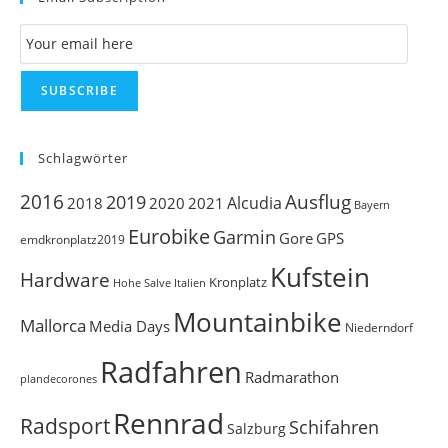
th
Email Subscription
se
pan
SUBSCRIBE
Schlagwörter
Ausflug
2016
2019
Alcudia
2018
2020
2021
Bayern
Eurobike
Garmin
Gore
GPS
emdkronplatz2019
Kufstein
Hardware
Kronplatz
Italien
Hohe Salve
Mountainbike
Mallorca
Media Days
Niederndorf
Radfahren
Radmarathon
plandecorones
Rennrad
Radsport
Schifahren
Salzburg