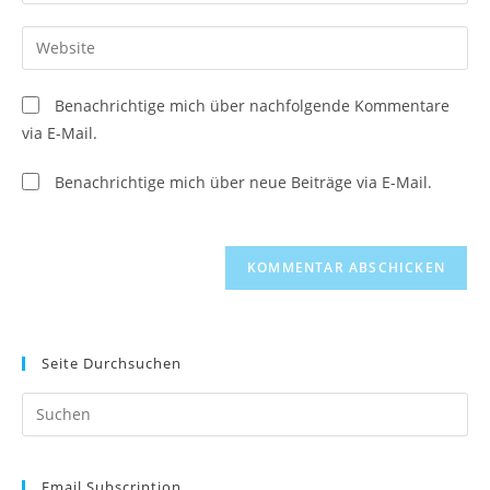
deine
Benutzernamen
E-
Gib
zum
Mail-
deine
Kommentieren
Adresse
Website-
ein
Benachrichtige mich über nachfolgende Kommentare
zum
URL
via E-Mail.
Kommentieren
ein
ein
(optional)
Benachrichtige mich über neue Beiträge via E-Mail.
Seite Durchsuchen
Pr
Es
to
Email Subscription
clo