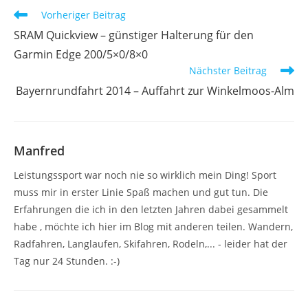
Weitere
Vorheriger Beitrag
Artikel
SRAM Quickview – günstiger Halterung für den
ansehen
Garmin Edge 200/5×0/8×0
Nächster Beitrag
Bayernrundfahrt 2014 – Auffahrt zur Winkelmoos-Alm
Manfred
Leistungssport war noch nie so wirklich mein Ding! Sport
muss mir in erster Linie Spaß machen und gut tun. Die
Erfahrungen die ich in den letzten Jahren dabei gesammelt
habe , möchte ich hier im Blog mit anderen teilen. Wandern,
Radfahren, Langlaufen, Skifahren, Rodeln,... - leider hat der
Tag nur 24 Stunden. :-)