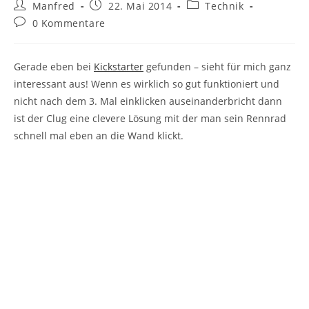
Beitrags-
Beitrag
Beitrags-
Manfred
22. Mai 2014
Technik
Autor:
veröffentlicht:
Kategorie:
Beitrags-
0 Kommentare
Kommentare:
Gerade eben bei
Kickstarter
gefunden – sieht für mich ganz
interessant aus! Wenn es wirklich so gut funktioniert und
nicht nach dem 3. Mal einklicken auseinanderbricht dann
ist der Clug eine clevere Lösung mit der man sein Rennrad
schnell mal eben an die Wand klickt.