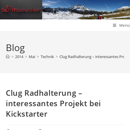
Zum
Inhalt
springen
Menü
Blog
>
2014
>
Mai
>
Technik
>
Clug Radhalterung – interessantes Projekt
Clug Radhalterung –
interessantes Projekt bei
Kickstarter