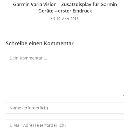
Garmin Varia Vision – Zusatzdisplay für Garmin
Geräte – erster Eindruck
19. April 2016
Schreibe einen Kommentar
Kommentar
Gib
deinen
Namen
Gib
oder