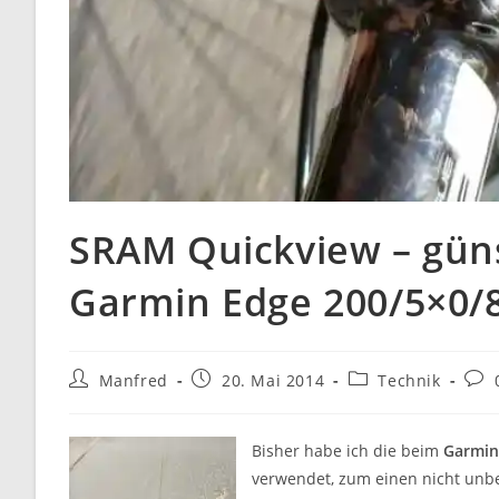
SRAM Quickview – güns
Garmin Edge 200/5×0/
Beitrags-
Beitrag
Beitrags-
Beit
Manfred
20. Mai 2014
Technik
Autor:
veröffentlicht:
Kategorie:
Kom
Bisher habe ich die beim
Garmin
verwendet, zum einen nicht unbe