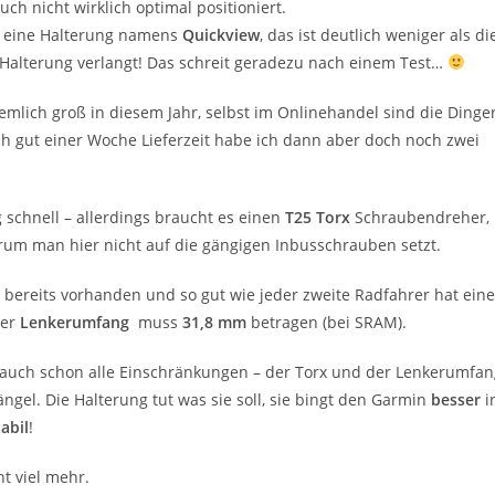
h nicht wirklich optimal positioniert.
eine Halterung namens
Quickview
, das ist deutlich weniger als di
e Halterung verlangt! Das schreit geradezu nach einem Test…
mlich groß in diesem Jahr, selbst im Onlinehandel sind die Dinge
ch gut einer Woche Lieferzeit habe ich dann aber doch noch zwei
g schnell – allerdings braucht es einen
T25 Torx
Schraubendreher,
arum man hier nicht auf die gängigen Inbusschrauben setzt.
 bereits vorhanden und so gut wie jeder zweite Radfahrer hat ein
Der
Lenkerumfang
muss
31,8 mm
betragen (bei SRAM).
 auch schon alle Einschränkungen – der Torx und der Lenkerumfan
ngel. Die Halterung tut was sie soll, sie bingt den Garmin
besser
i
abil
!
ht viel mehr.