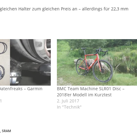
leichen Halter zum gleichen Preis an – allerdings für 22,3 mm
Datenfreaks – Garmin
BMC Team Machine SLR01 Disc –
2018’er Modell im Kurztest
11
2. Juli 2017
In "Technik"
,
SRAM