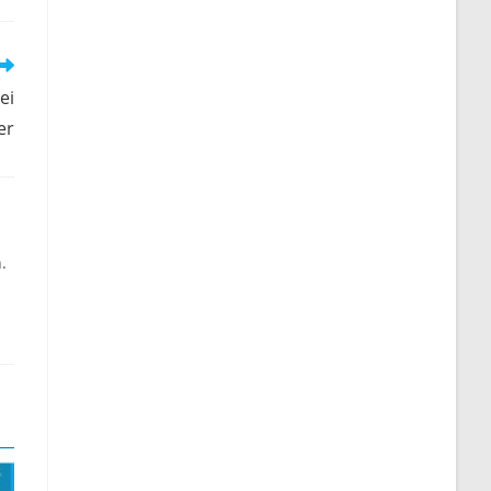
ei
er
.