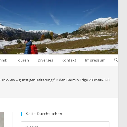
Websit
hnik
Touren
Diverses
Kontakt
Impressum
Suche
ickview – günstiger Halterung für den Garmin Edge 200/5×0/8×0
umsch
Seite Durchsuchen
Press