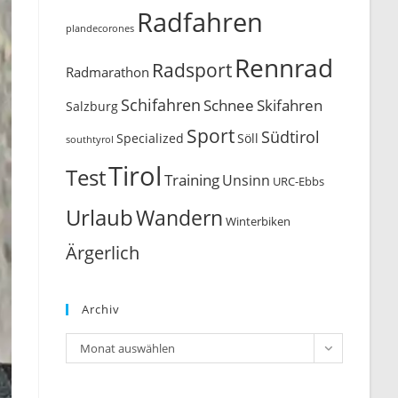
Radfahren
plandecorones
Rennrad
Radsport
Radmarathon
Schifahren
Schnee
Skifahren
Salzburg
Sport
Südtirol
Söll
Specialized
southtyrol
Tirol
Test
Training
Unsinn
URC-Ebbs
Urlaub
Wandern
Winterbiken
Ärgerlich
Archiv
Archiv
Monat auswählen