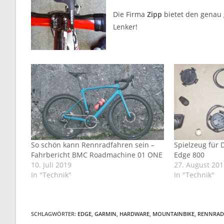
Die Firma
Zipp
bietet den genau g
Lenker!
So schön kann Rennradfahren sein –
Spielzeug für 
Fahrbericht BMC Roadmachine 01 ONE
Edge 800
10. Juli 2019
27. August 20
In "Technik"
In "Technik"
SCHLAGWÖRTER
:
EDGE
,
GARMIN
,
HARDWARE
,
MOUNTAINBIKE
,
RENNRAD