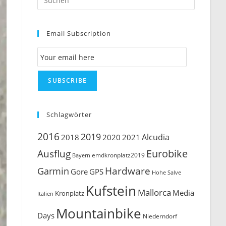
Escape
to
Email Subscription
close
the
Email Subscription
search
panel.
SUBSCRIBE
Schlagwörter
2016
2019
Alcudia
2018
2020
2021
Ausflug
Eurobike
emdkronplatz2019
Bayern
Hardware
Garmin
Gore
GPS
Hohe Salve
Kufstein
Mallorca
Media
Kronplatz
Italien
Mountainbike
Days
Niederndorf