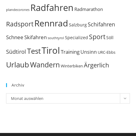
Radfahren
Radmarathon
plandecorones
Rennrad
Radsport
Schifahren
Salzburg
Sport
Schnee
Skifahren
Söll
Specialized
southtyrol
Tirol
Test
Südtirol
Training
Unsinn
URC-Ebbs
Urlaub
Wandern
Ärgerlich
Winterbiken
Archiv
Archiv
Monat auswählen