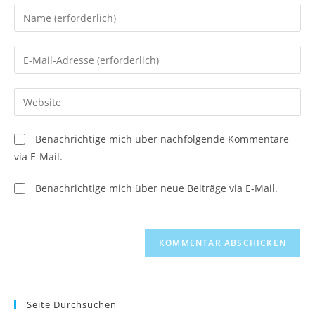
Gib
deinen
Namen
Gib
oder
deine
Benutzernamen
E-
Gib
zum
Mail-
deine
Kommentieren
Adresse
Website-
ein
Benachrichtige mich über nachfolgende Kommentare
zum
URL
via E-Mail.
Kommentieren
ein
ein
(optional)
Benachrichtige mich über neue Beiträge via E-Mail.
Seite Durchsuchen