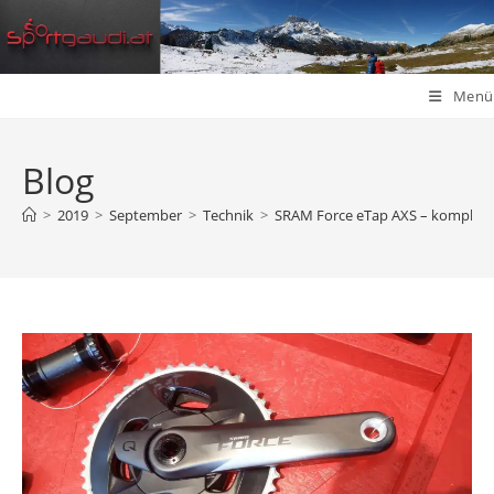
Zum
Inhalt
springen
Menü
Blog
>
2019
>
September
>
Technik
>
SRAM Force eTap AXS – komplett 