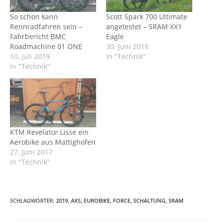
So schön kann
Scott Spark 700 Ultimate
Rennradfahren sein –
angetestet – SRAM XX1
Fahrbericht BMC
Eagle
Roadmachine 01 ONE
30. Juni 2016
10. Juli 2019
In "Technik"
In "Technik"
KTM Revelator Lisse ein
Aerobike aus Mattighofen
27. Juni 2017
In "Technik"
SCHLAGWÖRTER
:
2019
,
AXS
,
EUROBIKE
,
FORCE
,
SCHALTUNG
,
SRAM