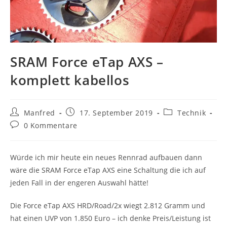
SRAM Force eTap AXS –
komplett kabellos
Beitrags-
Beitrag
Beitrags-
Manfred
17. September 2019
Technik
Autor:
veröffentlicht:
Kategorie:
Beitrags-
0 Kommentare
Kommentare:
Würde ich mir heute ein neues Rennrad aufbauen dann
wäre die SRAM Force eTap AXS eine Schaltung die ich auf
jeden Fall in der engeren Auswahl hätte!
Die Force eTap AXS HRD/Road/2x wiegt 2.812 Gramm und
hat einen UVP von 1.850 Euro – ich denke Preis/Leistung ist