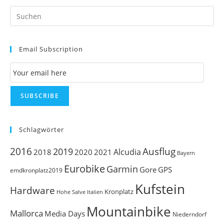
Pr
Es
to
Email Subscription
clo
th
Email Subscription
se
pan
SUBSCRIBE
Schlagwörter
Ausflug
2016
2019
Alcudia
2018
2020
2021
Bayern
Eurobike
Garmin
Gore
GPS
emdkronplatz2019
Kufstein
Hardware
Kronplatz
Italien
Hohe Salve
Mountainbike
Mallorca
Media Days
Niederndorf