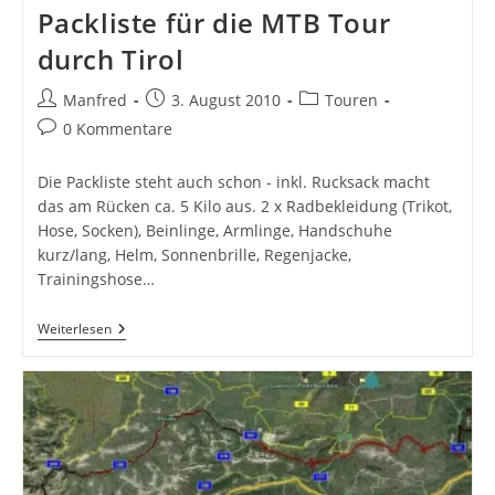
Packliste für die MTB Tour
durch Tirol
Beitrags-
Beitrag
Beitrags-
Manfred
3. August 2010
Touren
Autor:
veröffentlicht:
Kategorie:
Beitrags-
0 Kommentare
Kommentare:
Die Packliste steht auch schon - inkl. Rucksack macht
das am Rücken ca. 5 Kilo aus. 2 x Radbekleidung (Trikot,
Hose, Socken), Beinlinge, Armlinge, Handschuhe
kurz/lang, Helm, Sonnenbrille, Regenjacke,
Trainingshose…
Packliste
Weiterlesen
Für
Die
MTB
Tour
Durch
Tirol