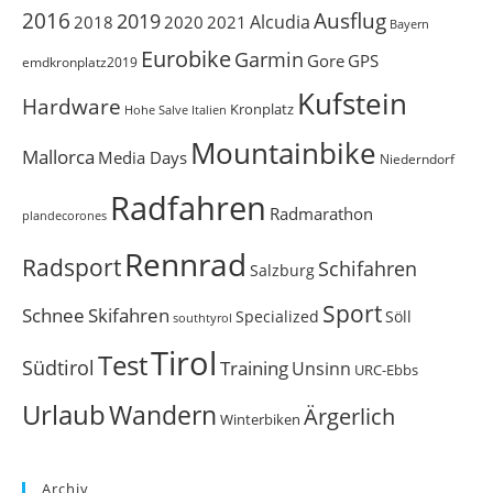
Ausflug
2016
2019
Alcudia
2018
2020
2021
Bayern
Eurobike
Garmin
Gore
GPS
emdkronplatz2019
Kufstein
Hardware
Kronplatz
Italien
Hohe Salve
Mountainbike
Mallorca
Media Days
Niederndorf
Radfahren
Radmarathon
plandecorones
Rennrad
Radsport
Schifahren
Salzburg
Sport
Schnee
Skifahren
Söll
Specialized
southtyrol
Tirol
Test
Südtirol
Training
Unsinn
URC-Ebbs
Urlaub
Wandern
Ärgerlich
Winterbiken
Archiv