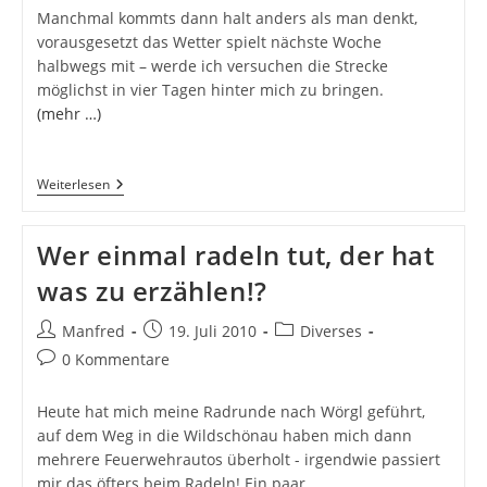
Manchmal kommts dann halt anders als man denkt,
vorausgesetzt das Wetter spielt nächste Woche
halbwegs mit – werde ich versuchen die Strecke
möglichst in vier Tagen hinter mich zu bringen.
(mehr …)
Quer
Weiterlesen
Durch
Tirol,
Der
Wer einmal radeln tut, der hat
Plan
Steht!
was zu erzählen!?
Beitrags-
Beitrag
Beitrags-
Manfred
19. Juli 2010
Diverses
Autor:
veröffentlicht:
Kategorie:
Beitrags-
0 Kommentare
Kommentare:
Heute hat mich meine Radrunde nach Wörgl geführt,
auf dem Weg in die Wildschönau haben mich dann
mehrere Feuerwehrautos überholt - irgendwie passiert
mir das öfters beim Radeln! Ein paar…