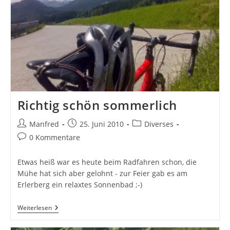
Richtig schön sommerlich
Beitrags-
Beitrag
Beitrags-
Manfred
25. Juni 2010
Diverses
Autor:
veröffentlicht:
Kategorie:
Beitrags-
0 Kommentare
Kommentare:
Etwas heiß war es heute beim Radfahren schon, die
Mühe hat sich aber gelohnt - zur Feier gab es am
Erlerberg ein relaxtes Sonnenbad ;-)
Richtig
Weiterlesen
Schön
Sommerlich