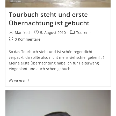
Tourbuch steht und erste
Übernachtung ist gebucht
Beitrags-
Beitrag
Beitrags-
Manfred
5. August 2010
Touren
Autor:
veröffentlicht:
Kategorie:
Beitrags-
0 Kommentare
Kommentare:
So das Tourbuch steht und ist schön regendicht
verpackt, da sollte also nicht mehr viel schief gehen! :-)
Meine erste Übernachtung habe ich für Heiterwang
eingeplant und auch schon gebucht,…
Tourbuch
Weiterlesen
Steht
Und
Erste
Übernachtung
Ist
Gebucht