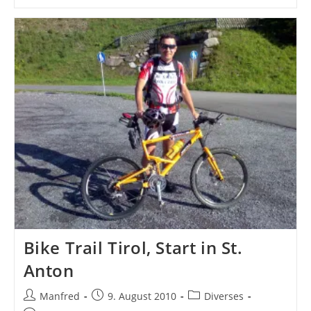
Mit
Lechblick
Bike Trail Tirol, Start in St.
Anton
Beitrags-
Beitrag
Beitrags-
Manfred
9. August 2010
Diverses
Autor:
veröffentlicht:
Kategorie: