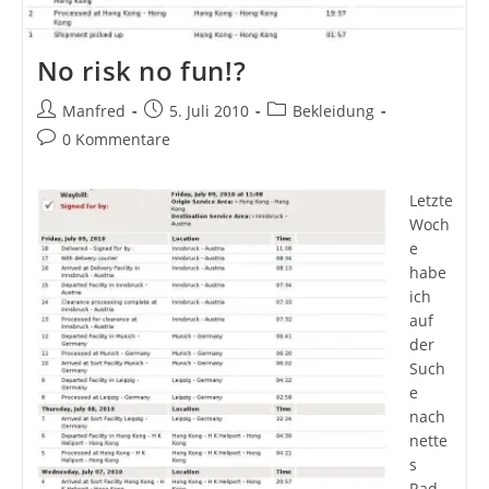
No risk no fun!?
Beitrags-
Beitrag
Beitrags-
Manfred
5. Juli 2010
Bekleidung
Autor:
veröffentlicht:
Kategorie:
Beitrags-
0 Kommentare
Kommentare:
Letzte
Woch
e
habe
ich
auf
der
Such
e
nach
nette
s
Rad-