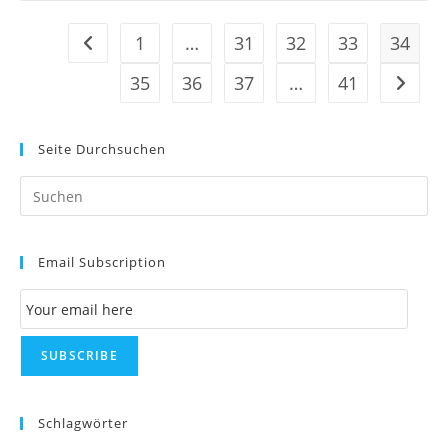
Spinnt
Total
Oder
1
…
31
32
33
34
Zur vorherigen Seite
Mein
Puls
35
36
37
…
41
Zur näc
Ist
Abartig
Hoch!
Seite Durchsuchen
Pr
Es
to
Email Subscription
clo
th
Email Subscription
se
pan
SUBSCRIBE
Schlagwörter