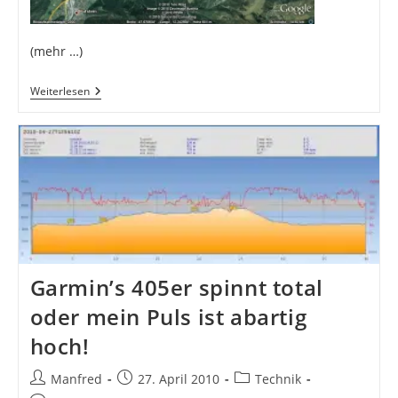
(mehr …)
Verlängerte
Weiterlesen
Mittagspause
Garmin’s 405er spinnt total
oder mein Puls ist abartig
hoch!
Beitrags-
Beitrag
Beitrags-
Manfred
27. April 2010
Technik
Autor:
veröffentlicht:
Kategorie: