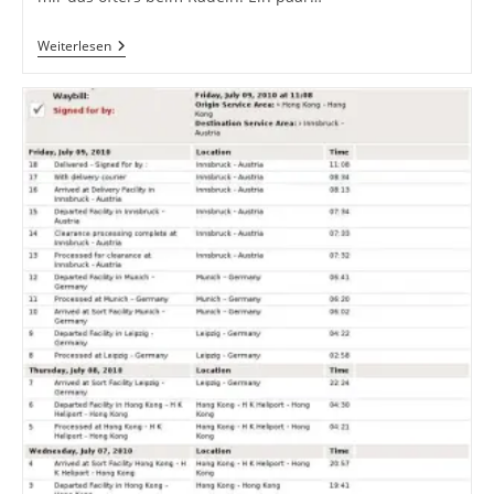
Wer
Weiterlesen
Einmal
Radeln
Tut,
Der
Hat
Was
Zu
Erzählen!?