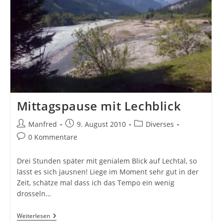
Mittagspause mit Lechblick
Beitrags-
Beitrag
Beitrags-
Manfred
9. August 2010
Diverses
Autor:
veröffentlicht:
Kategorie:
Beitrags-
0 Kommentare
Kommentare:
Drei Stunden später mit genialem Blick auf Lechtal, so
lässt es sich jausnen! Liege im Moment sehr gut in der
Zeit, schätze mal dass ich das Tempo ein wenig
drosseln…
Mittagspause
Weiterlesen