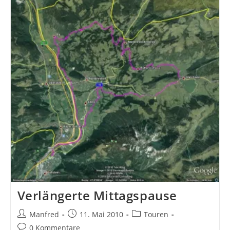
Verlängerte Mittagspause
Beitrags-
Beitrag
Beitrags-
Manfred
11. Mai 2010
Touren
Autor:
veröffentlicht:
Kategorie:
Beitrags-
0 Kommentare