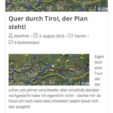
Quer durch Tirol, der Plan
steht!
Beitrags-
Beitrag
Beitrags-
Manfred
3. August 2010
Touren
Autor:
veröffentlicht:
Kategorie:
Beitrags-
0 Kommentare
Kommentare:
Eigen
tlich
eine
Tour
die
mir
schon seit Jahren vorschwebt, aber ernsthaft darüber
nachgedacht habe ich eigentlich nicht – dachte mir da
muss ich noch viele viele Kilometer radeln bevor sich
das ausgeht!