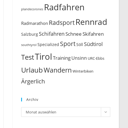
Radfahren
plandecorones
Rennrad
Radsport
Radmarathon
Schifahren
Schnee
Skifahren
Salzburg
Sport
Südtirol
Söll
Specialized
southtyrol
Tirol
Test
Training
Unsinn
URC-Ebbs
Urlaub
Wandern
Winterbiken
Ärgerlich
Archiv
Archiv
Monat auswählen