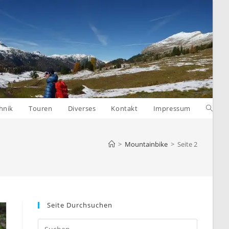
Websit
hnik
Touren
Diverses
Kontakt
Impressum
Suche
>
Mountainbike
>
Seite 2
umsch
Seite Durchsuchen
Press