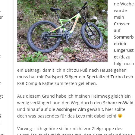
ne Woche
.
wurde
er
mein
Crosser
auf
Sommerb
etrieb
umgerüst
t
et
(dazu
folgt noch
ein Beitrag), damit ich nicht zu Fuß nach Hause gehen
muss hat mir
Radsport Stöger
ein
Specialized Turbo Levo
e
FSR Comp 6 Fattie
zum testen geliehen.
gt
Aus diesem Grund habe ich meinen Heimweg gleich ein
wenig verlängert und den Weg durch den
Schanzer-Wald
und hinauf auf die
Aschinger-Alm
gewählt, hier sollte
g
doch was passendes für das Levo mit dabei sein!
n
Vorweg – ich gehöre sicher nicht zur Zielgruppe des