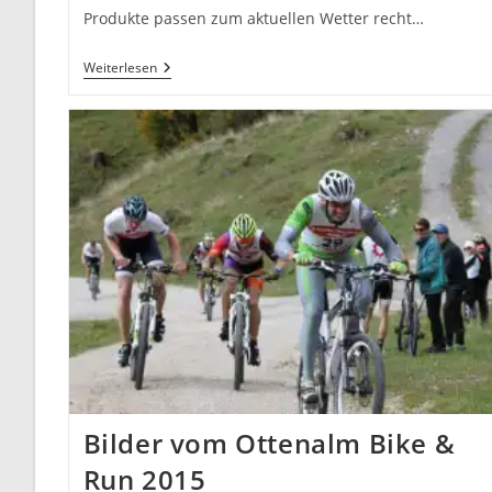
Produkte passen zum aktuellen Wetter recht…
Gore
Weiterlesen
Power
Trail
WS
SO
Test
–
Fisch
Oder
Fleisch?
Bilder vom Ottenalm Bike &
Run 2015