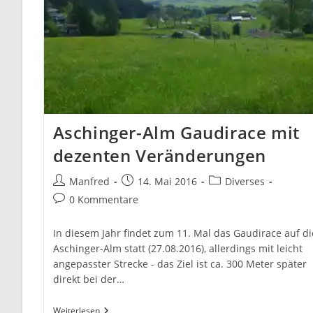
Aschinger-Alm Gaudirace mit
dezenten Veränderungen
Beitrags-
Beitrag
Beitrags-
Manfred
14. Mai 2016
Diverses
Autor:
veröffentlicht:
Kategorie:
Beitrags-
0 Kommentare
Kommentare:
In diesem Jahr findet zum 11. Mal das Gaudirace auf di
Aschinger-Alm statt (27.08.2016), allerdings mit leicht
angepasster Strecke - das Ziel ist ca. 300 Meter später
direkt bei der…
Aschinger-
Weiterlesen