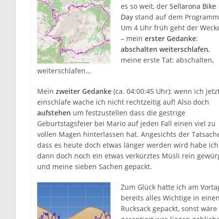
es so weit, der
Sellarona Bike
Day
stand auf dem Programm
Um 4 Uhr früh geht der Weck
– mein
erster Gedanke
:
abschalten weiterschlafen
,
meine erste Tat: abschalten,
weiterschlafen…
Mein
zweiter Gedanke
(ca. 04:00:45 Uhr): wenn ich jetz
einschlafe wache ich nicht rechtzeitig auf! Also doch
aufstehen
um festzustellen dass die gestrige
Geburtstagsfeier bei Mario auf jeden Fall einen viel zu
vollen Magen hinterlassen hat. Angesichts der Tatsach
dass es heute doch etwas länger werden wird habe ich
dann doch noch ein etwas verkürztes Müsli rein gewür
und meine sieben Sachen gepackt.
Zum Glück hatte ich am Vorta
bereits alles Wichtige in eine
Rucksack gepackt, sonst wäre