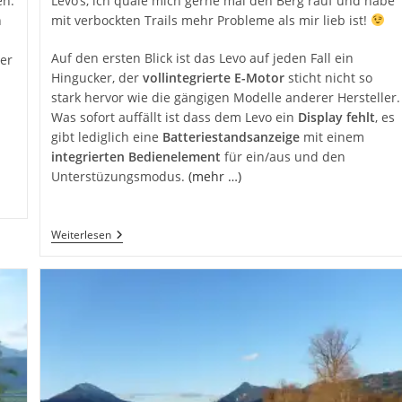
en.
Levo’s, ich quäle mich gerne mal den Berg rauf und habe
n
mit verbockten Trails mehr Probleme als mir lieb ist!
Auf den ersten Blick ist das Levo auf jeden Fall ein
er
Hingucker, der
vollintegrierte E-Motor
sticht nicht so
stark hervor wie die gängigen Modelle anderer Hersteller.
Was sofort auffällt ist dass dem Levo ein
Display fehlt
, es
gibt lediglich eine
Batteriestandsanzeige
mit einem
integrierten Bedienelement
für ein/aus und den
Unterstüzungsmodus.
(mehr …)
Specialized
Weiterlesen
Turbo
Levo
FSR
Comp
6Fattie
Angetestet