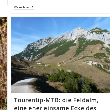
Den
Weiterlesen
Arbeitsweg
Mit
Dem
Rad
Bestreiten
–
Ein
Jahr
Im
Rückblick
Tourentip-MTB: die Feldalm,
eine eher einsame Ecke des