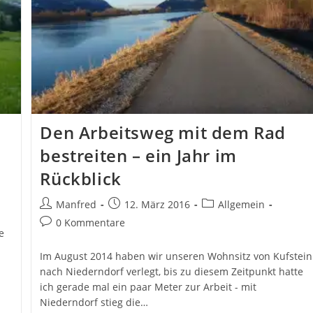
Den Arbeitsweg mit dem Rad
bestreiten – ein Jahr im
Rückblick
Beitrags-
Beitrag
Beitrags-
Manfred
12. März 2016
Allgemein
Autor:
veröffentlicht:
Kategorie:
Beitrags-
0 Kommentare
e
Kommentare:
Im August 2014 haben wir unseren Wohnsitz von Kufstein
nach Niederndorf verlegt, bis zu diesem Zeitpunkt hatte
ich gerade mal ein paar Meter zur Arbeit - mit
Niederndorf stieg die…