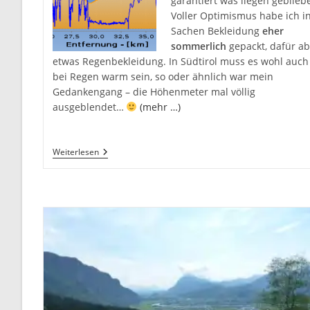
garantiert was liegen geblieb
Voller Optimismus habe ich i
Sachen Bekleidung
eher
sommerlich
gepackt, dafür ab
etwas Regenbekleidung. In Südtirol muss es wohl auch
bei Regen warm sein, so oder ähnlich war mein
Gedankengang – die Höhenmeter mal völlig
ausgeblendet…
(mehr …)
Sellaronda
Weiterlesen
Bike
Day
2016
–
Kalt
Und
Nass
Aber…