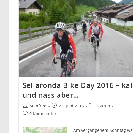
Sellaronda Bike Day 2016 – kal
und nass aber…
Beitrags-
Beitrag
Beitrags-
Manfred
21. Juni 2016
Touren
Autor:
veröffentlicht:
Kategorie:
Beitrags-
0 Kommentare
Kommentare:
Am vergangenem Sonntag wa