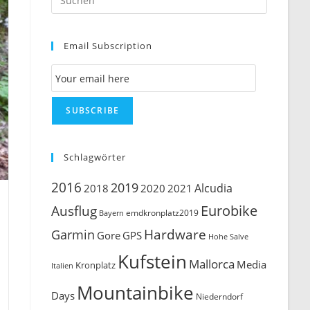
Escape
to
Email Subscription
close
the
Email Subscription
search
panel.
SUBSCRIBE
Schlagwörter
2016
2019
Alcudia
2018
2020
2021
Ausflug
Eurobike
emdkronplatz2019
Bayern
Hardware
Garmin
Gore
GPS
Hohe Salve
Kufstein
Mallorca
Media
Kronplatz
Italien
Mountainbike
Days
Niederndorf