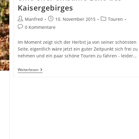
Kaisergebirges
Beitrags-
Beitrag
Beitrags-
Manfred
10. November 2015
Touren
Autor:
veröffentlicht:
Kategorie:
Beitrags-
0 Kommentare
Kommentare:
Im Moment zeigt sich der Herbst ja von seiner schönsten
Seite, eigentlich wäre jetzt ein guter Zeitpunkt sich frei zu
nehmen und ein paar schöne Touren zu fahren - leider…
Tourentip-
Weiterlesen
MTB:
Die
Feldalm,
Eine
Eher
Einsame
Ecke
Des
Kaisergebirges