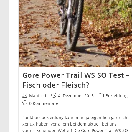
Gore Power Trail WS SO Test –
Fisch oder Fleisch?
Beitrags-
Beitrag
Beitrags-
Manfred
4. Dezember 2015
Bekleidung
Autor:
veröffentlicht:
Kategorie:
Beitrags-
0 Kommentare
Kommentare:
Funktionsbekleidung kann man ja eigentlich gar nicht
genug haben, vor allem bei dem aktuell bei uns
vorherrschenden Wetter! Die Gore Power Trail WS SO