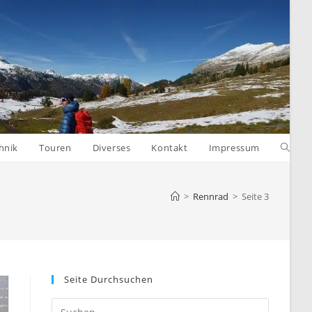
Websit
hnik
Touren
Diverses
Kontakt
Impressum
Suche
>
Rennrad
>
Seite 3
umsch
Seite Durchsuchen
Press