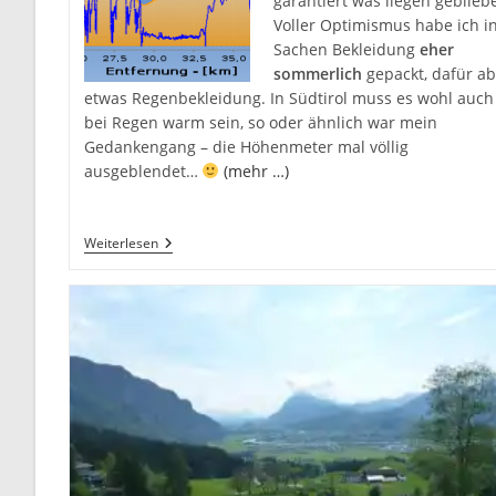
garantiert was liegen geblieb
Voller Optimismus habe ich i
Sachen Bekleidung
eher
sommerlich
gepackt, dafür ab
etwas Regenbekleidung. In Südtirol muss es wohl auch
bei Regen warm sein, so oder ähnlich war mein
Gedankengang – die Höhenmeter mal völlig
ausgeblendet…
(mehr …)
Sellaronda
Weiterlesen
Bike
Day
2016
–
Kalt
Und
Nass
Aber…