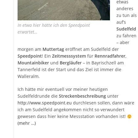
etwas
anderes
zu tun als
auf’s
In etwa hier hätte ich den Speedpoint
Sudelfeld
erwartet…
zu fahren
– aber
morgen am
Muttertag
eröffnet am Sudelfeld der
Speedpoint
! Ein
Zeitmesssystem
für
Rennradfahrer
,
Mountainbiker
und
Bergläufer
– in Bayrischzell am
Tannerfeld ist der Start und das Ziel ist immer die
Walleralm.
Ich hätte mir eventuell vor meiner heutigen
Sudelfeldrunde die
Streckenbeschreibung
unter
http://www.speedpoint.eu
durchlesen sollen, dann wäre
ich am Sudelfeld angekommen nicht so verwundert
gewesen dass hier keine Messstation vorhanden ist!
(mehr …)