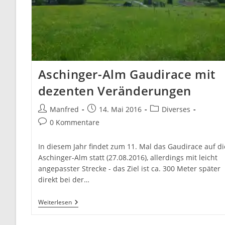
Aschinger-Alm Gaudirace mit
dezenten Veränderungen
Beitrags-
Beitrag
Beitrags-
Manfred
14. Mai 2016
Diverses
Autor:
veröffentlicht:
Kategorie:
Beitrags-
0 Kommentare
Kommentare:
In diesem Jahr findet zum 11. Mal das Gaudirace auf di
Aschinger-Alm statt (27.08.2016), allerdings mit leicht
angepasster Strecke - das Ziel ist ca. 300 Meter später
direkt bei der…
Aschinger-
Weiterlesen
Alm
Gaudirace