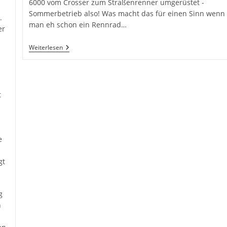
6000 vom Crosser zum Straßenrenner umgerüstet -
Sommerbetrieb also! Was macht das für einen Sinn wenn
.
man eh schon ein Rennrad…
er
Merida
Weiterlesen
Cyclo
Cross
6000
Zum
Straßenrenner
t
Umgebaut
e
gt
g
n