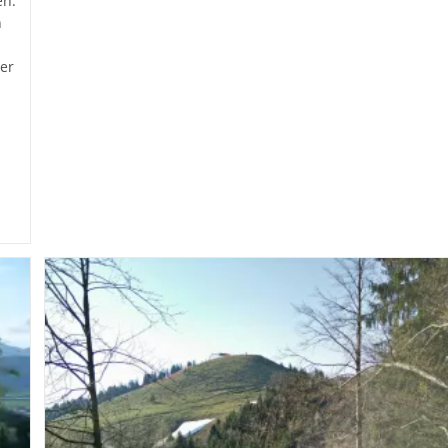
en.
n
er