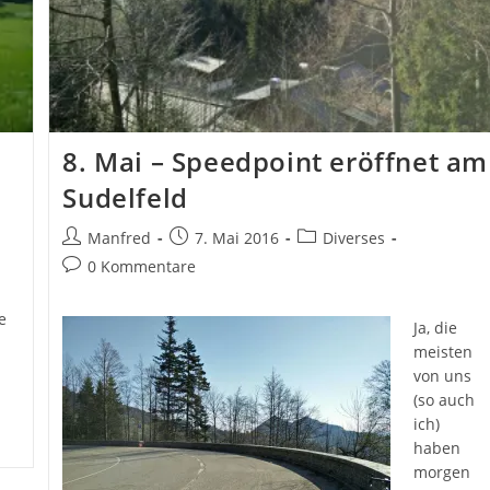
8. Mai – Speedpoint eröffnet am
Sudelfeld
Beitrags-
Beitrag
Beitrags-
Manfred
7. Mai 2016
Diverses
Autor:
veröffentlicht:
Kategorie:
Beitrags-
0 Kommentare
Kommentare:
e
Ja, die
meisten
von uns
(so auch
ich)
haben
morgen