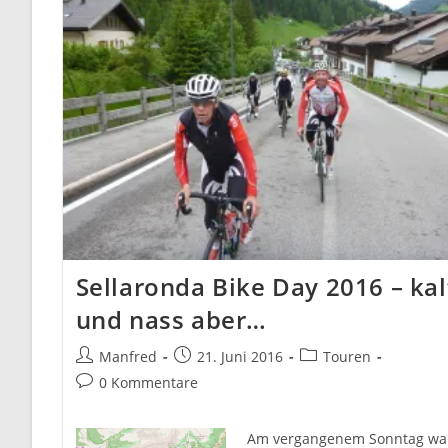
Sellaronda Bike Day 2016 – kal
und nass aber…
Beitrags-
Beitrag
Beitrags-
Manfred
21. Juni 2016
Touren
Autor:
veröffentlicht:
Kategorie:
Beitrags-
0 Kommentare
Kommentare:
Am vergangenem Sonntag wa