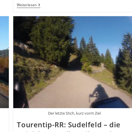
8.
Weiterlesen
Mai
–
Speedpoint
Eröffnet
Am
Sudelfeld
Der letzte Stich, kurz vorm Ziel
Tourentip-RR: Sudelfeld – die