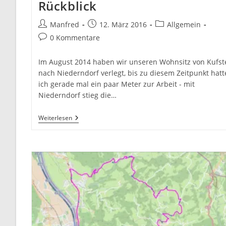
Rückblick
Beitrags-
Beitrag
Beitrags-
Manfred
12. März 2016
Allgemein
Autor:
veröffentlicht:
Kategorie:
Beitrags-
0 Kommentare
Kommentare:
Im August 2014 haben wir unseren Wohnsitz von Kufst
nach Niederndorf verlegt, bis zu diesem Zeitpunkt hatt
ich gerade mal ein paar Meter zur Arbeit - mit
Niederndorf stieg die…
Den
Weiterlesen
Arbeitsweg
Mit
Dem
Rad
Bestreiten
–
Ein
Jahr
Im
Rückblick