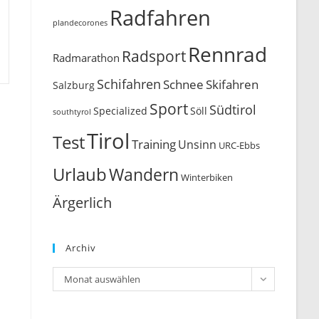
Radfahren
plandecorones
Rennrad
Radsport
Radmarathon
Schifahren
Schnee
Skifahren
Salzburg
Sport
Südtirol
Söll
Specialized
southtyrol
Tirol
Test
Training
Unsinn
URC-Ebbs
Urlaub
Wandern
Winterbiken
Ärgerlich
Archiv
Archiv
Monat auswählen