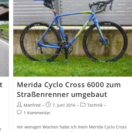
t
Merida Cyclo Cross 6000 zum
Straßenrenner umgebaut
Beitrags-
Beitrag
Beitrags-
Manfred
7. Juni 2016
Technik
Autor:
veröffentlicht:
Kategorie:
Beitrags-
1 Kommentar
Kommentare:
Vor wenigen Wochen habe ich mein Merida Cyclo Cross
r