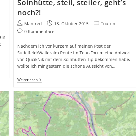
Soinhütte, steil, steiler, geht’s
noch?!
Beitrags-
Beitrag
Beitrags-
Manfred
13. Oktober 2015
Touren
Autor:
veröffentlicht:
Kategorie:
Beitrags-
0 Kommentare
ein
Kommentare:
e
Nachdem ich vor kurzem auf meinen Post der
Sudelfeld/Walleralm Route im Tour-Forum eine Antwort
von QucikNik mit dem Soinhütten Tip bekommen habe,
wollte ich mir gestern die schöne Aussicht von…
Tourentip-
Weiterlesen
RR:
Sudelfeld
–
Die
Soinhütte,
Steil,
Steiler,
Geht’s
Noch?!