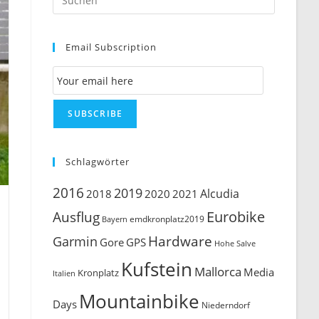
Escape
to
Email Subscription
close
the
Email Subscription
search
panel.
SUBSCRIBE
Schlagwörter
2016
2019
Alcudia
2018
2020
2021
Ausflug
Eurobike
emdkronplatz2019
Bayern
Hardware
Garmin
Gore
GPS
Hohe Salve
Kufstein
Mallorca
Media
Kronplatz
Italien
Mountainbike
Days
Niederndorf