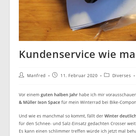
Kundenservice wie man
Beitrags-
Beitrag
Beitrags-
Manfred
11. Februar 2020
Diverses
Autor:
veröffentlicht:
Kategorie:
Vor einem
guten halben Jahr
habe ich mir vorausschauend
& Müller Ixon Space
für mein Winterrad bei Bike-Compone
Und wie es manchmal so kommt, fällt der
Winter deutlic
für den Schnee- und Salz-Einsatz gedachten Crosser wei
Es kann einen schlimmer treffen würde ich jetzt mal be