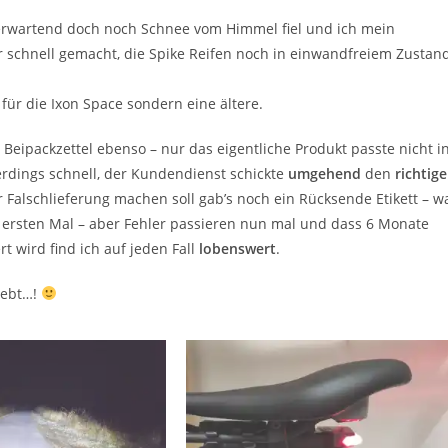
erwartend doch noch Schnee vom Himmel fiel und ich mein
ar schnell gemacht, die Spike Reifen noch in einwandfreiem Zustan
für die Ixon Space sondern eine ältere.
r Beipackzettel ebenso – nur das eigentliche Produkt passte nicht i
erdings schnell, der Kundendienst schickte
umgehend
den
richtig
Falschlieferung machen soll gab’s noch ein Rücksende Etikett – w
m ersten Mal – aber Fehler passieren nun mal und dass 6 Monate
t wird find ich auf jeden Fall
lobenswert
.
lebt…!