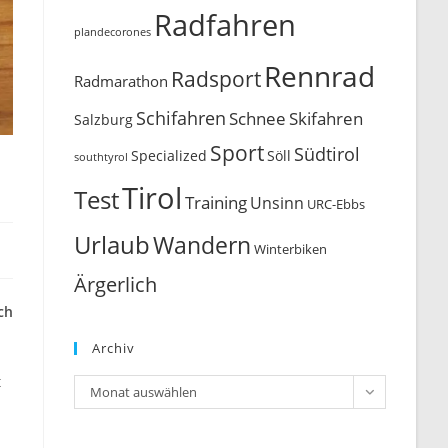
Radfahren
plandecorones
Rennrad
Radsport
Radmarathon
Schifahren
Schnee
Skifahren
Salzburg
Sport
Südtirol
Söll
Specialized
southtyrol
Tirol
Test
Training
Unsinn
URC-Ebbs
Urlaub
Wandern
Winterbiken
Ärgerlich
ch
Archiv
t
Archiv
Monat auswählen