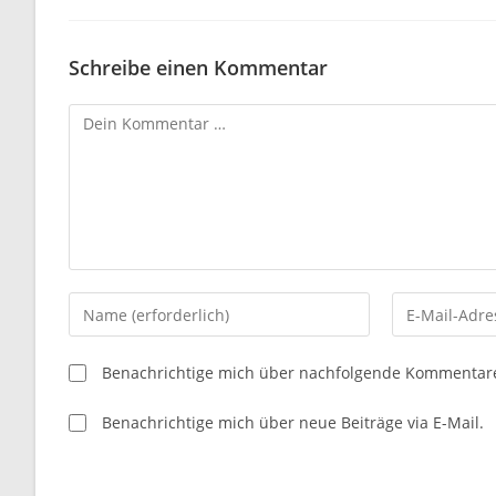
Schreibe einen Kommentar
Kommentar
Gib
Gib
deinen
deine
Namen
E-
Benachrichtige mich über nachfolgende Kommentare 
oder
Mail-
Benutzernamen
Adresse
Benachrichtige mich über neue Beiträge via E-Mail.
zum
zum
Kommentieren
Kommentiere