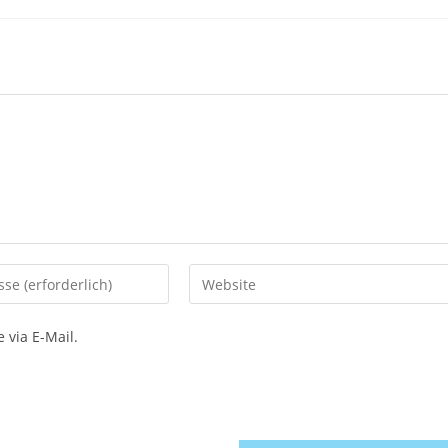
Gib
deine
Website-
via E-Mail.
URL
ein
(optional)
n