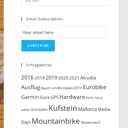
Escape
to
Email Subscription
close
the
Email Subscription
search
panel.
SUBSCRIBE
Schlagwörter
2016
2019
Alcudia
2018
2020
2021
Ausflug
Eurobike
emdkronplatz2019
Bayern
Hardware
Garmin
Gore
GPS
Hohe Salve
Kufstein
Mallorca
Media
Kronplatz
Italien
Mountainbike
Days
Niederndorf