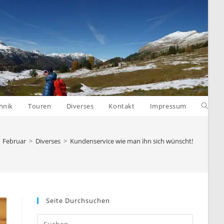
Websit
hnik
Touren
Diverses
Kontakt
Impressum
Suche
Februar
>
Diverses
>
Kundenservice wie man ihn sich wünscht!
umsch
Seite Durchsuchen
Press