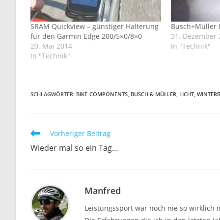
SRAM Quickview – günstiger Halterung
Busch+Müller 
für den Garmin Edge 200/5×0/8×0
31. Dezember 
20. Mai 2014
In "Technik"
In "Technik"
SCHLAGWÖRTER
:
BIKE-COMPONENTS
,
BUSCH & MÜLLER
,
LICHT
,
WINTERB
Weitere
Vorheriger Beitrag
Artikel
Wieder mal so ein Tag…
ansehen
Manfred
Leistungssport war noch nie so wirklich 