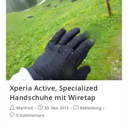
Auf’s
Kitzbüheler
Horn
Xperia Active, Specialized
Handschuhe mit Wiretap
Beitrags-
Beitrag
Beitrags-
Manfred
30. Mai 2013
Bekleidung
Autor:
veröffentlicht:
Kategorie:
Beitrags-
0 Kommentare
Kommentare: