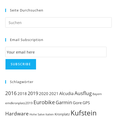
Seite Durchsuchen
Pr
Es
to
Email Subscription
clo
th
Email Subscription
se
pan
SUBSCRIBE
Schlagwörter
Ausflug
2016
2019
Alcudia
2018
2020
2021
Bayern
Eurobike
Garmin
Gore
GPS
emdkronplatz2019
Kufstein
Hardware
Kronplatz
Italien
Hohe Salve