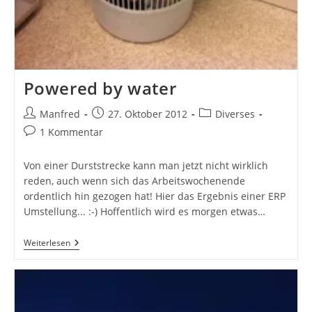
Powered by water
Beitrags-
Beitrag
Beitrags-
Manfred
27. Oktober 2012
Diverses
Autor:
veröffentlicht:
Kategorie:
Beitrags-
1 Kommentar
Kommentare:
Von einer Durststrecke kann man jetzt nicht wirklich
reden, auch wenn sich das Arbeitswochenende
ordentlich hin gezogen hat! Hier das Ergebnis einer ERP
Umstellung... :-) Hoffentlich wird es morgen etwas…
Powered
Weiterlesen
By
Water