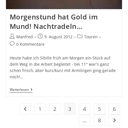
Morgenstund hat Gold im
Mund! Nachtradeln…
Beitrags-
Beitrag
Beitrags-
Manfred
9. August 2012
Touren
Autor:
veröffentlicht:
Kategorie:
Beitrags-
0 Kommentare
Kommentare:
Heute habe ich Sibille früh am Morgen ein Stück auf
dem Weg in die Arbeit begleitet - bei 11° war's ganz
schön frisch, aber kurz/kurz mit Ärmlingen ging gerade
noch!…
Morgenstund
Weiterlesen
Hat
Gold
Im
Mund!
1
2
3
4
5
6
Zur vorherigen Seite
Nachtradeln…
…
8
Zur näc