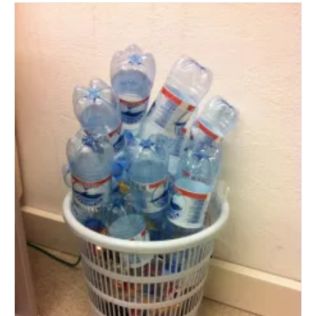
Gut
Dass
Die
Mauer
So
Niedrig
Ist