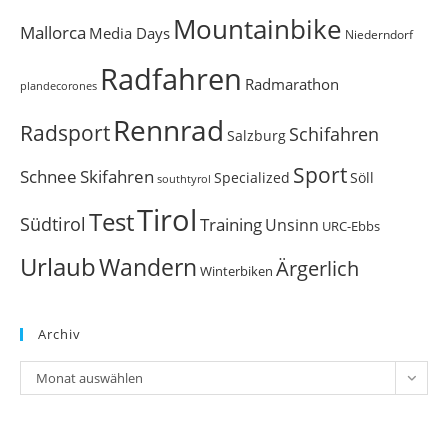
Mountainbike
Mallorca
Media Days
Niederndorf
Radfahren
Radmarathon
plandecorones
Rennrad
Radsport
Schifahren
Salzburg
Sport
Schnee
Skifahren
Söll
Specialized
southtyrol
Tirol
Test
Südtirol
Training
Unsinn
URC-Ebbs
Urlaub
Wandern
Ärgerlich
Winterbiken
Archiv
Archiv
Monat auswählen