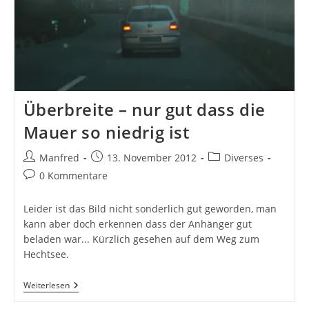
Überbreite – nur gut dass die
Mauer so niedrig ist
Beitrags-
Beitrag
Beitrags-
Manfred
13. November 2012
Diverses
Autor:
veröffentlicht:
Kategorie:
Beitrags-
0 Kommentare
Kommentare:
Leider ist das Bild nicht sonderlich gut geworden, man
kann aber doch erkennen dass der Anhänger gut
beladen war... Kürzlich gesehen auf dem Weg zum
Hechtsee.
Überbreite
Weiterlesen
–
Nur