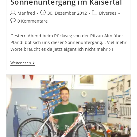
Sonnenuntergang im Kaisertal
Beitrags-
Beitrag
Beitrags-
Manfred
30. Dezember 2012
Diverses
Autor:
veröffentlicht:
Kategorie:
Beitrags-
0 Kommentare
Kommentare:
Gestern Abend beim Rückweg von der Ritzau Alm über
Pfandl bot sich uns dieser Sonnenuntergang... Viel mehr
Worte braucht es da jetzt eigentlich nicht mehr ;-)
Sonnenuntergang
Weiterlesen
Im
Kaisertal