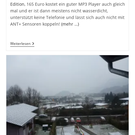
Edition
, 165 Euro kostet ein guter MP3 Player auch gleich
mal und er ist dann meistens nicht wasserdicht,
unterstützt keine Telefonie und lässt sich auch nicht mit
ANT+ Sensoren koppeln!
(mehr …)
Langsam
Weiterlesen
Antasten…
–
GPS
Vergleich
Garmin
Edge
800
Und
Sony
Xperia
Active