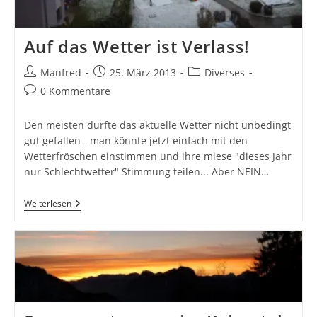
Auf das Wetter ist Verlass!
Beitrags-
Beitrag
Beitrags-
Manfred
25. März 2013
Diverses
Autor:
veröffentlicht:
Kategorie:
Beitrags-
0 Kommentare
Kommentare:
Den meisten dürfte das aktuelle Wetter nicht unbedingt
gut gefallen - man könnte jetzt einfach mit den
Wetterfröschen einstimmen und ihre miese "dieses Jahr
nur Schlechtwetter" Stimmung teilen... Aber NEIN…
Auf
Weiterlesen
Das
Wetter
Ist
Verlass!