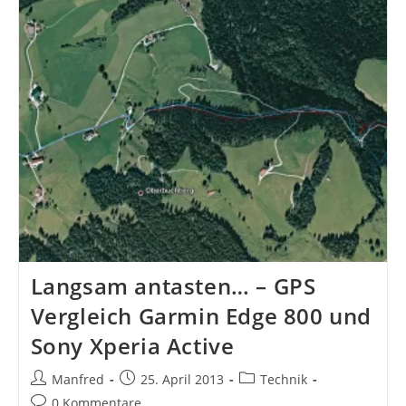
Wiretap
Langsam antasten… – GPS
Vergleich Garmin Edge 800 und
Sony Xperia Active
Beitrags-
Beitrag
Beitrags-
Manfred
25. April 2013
Technik
Autor:
veröffentlicht:
Kategorie:
Beitrags-
0 Kommentare