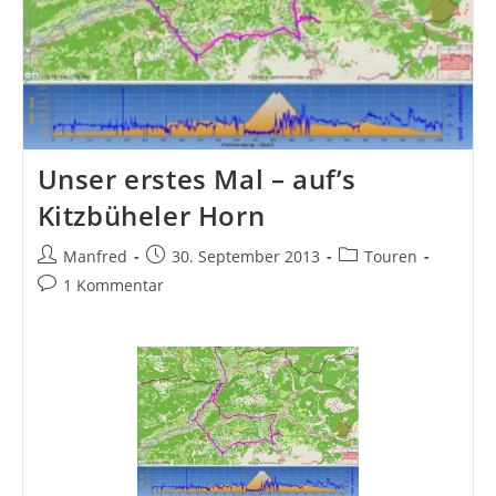
Unser erstes Mal – auf’s
Kitzbüheler Horn
Beitrags-
Beitrag
Beitrags-
Manfred
30. September 2013
Touren
Autor:
veröffentlicht:
Kategorie:
Beitrags-
1 Kommentar
Kommentare: