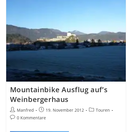
Saison
Mountainbike Ausflug auf’s
Weinbergerhaus
Beitrags-
Beitrag
Beitrags-
Manfred
19. November 2012
Touren
Autor:
veröffentlicht:
Kategorie:
Beitrags-
0 Kommentare
Kommentare: