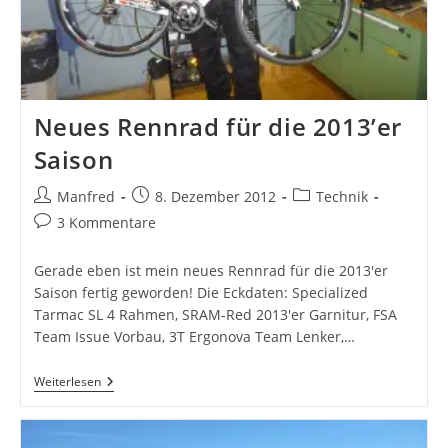
Neues Rennrad für die 2013’er
Saison
Beitrags-
Beitrag
Beitrags-
Manfred
8. Dezember 2012
Technik
Autor:
veröffentlicht:
Kategorie:
Beitrags-
3 Kommentare
Kommentare:
Gerade eben ist mein neues Rennrad für die 2013'er
Saison fertig geworden! Die Eckdaten: Specialized
Tarmac SL 4 Rahmen, SRAM-Red 2013'er Garnitur, FSA
Team Issue Vorbau, 3T Ergonova Team Lenker,…
Neues
Weiterlesen
Rennrad
Für
Die
2013’er