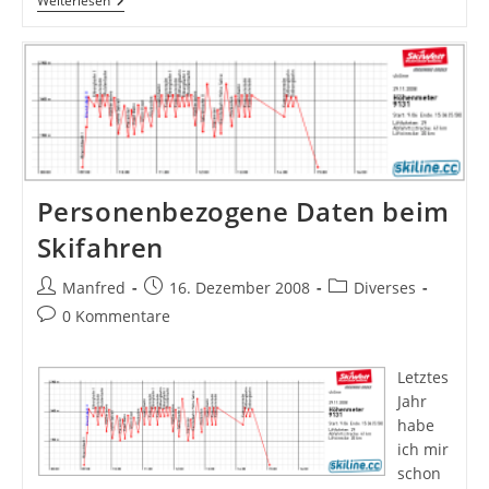
Der
Weiterlesen
Ganz
Normale
Ski-
Wahnsinn…!
Personenbezogene Daten beim
Skifahren
Beitrags-
Beitrag
Beitrags-
Manfred
16. Dezember 2008
Diverses
Autor:
veröffentlicht:
Kategorie:
Beitrags-
0 Kommentare
Kommentare:
Letztes
Jahr
habe
ich mir
schon