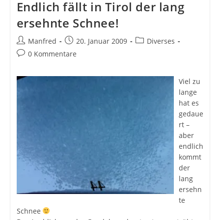
Endlich fällt in Tirol der lang
ersehnte Schnee!
Beitrags-
Beitrag
Beitrags-
Manfred
20. Januar 2009
Diverses
Autor:
veröffentlicht:
Kategorie:
Beitrags-
0 Kommentare
Kommentare:
Viel zu
lange
hat es
gedaue
rt –
aber
endlich
kommt
der
lang
ersehn
te
Schnee