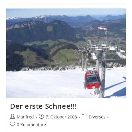
Von
Der
Piste
Der erste Schnee!!!
Beitrags-
Beitrag
Beitrags-
Manfred
7. Oktober 2008
Diverses
Autor:
veröffentlicht:
Kategorie:
Beitrags-
0 Kommentare
Kommentare: