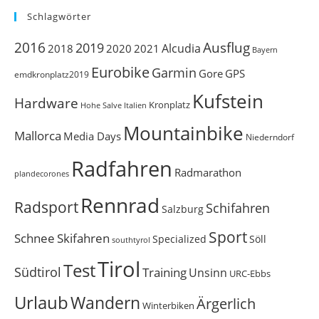
Schlagwörter
Ausflug
2016
2019
Alcudia
2018
2020
2021
Bayern
Eurobike
Garmin
Gore
GPS
emdkronplatz2019
Kufstein
Hardware
Kronplatz
Italien
Hohe Salve
Mountainbike
Mallorca
Media Days
Niederndorf
Radfahren
Radmarathon
plandecorones
Rennrad
Radsport
Schifahren
Salzburg
Sport
Schnee
Skifahren
Söll
Specialized
southtyrol
Tirol
Test
Südtirol
Training
Unsinn
URC-Ebbs
Urlaub
Wandern
Ärgerlich
Winterbiken