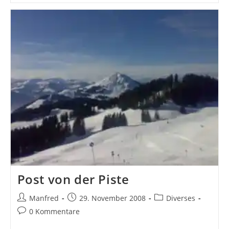
Auf
Der
Kummereralm!
Post von der Piste
Beitrags-
Beitrag
Beitrags-
Manfred
29. November 2008
Diverses
Autor:
veröffentlicht:
Kategorie:
Beitrags-
0 Kommentare
Kommentare: