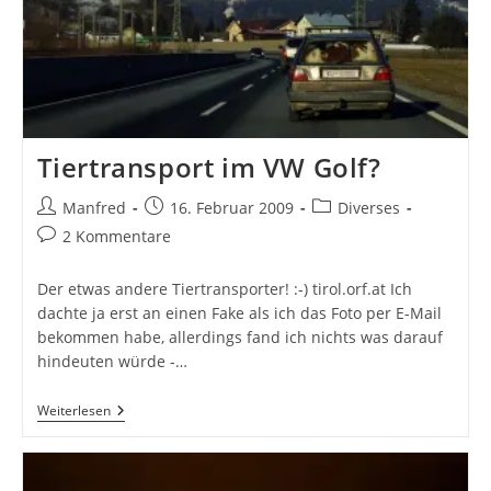
Tiertransport im VW Golf?
Beitrags-
Beitrag
Beitrags-
Manfred
16. Februar 2009
Diverses
Autor:
veröffentlicht:
Kategorie:
Beitrags-
2 Kommentare
Kommentare:
Der etwas andere Tiertransporter! :-) tirol.orf.at Ich
dachte ja erst an einen Fake als ich das Foto per E-Mail
bekommen habe, allerdings fand ich nichts was darauf
hindeuten würde -…
Tiertransport
Weiterlesen
Im
VW
Golf?