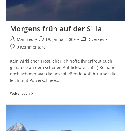
Morgens früh auf der Silla
Beitrags-
Beitrag
Beitrags-
Manfred
19. Januar 2009
Diverses
Autor:
veröffentlicht:
Kategorie:
Beitrags-
0 Kommentare
Kommentare:
Kein wirklicher Trost, aber ich hoffe ihr erfreut euch
genau so an dem schönen Anblick wie ich! :-) Beinahe
noch schöner war die anschließende Abfahrt über die
leicht mit Pulverschnee…
Morgens
Weiterlesen
Früh
Auf
Der
Silla