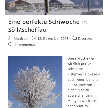
Eine perfekte Schiwoche in
Söll/Scheffau
Beitrags-
Beitrag
Beitrags-
Manfred
12. Dezember 2008
Diverses
Autor:
veröffentlicht:
Kategorie:
Beitrags-
0 Kommentare
Kommentare:
Diese Woche war
wirklich perfekt,
sehr gute
Pistenverhältnisse –
auch wenn bei uns
der Schnee noch
nicht in solch
ausreichenden
Mengen wie in Ost-
oder Südtirol