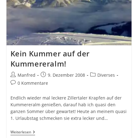
Kein Kummer auf der
Kummereralm!
Beitrags-
Beitrag
Beitrags-
Manfred
9. Dezember 2008
Diverses
Autor:
veröffentlicht:
Kategorie:
Beitrags-
0 Kommentare
Kommentare:
Endlich wieder mal leckere Zillertaler Krapfen auf der
Kummereralm genießen, darauf hab ich quasi den
ganzen Sommer über gewartet! Heute an meinem quasi
1. Urlaubstag schmecken sie extra lecker und…
Kein
Weiterlesen
Kummer