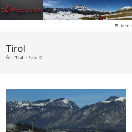
Zum
Inhalt
springen
Menü
Tirol
>
Tirol
>
Seite 12