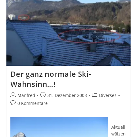
Der ganz normale Ski-
Wahnsinn…!
Beitrags-
Beitrag
Beitrags-
Manfred
31. Dezember 2008
Diverses
Autor:
veröffentlicht:
Kategorie:
Beitrags-
0 Kommentare
Kommentare:
Aktuell
wälzen