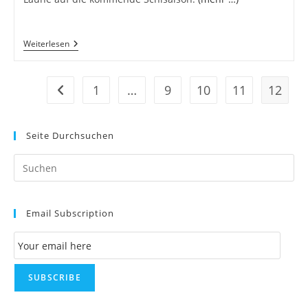
Der
Weiterlesen
Erste
Schnee!!!
1
…
9
10
11
12
Zur vorherigen Seite
Seite Durchsuchen
Pr
Es
to
Email Subscription
clo
th
Email Subscription
se
pan
SUBSCRIBE