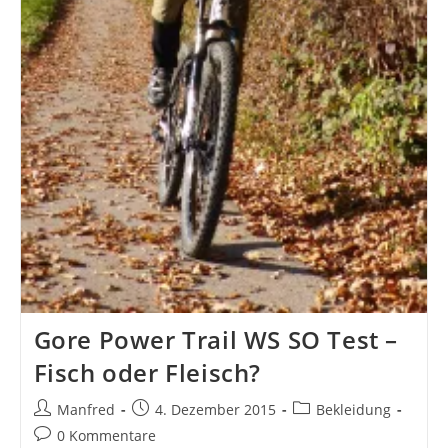
Gore Power Trail WS SO Test –
Fisch oder Fleisch?
Beitrags-
Beitrag
Beitrags-
Manfred
4. Dezember 2015
Bekleidung
Autor:
veröffentlicht:
Kategorie:
Beitrags-
0 Kommentare