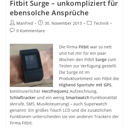
Fitbit Surge – unkompliziert für
ebensolche Ansprüche
Beitrags-
Beitrag
Beitrags-
Manfred
30. November 2015
Technik
Autor:
veröffentlicht:
Kategorie:
Beitrags-
0 Kommentare
Kommentare:
Die Firma
Fitbit
war so nett
und hat mir für ein paar
Wochen den Fitbit
Surge
zum
Testen zur Verfügung gestellt.
Die Surge ist im
Produktsortiment von Fitbit die
Highend Sportuhr mit GPS
,
kontinuierlicher
Herzfrequenz
Aufzeichnung,
Schlaftracker
und ein wenig
Smartwatch
Funktionalität
(Anrufe, SMS, Musiksteuerung) – auch Superwatch
genannt. Ein großes Touch LCD und die zusätzlichen
Funktionen unterscheiden sie von anderen Trackern der
Firma Fitbit.