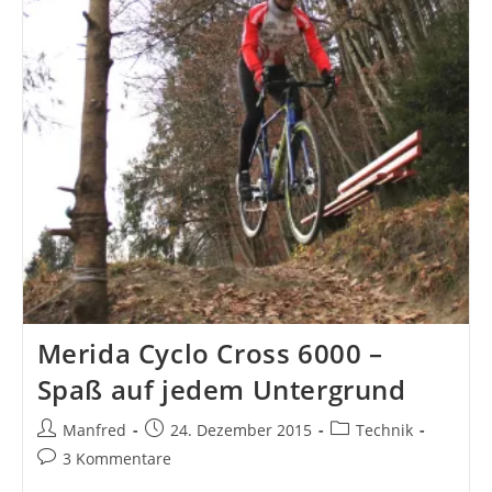
–
Erster
Eindruck
Merida Cyclo Cross 6000 –
Spaß auf jedem Untergrund
Beitrags-
Beitrag
Beitrags-
Manfred
24. Dezember 2015
Technik
Autor:
veröffentlicht:
Kategorie:
Beitrags-
3 Kommentare
Kommentare: