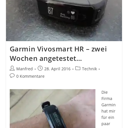
Garmin Vivosmart HR – zwei
Wochen angetestet…
Beitrags-
Beitrag
Beitrags-
Manfred
28. April 2016
Technik
Autor:
veröffentlicht:
Kategorie:
Beitrags-
0 Kommentare
Kommentare:
Die
Firma
Garmin
hat mir
für ein
paar