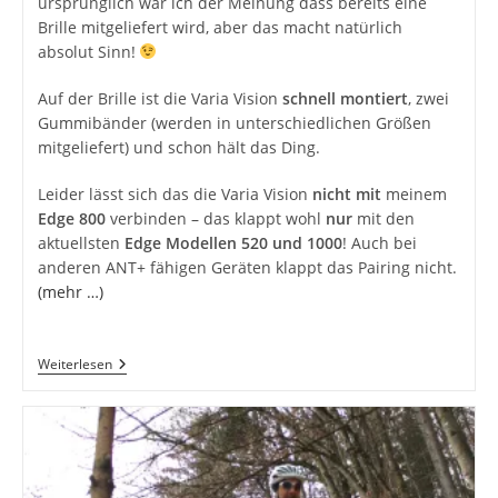
ursprünglich war ich der Meinung dass bereits eine
Brille mitgeliefert wird, aber das macht natürlich
absolut Sinn!
Auf der Brille ist die Varia Vision
schnell montiert
, zwei
Gummibänder (werden in unterschiedlichen Größen
mitgeliefert) und schon hält das Ding.
Leider lässt sich das die Varia Vision
nicht mit
meinem
Edge 800
verbinden – das klappt wohl
nur
mit den
aktuellsten
Edge Modellen 520 und 1000
! Auch bei
anderen ANT+ fähigen Geräten klappt das Pairing nicht.
(mehr …)
Garmin
Weiterlesen
Varia
Vision
–
Zusatzdisplay
Für
Garmin
Geräte