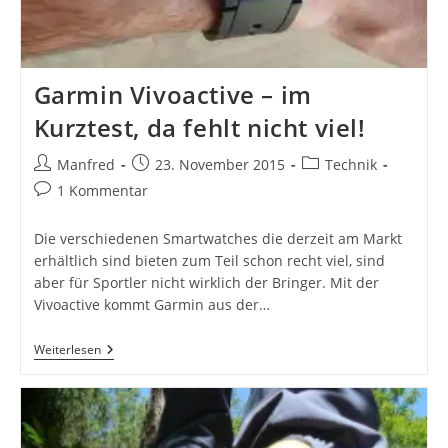
Garmin Vivoactive – im
Kurztest, da fehlt nicht viel!
Beitrags-
Beitrag
Beitrags-
Manfred
23. November 2015
Technik
Autor:
veröffentlicht:
Kategorie:
Beitrags-
1 Kommentar
Kommentare:
Die verschiedenen Smartwatches die derzeit am Markt
erhältlich sind bieten zum Teil schon recht viel, sind
aber für Sportler nicht wirklich der Bringer. Mit der
Vivoactive kommt Garmin aus der…
Garmin
Weiterlesen
Vivoactive
–
Im
Kurztest,
Da
Fehlt