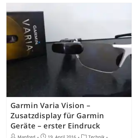
HR
–
Zwei
Wochen
Angetestet…
Garmin Varia Vision –
Zusatzdisplay für Garmin
Geräte – erster Eindruck
Beitrags-
Beitrag
Beitrags-
Manfred
19. April 2016
Technik