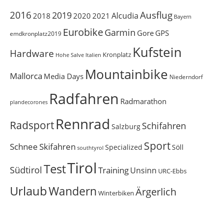
Ausflug
2016
2019
Alcudia
2018
2020
2021
Bayern
Eurobike
Garmin
Gore
GPS
emdkronplatz2019
Kufstein
Hardware
Kronplatz
Italien
Hohe Salve
Mountainbike
Mallorca
Media Days
Niederndorf
Radfahren
Radmarathon
plandecorones
Rennrad
Radsport
Schifahren
Salzburg
Sport
Schnee
Skifahren
Söll
Specialized
southtyrol
Tirol
Test
Südtirol
Training
Unsinn
URC-Ebbs
Urlaub
Wandern
Ärgerlich
Winterbiken