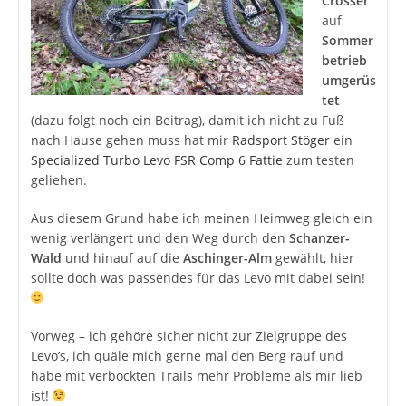
Crosser
auf
Sommer
betrieb
umgerüs
tet
(dazu folgt noch ein Beitrag), damit ich nicht zu Fuß
nach Hause gehen muss hat mir
Radsport Stöger
ein
Specialized Turbo Levo FSR Comp 6 Fattie
zum testen
geliehen.
Aus diesem Grund habe ich meinen Heimweg gleich ein
wenig verlängert und den Weg durch den
Schanzer-
Wald
und hinauf auf die
Aschinger-Alm
gewählt, hier
sollte doch was passendes für das Levo mit dabei sein!
Vorweg – ich gehöre sicher nicht zur Zielgruppe des
Levo’s, ich quäle mich gerne mal den Berg rauf und
habe mit verbockten Trails mehr Probleme als mir lieb
ist!