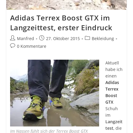
Adidas Terrex Boost GTX im
Langzeittest, erster Eindruck
Beitrags-
Beitrag
Beitrags-
Manfred
27. Oktober 2015
Bekleidung
Autor:
veröffentlicht:
Kategorie:
Beitrags-
0 Kommentare
Kommentare:
Aktuell
habe ich
einen
Adidas
Terrex
Boost
GTX
Schuh
im
Langzeit
test
, die
Im Nassen fühlt sich der Terrex Boost GTX