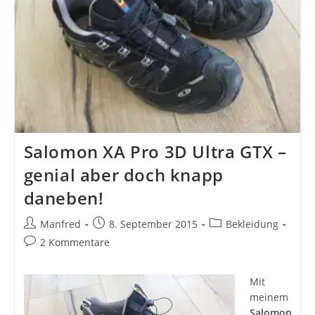
Salomon XA Pro 3D Ultra GTX –
genial aber doch knapp
daneben!
Beitrags-
Beitrag
Beitrags-
Manfred
8. September 2015
Bekleidung
Autor:
veröffentlicht:
Kategorie:
Beitrags-
2 Kommentare
Kommentare:
Mit
meinem
Salomon