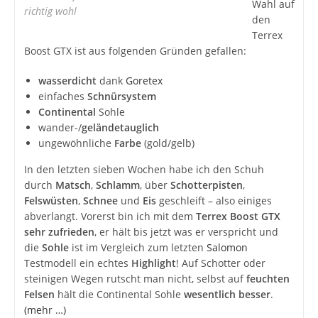
Wahl auf
richtig wohl
den
Terrex
Boost GTX ist aus folgenden Gründen gefallen:
wasserdicht
dank
Goretex
einfaches
Schnürsystem
Continental
Sohle
wander-/
geländetauglich
ungewöhnliche
Farbe
(gold/gelb)
In den letzten sieben Wochen habe ich den Schuh
durch
Matsch
,
Schlamm
, über
Schotterpisten
,
Felswüsten
,
Schnee
und
Eis
geschleift – also einiges
abverlangt. Vorerst bin ich mit dem
Terrex Boost GTX
sehr zufrieden
, er hält bis jetzt was er verspricht und
die
Sohle
ist im Vergleich zum letzten
Salomon
Testmodell ein echtes
Highlight
! Auf Schotter oder
steinigen Wegen rutscht man nicht, selbst auf
feuchten
Felsen
hält die Continental Sohle
wesentlich besser
.
(mehr …)