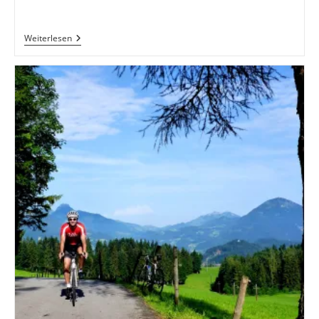
Adidas
Weiterlesen
Terrex
Boost
GTX
Im
Langzeittest,
Erster
Eindruck