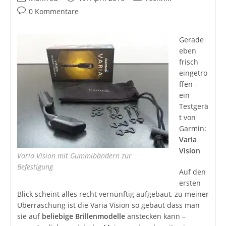
Autor:
veröffentlicht:
Kategorie:
Beitrags-
0 Kommentare
Kommentare:
Gerade
eben
frisch
eingetro
ffen –
ein
Testgerä
t von
Garmin:
Varia
Vision
Varia Vision mit Gummibändern zur
Befestigung
Auf den
ersten
Blick scheint alles recht vernünftig aufgebaut, zu meiner
Überraschung ist die Varia Vision so gebaut dass man
sie auf
beliebige Brillenmodelle
anstecken kann –