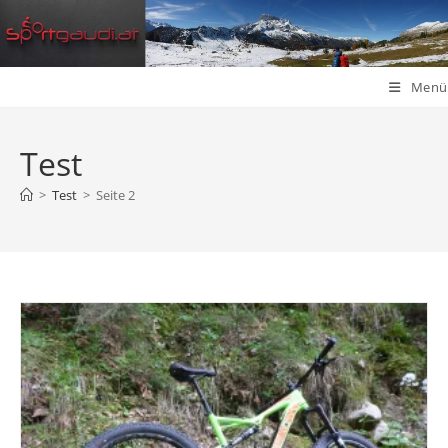
Zum
Inhalt
springen
Menü
Test
>
Test
>
Seite 2