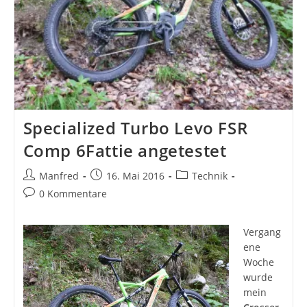
Specialized Turbo Levo FSR
Comp 6Fattie angetestet
Beitrags-
Beitrag
Beitrags-
Manfred
16. Mai 2016
Technik
Autor:
veröffentlicht:
Kategorie:
Beitrags-
0 Kommentare
Kommentare:
Vergang
ene
Woche
wurde
mein