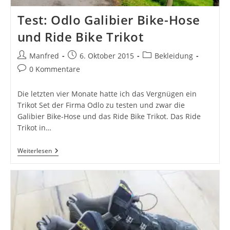
Test: Odlo Galibier Bike-Hose
und Ride Bike Trikot
Beitrags-
Beitrag
Beitrags-
Manfred
6. Oktober 2015
Bekleidung
Autor:
veröffentlicht:
Kategorie:
Beitrags-
0 Kommentare
Kommentare:
Die letzten vier Monate hatte ich das Vergnügen ein
Trikot Set der Firma Odlo zu testen und zwar die
Galibier Bike-Hose und das Ride Bike Trikot. Das Ride
Trikot in…
Test:
Weiterlesen
Odlo
Galibier
Bike-
Hose
Und
Ride
Bike
Trikot