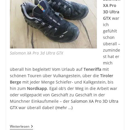
XA Pro
3D Ultra
GTX
war
ich
gefühlt
schon
überall –
zuminde
Salomon XA Pro 3d Ultra GTX
st hat er
mich
überall hin begleitet! Vom Urlaub auf
Teneriffa
mit
schönen Touren über Vulkangestein, über die
Tiroler
Berge
mit jeder Menge Schiefer- und Kalkgestein, bis
hin zum
Nordkapp
. Egal ob’s der Weg in die Arbeit war
oder vollgepackt von Geschäft zu Geschäft in der
Münchner Einkaufsmeile – der
Salomon XA Pro 3D Ultra
GTX
war überall dabei!
(mehr …)
Salomon
Weiterlesen